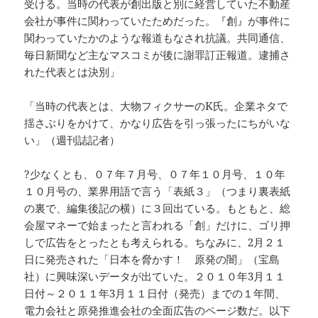
受ける。当時の代表が創出版と別に経営していた不動産
会社が事件に関わっていたためだった。『創』が事件に
関わっていたかのような報道もなされ抗議。共同通信、
毎日新聞など主なマスコミが後に謝罪訂正報道。逮捕さ
れた代表とは決別」
「当時の代表とは、大物フィクサーのK氏。企業ネタで
揺さぶりをかけて、かなり広告を引っ張ったにちがいな
い」（週刊誌記者）
?少なくとも、０７年７月号、０７年１０月号、１０年
１０月号の、業界用語で言う「表紙３」（つまり裏表紙
の裏で、編集後記の横）に３回出ている。もともと、総
会屋マネーで始まったと言われる「創」だけに、ゴリ押
しで広告をとったとも考えられる。ちなみに、2月２１
日に発売された「日本を脅かす！ 原発の闇」（宝島
社）に興味深いデータが出ていた。２０１０年3月１１
日付～２０１１年3月１１日付（発売）までの１年間、
電力会社と原発推進会社の全面広告のページ数だ。以下