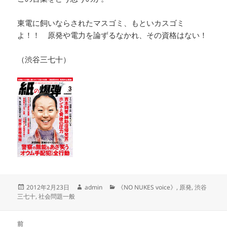
東電に飼いならされたマスゴミ、もといカスゴミ
よ！！ 原発や電力を論ずるなかれ、その資格はない！
（渋谷三七十）
投
作
カ
2012年2月23日
admin
《NO NUKES voice》
,
原発
,
渋谷
稿
成
テ
三七十
,
社会問題一般
日:
者
ゴ
リ
投
ー
前