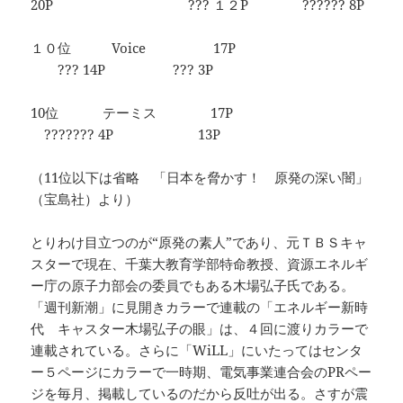
20P ??? １２P ?????? 8P
１０位 Voice 17P
??? 14P ??? 3P
10位 テーミス 17P
??????? 4P 13P
（11位以下は省略 「日本を脅かす！ 原発の深い闇」
（宝島社）より）
とりわけ目立つのが“原発の素人”であり、元ＴＢＳキャ
スターで現在、千葉大教育学部特命教授、資源エネルギ
ー庁の原子力部会の委員でもある木場弘子氏である。
「週刊新潮」に見開きカラーで連載の「エネルギー新時
代 キャスター木場弘子の眼」は、４回に渡りカラーで
連載されている。さらに「WiLL」にいたってはセンタ
ー５ページにカラーで一時期、電気事業連合会のPRペー
ジを毎月、掲載しているのだから反吐が出る。さすが震