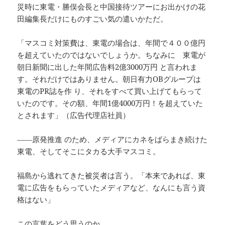
災時に東電・勝俣会長と中国接待ツアーにお出かけの花
田編集長だけにものすごい気の遣いかただ。
「マスコミ対策費は、東電の場合は、年間で４００億円
を超えていたのではないでしょうか。ちなみに 東電が
朝日新聞に出した年間広告料2億3000万円 と言われま
す。それだけではありません。朝日有力OBグループは
東電のPR誌を作 り、それをすべて買い上げてもらって
いたのです。その額、年間1億4000万円！を超えていた
とされます」（広告代理店社員）
――原発推進 のため、メディアにカネをばらまき続けた
東電、そしてそこにタカる大手マスコミ。
福島から逃れてきた被災者は言う。「本来であれば、東
電に広告をもらっていたメディアなど、なんにも言う資
格はない」
この言葉をどう思うのか。