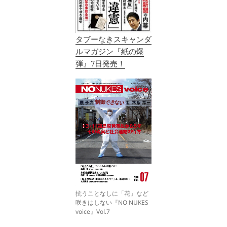
タブーなきスキャンダ
ルマガジン『紙の爆
弾』7日発売！
抗うことなしに「花」など
咲きはしない『NO NUKES
voice』Vol.7