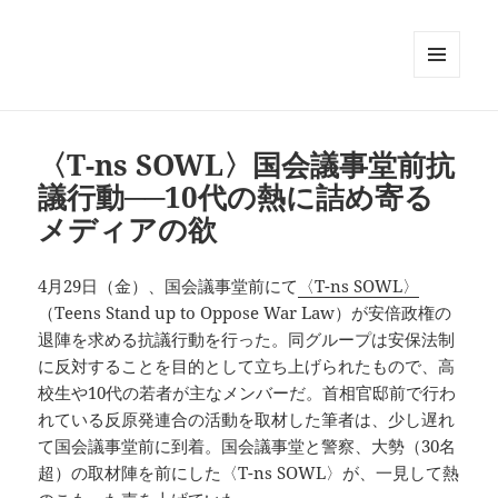
メニュ
ーとウ
ィジェ
ット
〈T-ns SOWL〉国会議事堂前抗
議行動──10代の熱に詰め寄る
メディアの欲
4月29日（金）、国会議事堂前にて
〈T-ns SOWL〉
（Teens Stand up to Oppose War Law）が安倍政権の
退陣を求める抗議行動を行った。同グループは安保法制
に反対することを目的として立ち上げられたもので、高
校生や10代の若者が主なメンバーだ。首相官邸前で行わ
れている反原発連合の活動を取材した筆者は、少し遅れ
て国会議事堂前に到着。国会議事堂と警察、大勢（30名
超）の取材陣を前にした〈T-ns SOWL〉が、一見して熱