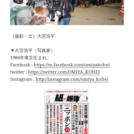
［撮影・文］大宮浩平
▼大宮浩平（写真家）
1986年東京生まれ。
Facebook :
https://m.facebook.com/omiyakohei
twitter :
https://twitter.com/OMIYA_KOHEI
Instagram :
http://instagram.com/omiya_kohei