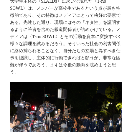
大学生主体の〈SEALDs〉に次いで現れた〈T-ns
SOWL〉は、メンバーが高校生であるという点が最も特
徴的であり、その特徴はメディアにとって格好の要素で
ある。先述した通り、現場にはその「ネタ性」を証明す
るように筆者を含めた報道関係者が詰めかけている。メ
ディアは〈T-ns SOWL〉とその活動を資本に変換すべく
様々な調理を試みるだろう。そういった社会の利害関係
に絡め捕られることなく、自分たちの立場と為すべき仕
事を認識し、主体的に行動できればと願うが、非常な困
難が伴うであろう。まずは今後の動向を眺めようと思
う。