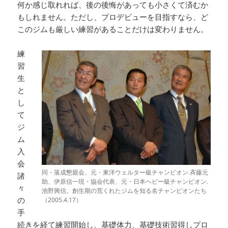
何か感じ取れれば、後の後悔があっても小さくて済むか
もしれません。ただし、プロデビューを目指すなら、ど
このジムも厳しい練習があることだけは変わりません。
練
習
生
と
し
て
ジ
ム
入
会
同・落成懇親会。元・東洋ウェルター級チャンピオン.斉藤元
諸
助、伊原信一現・協会代表、元・日本ヘビー級チャンピオン.
々
池野興信。創生期の荒くれたジムを知る名チャンピオンたち
の
（2005.4.17）
手
続きを経て練習開始し、基礎体力、基礎技術習得しプロ