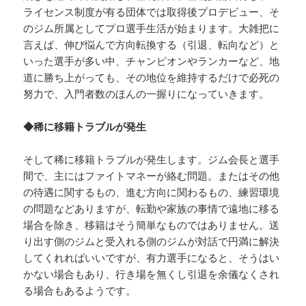
ライセンス制度が有る団体では取得後プロデビュー、そ
のジム所属としてプロ選手生活が始まります。大雑把に
言えば、伸び悩んで方向転換する（引退、転向など）と
いった選手が多い中、チャンピオンやランカーなど、地
道に勝ち上がっても、その地位を維持するだけで必死の
努力で、入門者数のほんの一握りになっていきます。
◆稀に移籍トラブルが発生
そして稀に移籍トラブルが発生します。ジム会長と選手
間で、主にはファイトマネーが絡む問題。またはその他
の待遇に関するもの、進む方向に関わるもの、練習環境
の問題などありますが、転勤や家族の事情で遠地に移る
場合を除き、移籍はそう簡単なものではありません。送
り出す側のジムと受入れる側のジムが対話で円満に解決
してくれればいいですが、有力選手になると、そうはい
かない場合もあり、行き場を無くし引退を余儀なくされ
る場合もあるようです。