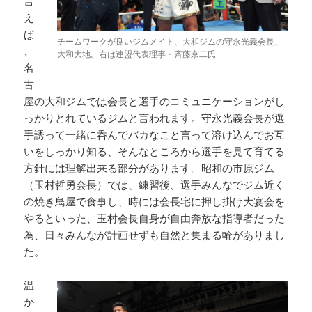
言
え
ば
チームワークが良いジムメイト、大和ジムの守永光義会長、
、
大和大地。右は連盟代表理事・斉藤京二氏
名
古
屋の大和ジムでは会長と選手のコミュニケーションがし
っかりとれているジムと言われます。守永光義会長が選
手誘って一緒に呑んでバカなこと言って溶け込んでお互
いをしっかり知る、そんなところから選手を見て育てる
方針には理解出来る部分があります。昭和の市原ジム
（玉村哲勇会長）では、練習後、選手みんなでジム近く
の焼き鳥屋で食事し、時には会長宅に押し掛け大宴会を
やるといった、玉村会長自身が自由奔放な指導者だった
為、日々みんなが計画せずも自然と集まる輪がありまし
た。
温
か