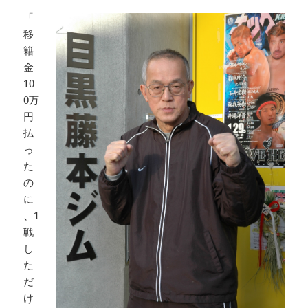
「
移
籍
金
10
0万
円
払
っ
た
の
に
、1
戦
し
た
だ
け