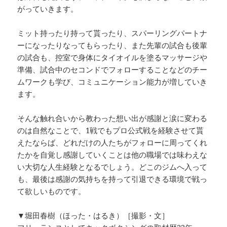
がっていきます。
ミット持ったり持って貰ったり、スパーリングパートナ
ーになったりなってもらったり、また先輩の試合も後輩
の試合も、控室で身体にタイオイルを塗るマッサージや
準備、試合中のセコンドでフォローすることなどのチー
ムワークも学び、コミュニケーション能力が増していき
ます。
そんな触れ合いから教わった想い出が感謝と涙に変わる
のは自然なことで、1戦でもプロ公式戦を経験させて貰
えたならば、どれだけの人たちがフォローに周ってくれ
たかを自覚し感謝していくことは他の職場では味わえな
い大切な人生経験となるでしょう。どこのジムへ入って
も、最後は感謝の気持ちを持って引退できる環境で戦っ
て欲しいものです。
▼堀田春樹（ほった・はるき）［撮影・文］