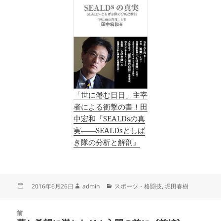
「世に倦む日日」主宰
者による衝撃の書！田
中宏和『SEALDsの真
実――SEALDsとしば
き隊の分析と解剖』
投
作
カ
2016年6月26日
admin
スポーツ・格闘技
,
堀田春樹
稿
成
テ
日:
者
ゴ
投
リ
前
稿