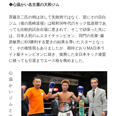
◆心温かい名古屋の大和ジム
斉藤京二氏の例は決して失敗例ではなく、逆にその目白
ジム（後の黒崎道場）は昭和50年代のキック低迷期であ
っても比較的試合出場に恵まれて、そこで頑張った先に
は、日本人初のムエタイチャンピオン、同門の先輩･藤
原敏男にKO勝利する驚きの結果を導いたスターとなっ
て、その後怪我もありましたが、期待どおりMA日本ラ
イト級チャンピオンに就き、復興した全日本キック連盟
に移っても引退までエース格を務めました。
心
温
か
い
ジ
ム
と