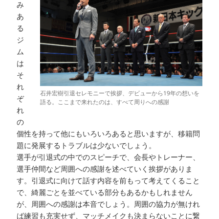
み
あ
る
ジ
ム
は
そ
れ
石井宏樹引退セレモニーで挨拶、デビューから19年の想いを
ぞ
語る。ここまで来れたのは、すべて周りへの感謝
れ
の
個性を持って他にもいろいろあると思いますが、移籍問
題に発展するトラブルは少ないでしょう。
選手が引退式の中でのスピーチで、会長やトレーナー、
選手仲間など周囲への感謝を述べていく挨拶がありま
す。引退式に向けて話す内容を前もって考えてくること
で、綺麗ごとを並べている部分もあるかもしれません
が、周囲への感謝は本音でしょう。周囲の協力が無けれ
ば練習も充実せず、マッチメイクも決まらないことに繋