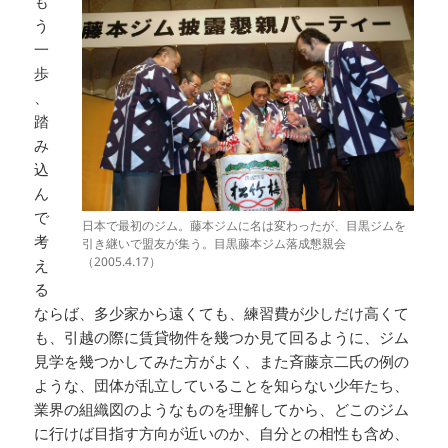
も
う
一
歩
、
踏
み
込
ん
で
日本で最初のジム。藤本ジムに名は変わったが、目黒ジムを
考
引き継いで盟友が集う。目黒藤本ジム落成懇親会
（2005.4.17）
え
る
ならば、多少家から遠くても、練習費が少しだけ高くて
も、引越の際に賃貸物件を幾つか見て回るように、ジム
見学を幾つかしてみた方がよく、また斉藤京二氏の例の
ような、団体が乱立していることを知らない少年たち、
業界の組織図のようなものを理解してから、どこのジム
に行けば目指す方向が近いのか、自分との相性も含め、