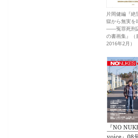
片岡健編『絶
獄から無実を
――冤罪死刑
の書画集』（
2016年2月）
『NO NUK
voice』0