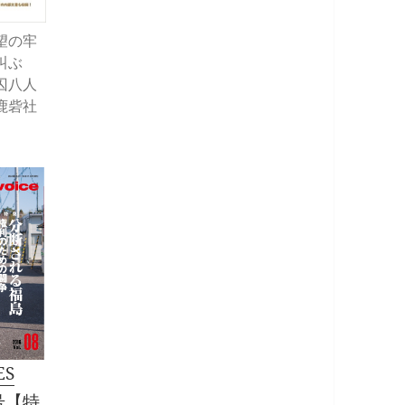
望の牢
叫ぶ
囚八人
鹿砦社
ES
8号【特