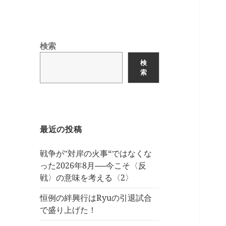
検索
検
索
最近の投稿
戦争が‟対岸の火事“ではなくな
った2026年8月──今こそ〈反
戦〉の意味を考える〈2〉
恒例の絆興行はRyuの引退試合
で盛り上げた！