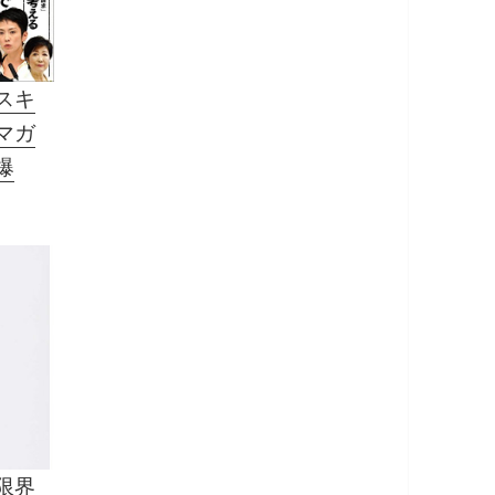
スキ
マガ
爆
限界