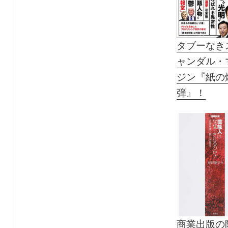
タブーなき
ャンダル・
ジン『紙の
弾』！
商業出版の