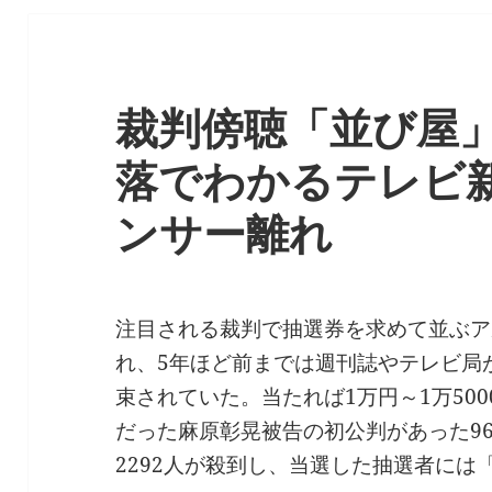
裁判傍聴「並び屋
落でわかるテレビ
ンサー離れ
注目される裁判で抽選券を求めて並ぶア
れ、5年ほど前までは週刊誌やテレビ局が
束されていた。当たれば1万円～1万50
だった麻原彰晃被告の初公判があった96
2292人が殺到し、当選した抽選者には