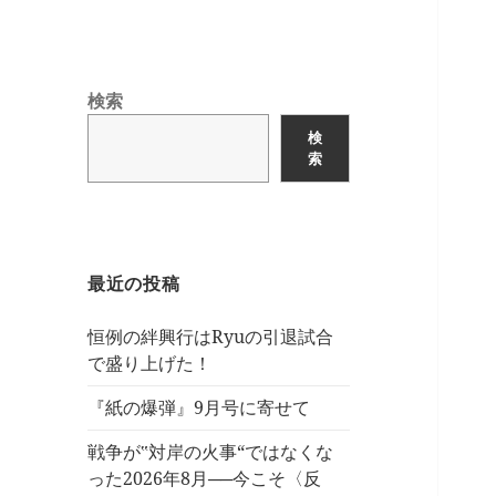
検索
検
索
最近の投稿
恒例の絆興行はRyuの引退試合
で盛り上げた！
『紙の爆弾』9月号に寄せて
戦争が‟対岸の火事“ではなくな
った2026年8月──今こそ〈反