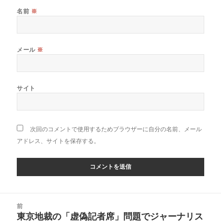
名前
※
メール
※
サイト
次回のコメントで使用するためブラウザーに自分の名前、メール
アドレス、サイトを保存する。
投
前
稿
東京地裁の「虚偽記者席」問題でジャーナリス
前