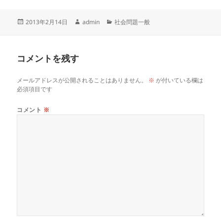
投
作
カ
2013年2月14日
admin
社会問題一般
稿
成
テ
日:
者
ゴ
リ
コメントを残す
ー
メールアドレスが公開されることはありません。
※
が付いている欄は
必須項目です
コメント
※