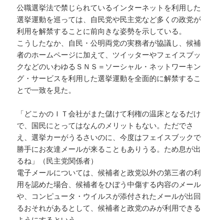
公職選挙法で禁じられているインターネットを利用した
選挙運動を巡っては、自民党や民主党など多くの政党が
利用を解禁することに前向きな姿勢を示している。
こうしたなか、自民・公明両党の実務者が協議し、候補
者のホームページに加えて、ツイッターやフェイスブッ
クなどのいわゆるＳＮＳ＝ソーシャル・ネットワーキン
グ・サービスを利用した選挙運動を全面的に解禁するこ
とで一致を見た。
「どこかのＩＴ会社がまた儲けて利権の温床となるだけ
で、国民にとってはなんのメリットもない。ただでさ
え、選挙カーがうるさいのに、今度はフェイスブックで
勝手にお友達メールが来ることもありうる。ため息が出
るね」（民主党関係者）
電子メールについては、候補者と政党以外の第三者の利
用を認めた場合、候補者をひぼう中傷する内容のメール
や、コンピュータ・ウイルスが添付されたメールが出回
るおそれがあるとして、候補者と政党のみが利用できる
ようにするという。