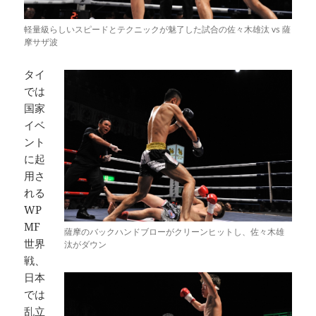
軽量級らしいスピードとテクニックが魅了した試合の佐々木雄汰 vs 薩
摩サザ波
タイ
では
国家
イベ
ント
に起
用さ
れる
WP
MF
薩摩のバックハンドブローがクリーンヒットし、佐々木雄
世界
汰がダウン
戦、
日本
では
乱立