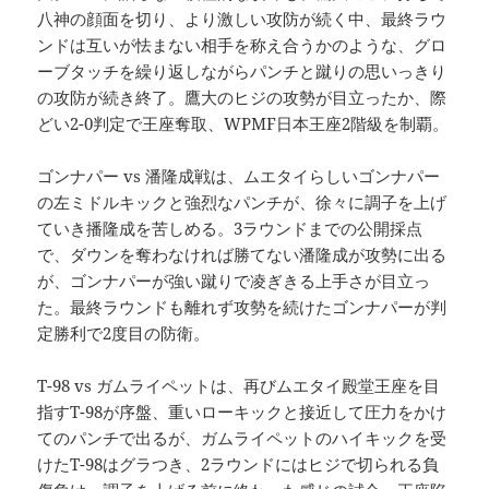
八神の顔面を切り、より激しい攻防が続く中、最終ラウ
ンドは互いが怯まない相手を称え合うかのような、グロ
ーブタッチを繰り返しながらパンチと蹴りの思いっきり
の攻防が続き終了。鷹大のヒジの攻勢が目立ったか、際
どい2-0判定で王座奪取、WPMF日本王座2階級を制覇。
ゴンナパー vs 潘隆成戦は、ムエタイらしいゴンナパー
の左ミドルキックと強烈なパンチが、徐々に調子を上げ
ていき播隆成を苦しめる。3ラウンドまでの公開採点
で、ダウンを奪わなければ勝てない潘隆成が攻勢に出る
が、ゴンナパーが強い蹴りで凌ぎきる上手さが目立っ
た。最終ラウンドも離れず攻勢を続けたゴンナパーが判
定勝利で2度目の防衛。
T-98 vs ガムライペットは、再びムエタイ殿堂王座を目
指すT-98が序盤、重いローキックと接近して圧力をかけ
てのパンチで出るが、ガムライペットのハイキックを受
けたT-98はグラつき、2ラウンドにはヒジで切られる負