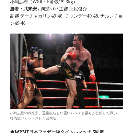
小嶋広樹（WSR・F幕張/79.3kg）
勝者：武来安
/ 判定3-0 / 主審 北尻俊介
副審 テーチャカリン49-48. チャンデー49-48. ナルンチョ
ン49-48
小嶋広樹vs武来安。重量級らしい重いパンチと蹴りが交錯した戦い、
後ろ蹴りヒットさせた武来安
◆WPMF日本フェザー級タイトルマッチ 5回戦