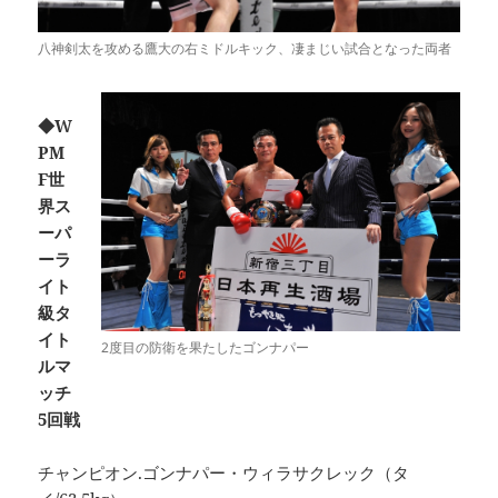
八神剣太を攻める鷹大の右ミドルキック、凄まじい試合となった両者
◆W
PM
F世
界ス
ーパ
ーラ
イト
級タ
イト
2度目の防衛を果たしたゴンナパー
ルマ
ッチ
5回戦
チャンピオン.ゴンナパー・ウィラサクレック（タ