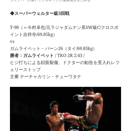
◆スーパーウェルター級3回戦
T-98（＝今村卓也/元ラジャダムナン系SW級C/クロスポ
イント吉祥寺/69.85kg）
vs
ガムライペット・パーン26（タイ/69.85kg）
勝者：ガムライペット
/ TKO 2R 2:43 /
ヒジ打ちによる顔面裂傷、ドクターの勧告を受入れレフ
ェリーストップ
主審 テーチャカリン・チューワタナ