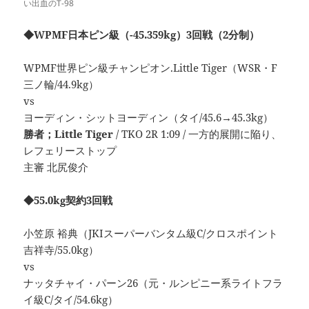
い出血のT-98
◆WPMF日本ピン級（-45.359kg）3回戦（2分制）
WPMF世界ピン級チャンピオン.Little Tiger（WSR・F
三ノ輪/44.9kg）
vs
ヨーディン・シットヨーディン（タイ/45.6→45.3kg）
勝者；Little Tiger
/ TKO 2R 1:09 / 一方的展開に陥り、
レフェリーストップ
主審 北尻俊介
◆55.0kg契約3回戦
小笠原 裕典（JKIスーパーバンタム級C/クロスポイント
吉祥寺/55.0kg）
vs
ナッタチャイ・パーン26（元・ルンピニー系ライトフラ
イ級C/タイ/54.6kg）