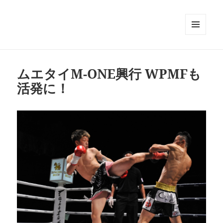
メニュ
ーとウ
ィジェ
ット
ムエタイM-ONE興行 WPMFも
活発に！