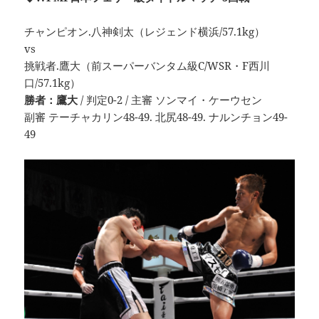
チャンピオン.八神剣太（レジェンド横浜/57.1kg）
vs
挑戦者.鷹大（前スーパーバンタム級C/WSR・F西川
口/57.1kg）
勝者：鷹大
/ 判定0-2 / 主審 ソンマイ・ケーウセン
副審 テーチャカリン48-49. 北尻48-49. ナルンチョン49-
49