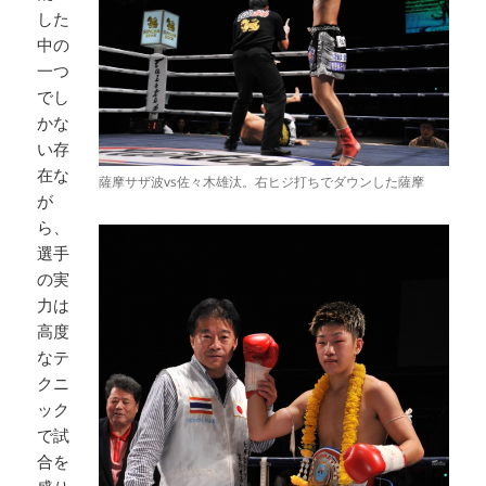
した
中の
一つ
でし
かな
い存
在な
薩摩サザ波vs佐々木雄汰。右ヒジ打ちでダウンした薩摩
が
ら、
選手
の実
力は
高度
なテ
クニ
ック
で試
合を