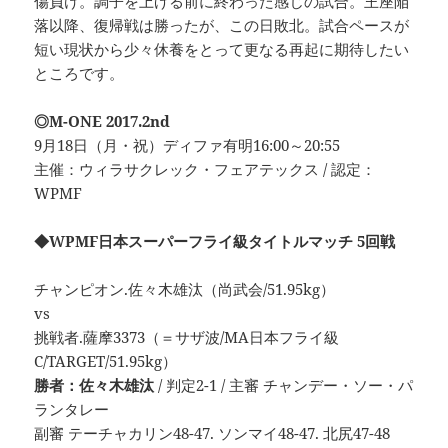
傷負け。調子を上げる前に終わった感じの試合。王座陥
落以降、復帰戦は勝ったが、この日敗北。試合ペースが
短い現状から少々休養をとって更なる再起に期待したい
ところです。
◎M-ONE 2017.2nd
9月18日（月・祝）ディファ有明16:00～20:55
主催：ウィラサクレック・フェアテックス / 認定：
WPMF
◆WPMF日本スーパーフライ級タイトルマッチ 5回戦
チャンピオン.佐々木雄汰（尚武会/51.95kg）
vs
挑戦者.薩摩3373（＝サザ波/MA日本フライ級
C/TARGET/51.95kg）
勝者：佐々木雄汰
/ 判定2-1 / 主審 チャンデー・ソー・パ
ランタレー
副審 テーチャカリン48-47. ソンマイ48-47. 北尻47-48