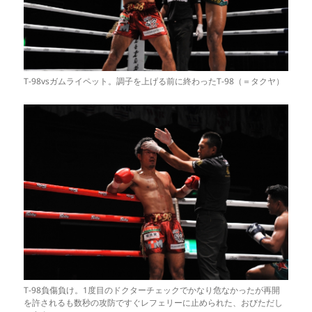
T-98vsガムライペット。調子を上げる前に終わったT-98（＝タクヤ）
T-98負傷負け。1度目のドクターチェックでかなり危なかったが再開
を許されるも数秒の攻防ですぐレフェリーに止められた、おびただし