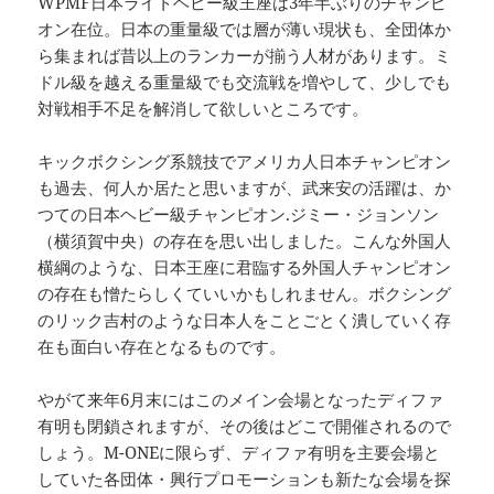
WPMF日本ライトヘビー級王座は3年半ぶりのチャンピ
オン在位。日本の重量級では層が薄い現状も、全団体か
ら集まれば昔以上のランカーが揃う人材があります。ミ
ドル級を越える重量級でも交流戦を増やして、少しでも
対戦相手不足を解消して欲しいところです。
キックボクシング系競技でアメリカ人日本チャンピオン
も過去、何人か居たと思いますが、武来安の活躍は、か
つての日本ヘビー級チャンピオン.ジミー・ジョンソン
（横須賀中央）の存在を思い出しました。こんな外国人
横綱のような、日本王座に君臨する外国人チャンピオン
の存在も憎たらしくていいかもしれません。ボクシング
のリック吉村のような日本人をことごとく潰していく存
在も面白い存在となるものです。
やがて来年6月末にはこのメイン会場となったディファ
有明も閉鎖されますが、その後はどこで開催されるので
しょう。M-ONEに限らず、ディファ有明を主要会場と
していた各団体・興行プロモーションも新たな会場を探