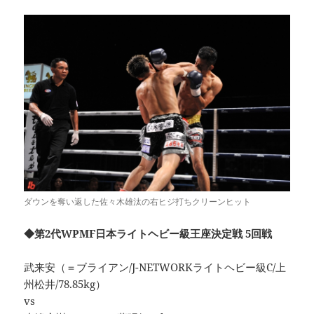
ダウンを奪い返した佐々木雄汰の右ヒジ打ちクリーンヒット
◆第2代WPMF日本ライトヘビー級王座決定戦 5回戦
武来安（＝ブライアン/J-NETWORKライトヘビー級C/上
州松井/78.85kg）
vs