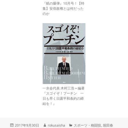
『紙の爆弾』10月号！【特
集】安倍政権とは何だった
のか
一水会代表 木村三浩＝編著
『スゴイぞ！プーチン 一
日も早く日露平和条約の締
結を！』
投
作
カ
2017年9月30日
rokusaisha
スポーツ・格闘技
,
堀田春