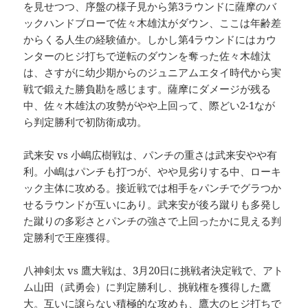
を見せつつ、序盤の様子見から第3ラウンドに薩摩のバ
ックハンドブローで佐々木雄汰がダウン、ここは年齢差
からくる人生の経験値か。しかし第4ラウンドにはカウ
ンターのヒジ打ちで逆転のダウンを奪った佐々木雄汰
は、さすがに幼少期からのジュニアムエタイ時代から実
戦で鍛えた勝負勘を感じます。薩摩にダメージが残る
中、佐々木雄汰の攻勢がやや上回って、際どい2-1なが
ら判定勝利で初防衛成功。
武来安 vs 小嶋広樹戦は、パンチの重さは武来安やや有
利。小嶋はパンチも打つが、やや見劣りする中、ローキ
ック主体に攻める。接近戦では相手をパンチでグラつか
せるラウンドが互いにあり。武来安が後ろ蹴りも多発し
た蹴りの多彩さとパンチの強さで上回ったかに見える判
定勝利で王座獲得。
八神剣太 vs 鷹大戦は、3月20日に挑戦者決定戦で、アト
ム山田（武勇会）に判定勝利し、挑戦権を獲得した鷹
大。互いに譲らない積極的な攻めも、鷹大のヒジ打ちで