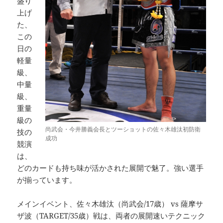
盛り
上げ
た、
この
日の
軽量
級、
中量
級、
重量
級の
尚武会・今井勝義会長とツーショットの佐々木雄汰初防衛
技の
成功
競演
は、
どのカードも持ち味が活かされた展開で魅了。強い選手
が揃っています。
メインイベント、佐々木雄汰（尚武会/17歳） vs 薩摩サ
ザ波（TARGET/35歳）戦は、両者の展開速いテクニック