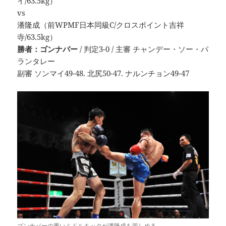
イ/63.5kg）
vs
潘隆成（前WPMF日本同級C/クロスポイント吉祥
寺/63.5kg）
勝者：ゴンナパー
/ 判定3-0 / 主審 チャンデー・ソー・パ
ランタレー
副審 ソンマイ49-48. 北尻50-47. ナルンチョン49-47
ゴンナパーの重いミドルキックが潘隆成を苦しめる