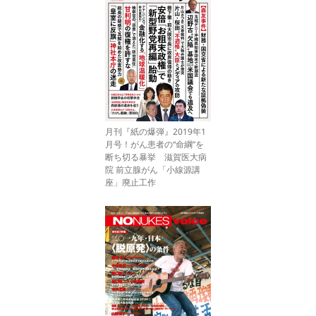
月刊『紙の爆弾』2019年1
月号！がん患者の“命綱”を
断ち切る暴挙 滋賀医大病
院 前立腺がん「小線源講
座」廃止工作