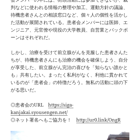
判などに使われる情報の整理や加工、運動方針の議論、
待機患者さんとの相談窓口など、個々人の個性を活かし
た活動が展開されている。患者会メンバーには医師、エ
ンジニア、元官僚や現役の大学教員、自営業とバックボ
ーンはそれぞれだ。
しかし、治療を受けて前立腺がんを克服した患者さんた
ちが、待機患者さんにも治療の機会を確保しよう、自分
が享受した、前立腺がん完治の喜びを「知らない誰かと
も」共有したい。まったく私利がなく、利他に貫かれて
いるのが「患者会」の特徴だろう。無私の活動に頭の下
がる思いだ。
◎患者会のURL
https://siga-
kanjakai.syousengen.net/
◎ネット署名へもご協力を！
http://ur0.link/OngR