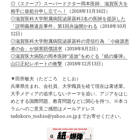
◎《スクープ》スーパードクター岡本医師、滋賀医大を
相手に仮処分申し立てへ！
（2018年11月16日）
◎滋賀医科大学附属病院泌尿器科2名の医師を提訴した
「説明義務違反事件」第1回弁論開かれる
（2018年10月
12日）
◎滋賀医科大学附属病院泌尿器科の背信行為 「小線源患
者の会」が損害賠償請求
（2018年8月2日）
◎滋賀医大病院の岡本医師“追放”をめぐる『紙の爆弾』
山口正紀レポートの衝撃
（2018年12月13日）
▼田所敏夫（たどころ としお）
兵庫県生まれ、会社員、大学職員を経て現在は著述業。
大手メディアの追求しないテーマを追い、アジアをはじ
めとする国際問題、教育問題などに関心を持つ。※本コ
ラムへのご意見ご感想はメールアドレス
tadokoro_toshio@yahoo.co.jpまでお寄せください。