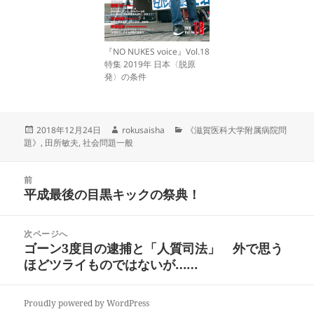
『NO NUKES voice』Vol.18
特集 2019年 日本〈脱原
発〉の条件
投
作
カ
2018年12月24日
rokusaisha
《滋賀医科大学附属病院問
稿
成
テ
題》
,
田所敏夫
,
社会問題一般
日:
者
ゴ
リ
投
ー
前
稿
平成最後の目黒キックの祭典！
前
ナ
の
ビ
投
次ページへ
ゲ
稿:
ゴーン3度目の逮捕と「人質司法」 外で思う
次
ー
ほどツライものではないが……
の
シ
投
ョ
稿:
ン
Proudly powered by WordPress