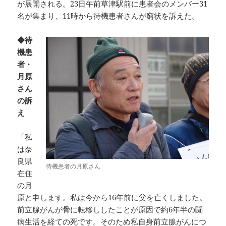
が展開される。23日午前草津駅前に患者会のメンバー31
名が集まり、11時から待機患者さんが窮状を訴えた。
◆待
機患
者・
月原
さん
の訴
え
「私
は奈
良県
待機患者の月原さん
在住
の月
原と申します。私は今から16年前に父を亡くしました。
前立腺がんが骨に転移ししたことが原因で約6年半の闘
病生活を経ての死です。そのため私自身前立腺がんにつ