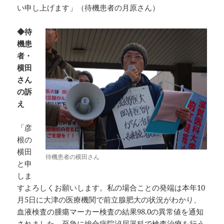
い申し上げます」（待機患者の月原さん）
◆待
機患
者・
横田
さん
の訴
え
「彦
根の
横田
待機患者の横田さん
と申
しま
すよろしくお願いします。私の場合ことの発端は本年10
月5日に大津の医療機関で前立腺肥大の状況がわかり、
血液検査の腫瘍マーカー検査の結果98.0の異常値を通知
されました。至急に総合病院泌尿器科で検査治療を行う