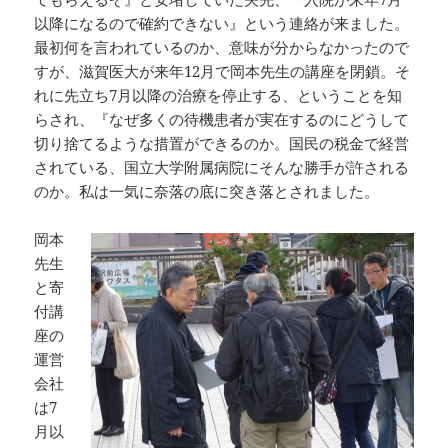
以降になるので確約できない』という連絡が来ました。
最初何を言われているのか、意味が分からなかったので
すが、滋賀医大が来年12月で岡本先生の講座を閉鎖。そ
れに先立ち7月以降の治療を停止する、ということを知
らされ、『なぜ多くの待機患者が実在するのにどうして
切り捨てるような措置ができるのか。国民の税金で経営
されている、国立大学附属病院にそんな勝手が許される
のか。私は一気に奈落の底に突き落とされました。
岡本
先生
と寄
付講
座の
運営
会社
は7
月以