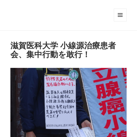
メニュ
ーとウ
ィジェ
ット
滋賀医科大学 小線源治療患者
会、集中行動を敢行！