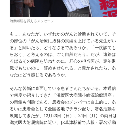
治療継続を訴えるメッセージ
もし、あなたが、いずれかのがんと診断されていて、そ
の部位の「がん治療に抜群の実績を上げている先生がい
る」と聞いたら、どうなさるであろうか。「一度診ても
らおう」と考えるのは、ごく自然だろう。だが、遠路は
るばるその病院を訪ねたのに、肝心の担当医が、定年退
職でもないのに「辞めさせられる」と聞かされたら、あ
なたはどう感じるであろうか。
そんな苦悩に直面している患者さんたちがいる。本通信
で何度か紹介してきた「滋賀医大病院小線源治療講座」
の閉鎖も問題である。患者会のメンバーは自主的に、あ
るいは患者会として全国各地でチラシ配り、署名活動を
展開してきたが、12月23日（日）、24日（月）の両日は
滋賀医大附属病院に近い、JR草津駅前で広報・署名活動