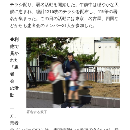
チラシ配り、署名活動を開始した。午前中は穏やかな天
候に恵まれ、総計1216枚のチラシを配布し、419筆の署
名が集まった。この日の活動には東京、名古屋、四国な
どからも患者会のメンバー31人が参加した。
◆利
他で
貫か
れた
「患
者
会」
の活
動
一
署名する親子
方、
患者
会メンバーの中には、街頭活動には参加できないが、裁