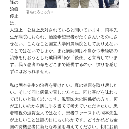
降の
治療
署名に応じる方々
停止
は、
人道上・公益上反対されていると聞いています。岡本先
生が病院におられ、治療希望患者がたくさんいるのにさ
せない。こんなこと国立大学附属病院としてありえない
ことではないでしょか。また病院側は不当かつ未経験の
治療を行おうとした成田医師が「後任」と宣言していま
す。我々患者の命をどこまで軽視するのか、憤りを感じ
ずにはおられません。
私は岡本先生の治療を受けたい。真の健康を取り戻した
い。そして同じ病気で苦しむ方々に、同じ喜びを味わっ
てほしいと強く思います。滋賀医大の関係者の方々、何
が正しいのかを胸に手を当てて考えていただきたい。患
者軽視の滋賀医大ではなく、患者ファーストの岡本先生
が正しいことは誰の目にも明らかです。どうか私ども全
国の待機患者に新たな希望を与えてください。切にお願