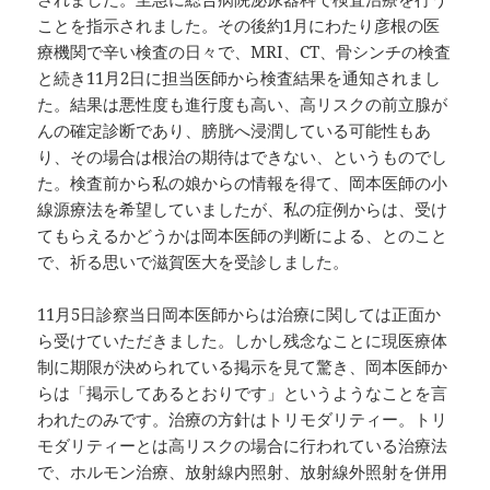
ことを指示されました。その後約1月にわたり彦根の医
療機関で辛い検査の日々で、MRI、CT、骨シンチの検査
と続き11月2日に担当医師から検査結果を通知されまし
た。結果は悪性度も進行度も高い、高リスクの前立腺が
んの確定診断であり、膀胱へ浸潤している可能性もあ
り、その場合は根治の期待はできない、というものでし
た。検査前から私の娘からの情報を得て、岡本医師の小
線源療法を希望していましたが、私の症例からは、受け
てもらえるかどうかは岡本医師の判断による、とのこと
で、祈る思いで滋賀医大を受診しました。
11月5日診察当日岡本医師からは治療に関しては正面か
ら受けていただきました。しかし残念なことに現医療体
制に期限が決められている掲示を見て驚き、岡本医師か
らは「掲示してあるとおりです」というようなことを言
われたのみです。治療の方針はトリモダリティー。トリ
モダリティーとは高リスクの場合に行われている治療法
で、ホルモン治療、放射線内照射、放射線外照射を併用