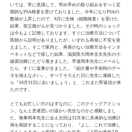
いては、常に意識して、早め早めの取り組みをすべく定
期的なPSA検査を受けておりました。今年になりPSAの
数値が上昇したので、8月に生検（細胞検査）を受けた
結果、前立腺がんが見つかりました。その時のショック
は今もよく記憶しております。すぐに治療方法について
医師から説明がありましたが、いずれも再発に不安を覚
えました。そこで家内と、再発のない治療方法をインタ
ーネットなどで探した結果、滋賀医大岡本圭生先生の小
線源治療にたどり着きました。早速岡本先生にメールし
たら、すぐに返事がきました。『紹介書や手術時のデー
タを揃えなさい』。すべてそろえた日に先生に連絡した
ら『10月11日に会いましょう』と、これまた即返信が来
たのです。
とてもお忙しい方のはずなのに、このクイックアクショ
ン。なんと患者思いの温かい先生なのかと感動しまし
た。無事岡本先生に会え次回は12月末に具体的な治療計
画を相談することになっており、『よし、これで治療し
てもらえるぞ』と安堵していた矢先、『入院が来年7月