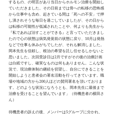
するもの、の明言があり当日からホルモン治療を開始し
ていただきました。その日前までは骨への転移の恐怖感
から仕事中も含め、起きている間は「死への不安」で押
し潰されそうな毎日を過ごしていましたが、その日から
は転移の可能性が低減されたことや、何よりも先生から
『私であれば治すことができる』と言っていただきまし
たので心の状態は病気発覚前の状態に戻り、10月は発熱
などで仕事も休みがちでしたが、それも解消しました。
岡本先生を信頼し、根治の希望を託し任せるしかないと
思いました。次回受診日は2月ですがその後の治療計画
は白紙ですし、確実なものは何もありません。こんな状
況で、現治療体制の継続を切望し、自分にできることを
開始しようと患者会の署名活動を行ってきています。職
場や地域の方から200人ほどの賛同署名を頂いておりま
す。どのような状況になろうとも、岡本先生に最後まで
治療を受けることを望んでいます」（待機患者の横田さ
ん）
待機患者の訴えの後、メンバーは5グループに分かれ、