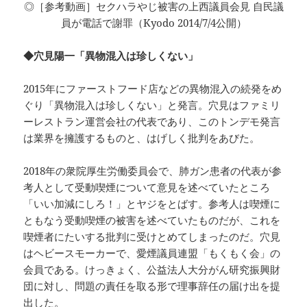
◎［参考動画］セクハラやじ被害の上西議員会見 自民議
員が電話で謝罪（Kyodo 2014/7/4公開）
◆穴見陽一「異物混入は珍しくない」
2015年にファーストフード店などの異物混入の続発をめ
ぐり「異物混入は珍しくない」と発言。穴見はファミリ
ーレストラン運営会社の代表であり、このトンデモ発言
は業界を擁護するものと、はげしく批判をあびた。
2018年の衆院厚生労働委員会で、肺ガン患者の代表が参
考人として受動喫煙について意見を述べていたところ
「いい加減にしろ！」とヤジをとばす。参考人は喫煙に
ともなう受動喫煙の被害を述べていたものだが、これを
喫煙者にたいする批判に受けとめてしまったのだ。穴見
はヘビースモーカーで、愛煙議員連盟「もくもく会」の
会員である。けっきょく、公益法人大分がん研究振興財
団に対し、問題の責任を取る形で理事辞任の届け出を提
出した。