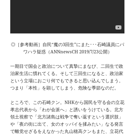
◎［参考動画］自民“魔の3回生”にまた･･･石崎議員にパ
ワハラ疑惑（ANNnewsCH 2019/7/23公開）
一期目で国会と政治について真摯にまなび、二回生で政
治家生活に慣れてくる。そして三回生になると、政治家
という立場におごり何でもできると思い込んでしまう。
つまり「本性」を顕してしまう、危険な季節なのだ。
ところで、この石崎クン。NHKから国民を守る会の立花
孝志代表から「わが会派へ」と誘いをうけている。北方
領土視察で「北方諸島は戦争で奪い返すという選択肢」
や「夜の街に出て、女のオッパイを揉みたい」なる発言
で離党せざるをえなかった丸山穂高クンもまた、立花代