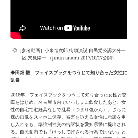
◎［参考動画］小泉進次郎 街頭演説 自民党公認大分一
区 穴見陽一 （jimin anami 2017/10/17公開）
◆田畑 毅 フェイスブックをつうじて知り合った女性に
乱暴
2018年、フェイスブックをつうじて知り合った女性と交
際をはじめ、名古屋市内でいっしょに飲食したあと、女
性の自宅で避妊具なしで乱暴（つまり強かん）。さらに
裸の画像をスマホに保存。被害を訴える女性に示談を申
し入れるも、準強制性交の告訴状を愛知県警に提出され
る。自民党内でも「けっして許される行為ではない」と