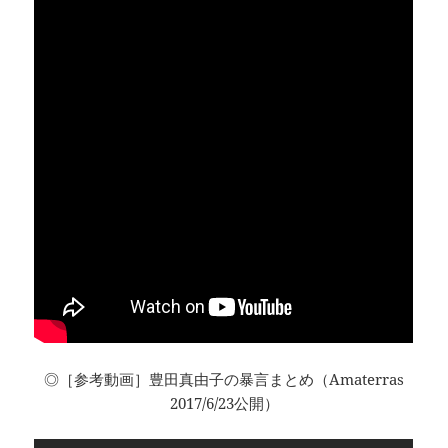
◎［参考動画］豊田真由子の暴言まとめ（Amaterras
2017/6/23公開）