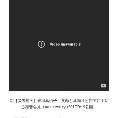
◎［参考動画］豊田真由子 笑顔と耳鳴りと質問にキレ
る謝罪会見（tatsu ryuryu2017/9/19公開）