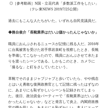
◎［参考動画］N国・立花代表「多数派工作をしたい」
（テレ東NEWS 2019/7/25公開）
過去にもこんな人たちがいた。いずれも自民党議員だ。
◆務台俊介「長靴業界はだいぶ儲かったんじゃないか」
職員におんぶされるニュースが記憶に残る人だ。2016年
に台風被害を受けた岩手県岩泉町を視察したとき、長靴
を準備してこなかったので、職員におんぶさせて水たま
りを渡ったシーンである。しかもこのとき、カメラに
「撮るな」と釘をさしていたという。
革靴でそのままジャブジャブと歩いていたら、やや残念
とはいえ勇敢な復興政務官として記憶に残ったはずなの
に、あまりにも恥ずかしいシーンを記録されてしまっ
た。後日、政治資金パーティーで「長靴業界はだいぶ儲
かったんじゃないか」などと発言して炎上、内閣府政務
官の職を辞した。あまりにも恥ずかしい、本人にとって