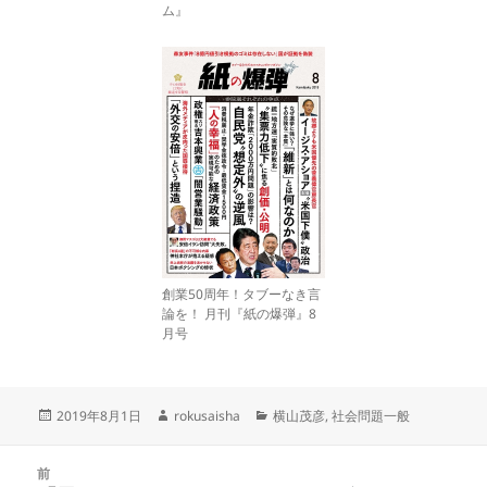
ム』
創業50周年！タブーなき言
論を！ 月刊『紙の爆弾』8
月号
投
作
カ
2019年8月1日
rokusaisha
横山茂彦
,
社会問題一般
稿
成
テ
日:
者
ゴ
投
リ
前
稿