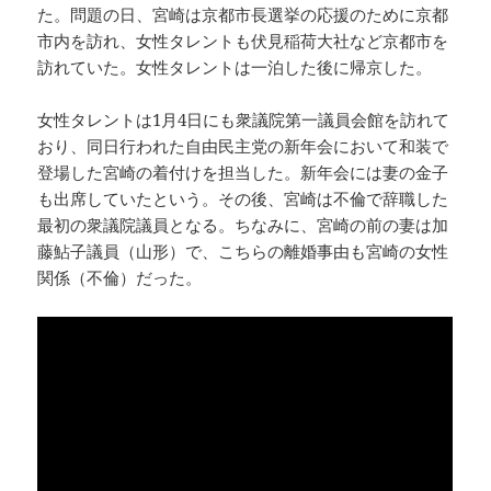
た。問題の日、宮崎は京都市長選挙の応援のために京都
市内を訪れ、女性タレントも伏見稲荷大社など京都市を
訪れていた。女性タレントは一泊した後に帰京した。
女性タレントは1月4日にも衆議院第一議員会館を訪れて
おり、同日行われた自由民主党の新年会において和装で
登場した宮崎の着付けを担当した。新年会には妻の金子
も出席していたという。その後、宮崎は不倫で辞職した
最初の衆議院議員となる。ちなみに、宮崎の前の妻は加
藤鮎子議員（山形）で、こちらの離婚事由も宮崎の女性
関係（不倫）だった。