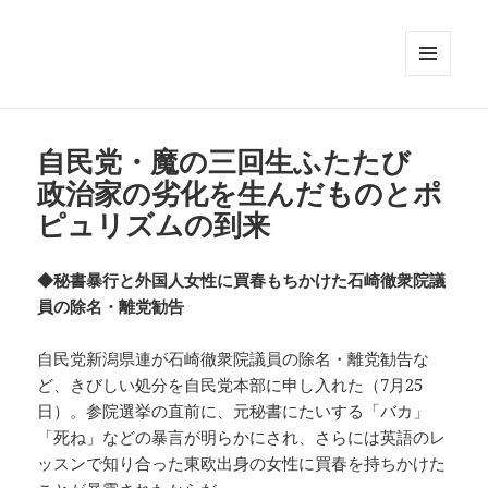
メニュ
ーとウ
ィジェ
ット
自民党・魔の三回生ふたたび
政治家の劣化を生んだものとポ
ピュリズムの到来
◆秘書暴行と外国人女性に買春もちかけた石崎徹衆院議
員の除名・離党勧告
自民党新潟県連が石崎徹衆院議員の除名・離党勧告な
ど、きびしい処分を自民党本部に申し入れた（7月25
日）。参院選挙の直前に、元秘書にたいする「バカ」
「死ね」などの暴言が明らかにされ、さらには英語のレ
ッスンで知り合った東欧出身の女性に買春を持ちかけた