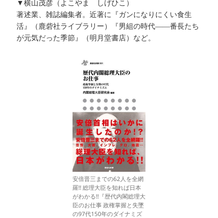
▼横山茂彦（よこやま しげひこ）
著述業、雑誌編集者。近著に『ガンになりにくい食生
活』（鹿砦社ライブラリー）『男組の時代――番長たち
が元気だった季節』（明月堂書店）など。
安倍晋三までの62人を全網
羅!! 総理大臣を知れば日本
がわかる!!『歴代内閣総理大
臣のお仕事 政権掌握と失墜
の97代150年のダイナミズ