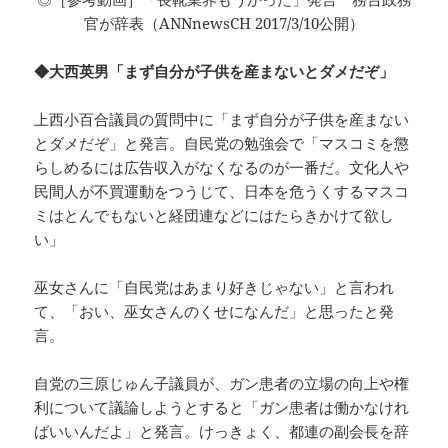
官が辞表（ANNnewsCH 2017/3/10公開）
◆大西英男「まず自分が子供を産まないとダメだぞ」
上西小百合議員の質問中に「まず自分が子供を産まない
とダメだぞ」と発言。自民党の勉強会で「マスコミを懲
らしめるには広告収入がなくなるのが一番だ。文化人や
民間人が不買運動をつうじて、日本を危うくするマスコ
ミはとんでもないと経団連などにはたらきかけて欲し
い」
巫女さんに「自民党はあまり好きじゃない」と言われ
て、「おい、巫女さんのくせになんだ」と思ったと発
言。
自党の三原じゅん子議員が、ガン患者の立場の向上や権
利について議論しようとすると「ガン患者は働かなけれ
ばいいんだよ」と発言。けっきょく、都連の副会長を辞