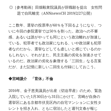
◎［参考動画］田畑毅衆院議員が辞職願を提出 女性問
題で自民離党（ANNnewsCH 2019/2/27公開）
ここ数年、選挙の投票率が60％を下回るようになり、つ
いに今回の参院選挙では50％を割った。政治への不審
感、あるいは誰がやっても同じという政治離れが加速し
ている。犯罪者でも政治家になれる、いや政治家も犯罪
者なのだから、選挙などしても虚しいと感じているのか
もしれない。それがまた、民主主義の劣化を加速させて
いるのだ。政治家の劣化を象徴する「三回生」なる言葉
だが、まだ記憶に新しい二回生も付録にしておこう。
◆宮崎謙介 「育休」不倫
2016年、金子恵美議員が出産（切迫早産）のため、緊急
入院していた1月30日から31日にかけて、宮崎が自身の
選挙区にある京都市伏見区内の自宅マンションに女性タ
レントを招き入れ、ともに宿泊したと週刊文春が報じ