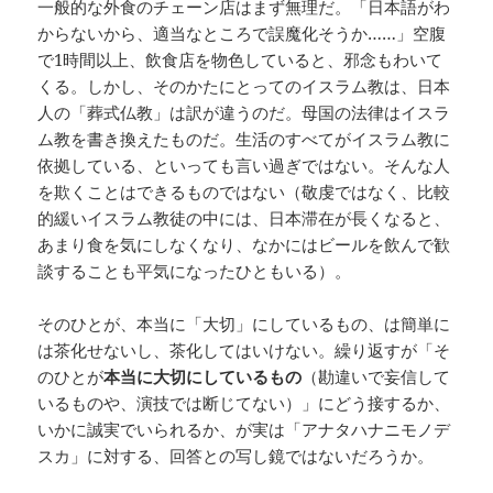
一般的な外食のチェーン店はまず無理だ。「日本語がわ
からないから、適当なところで誤魔化そうか……」空腹
で1時間以上、飲食店を物色していると、邪念もわいて
くる。しかし、そのかたにとってのイスラム教は、日本
人の「葬式仏教」は訳が違うのだ。母国の法律はイスラ
ム教を書き換えたものだ。生活のすべてがイスラム教に
依拠している、といっても言い過ぎではない。そんな人
を欺くことはできるものではない（敬虔ではなく、比較
的緩いイスラム教徒の中には、日本滞在が長くなると、
あまり食を気にしなくなり、なかにはビールを飲んで歓
談することも平気になったひともいる）。
そのひとが、本当に「大切」にしているもの、は簡単に
は茶化せないし、茶化してはいけない。繰り返すが「そ
のひとが
本当に大切にしているもの
（勘違いで妄信して
いるものや、演技では断じてない）」にどう接するか、
いかに誠実でいられるか、が実は「アナタハナニモノデ
スカ」に対する、回答との写し鏡ではないだろうか。