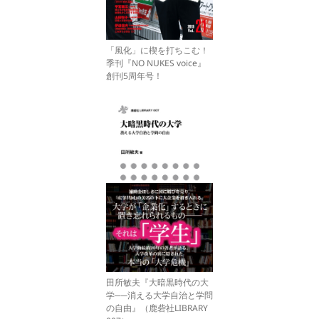
「風化」に楔を打ちこむ！
季刊『NO NUKES voice』
創刊5周年号！
田所敏夫『大暗黒時代の大
学──消える大学自治と学問
の自由』（鹿砦社LIBRARY