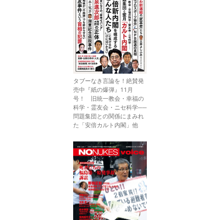
タブーなき言論を！絶賛発
売中『紙の爆弾』11月
号！ 旧統一教会・幸福の
科学・霊友会・ニセ科学──
問題集団との関係にまみれ
た「安倍カルト内閣」他