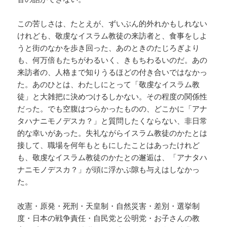
この苦しさは、たとえが、ずいぶん的外れかもしれない
けれども、敬虔なイスラム教徒の来訪者と、食事をしよ
うと街のなかを歩き回った、あのときのたじろぎより
も、何万倍もたちがわるいく、きもちわるいのだ。あの
来訪者の、人格まで知りうるほどの付き合いではなかっ
た。あのひとは、わたしにとって「敬虔なイスラム教
徒」と大雑把に決めつけるしかない。その程度の関係性
だった。でも空腹はつらかったものの、どこかに「アナ
タハナニモノデスカ？」と質問したくならない、非日常
的な幸いがあった。失礼ながらイスラム教徒のかたとは
接して、職場を何年もともにしたことはあったけれど
も、敬虔なイスラム教徒のかたとの邂逅は、「アナタハ
ナニモノデスカ？」が頭に浮かぶ隙も与えはしなかっ
た。
改憲・原発・死刑・天皇制・自然災害・差別・選挙制
度・日本の戦争責任・自民党と公明党・お子さんの教