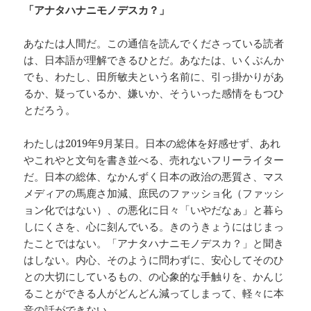
「アナタハナニモノデスカ？」
あなたは人間だ。この通信を読んでくださっている読者
は、日本語が理解できるひとだ。あなたは、いくぶんか
でも、わたし、田所敏夫という名前に、引っ掛かりがあ
るか、疑っているか、嫌いか、そういった感情をもつひ
とだろう。
わたしは2019年9月某日。日本の総体を好感せず、あれ
やこれやと文句を書き並べる、売れないフリーライター
だ。日本の総体、なかんずく日本の政治の悪質さ、マス
メディアの馬鹿さ加減、庶民のファッショ化（ファッシ
ョン化ではない）、の悪化に日々「いやだなぁ」と暮ら
しにくさを、心に刻んでいる。きのうきょうにはじまっ
たことではない。「アナタハナニモノデスカ？」と聞き
はしない。内心、そのように問わずに、安心してそのひ
との大切にしているもの、の心象的な手触りを、かんじ
ることができる人がどんどん減ってしまって、軽々に本
音の話ができない。