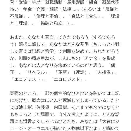
育・受験・学歴・就職活動・雇用形態・組合・残業代不
払い・年金・介護・相続・法律……（あるいは「服従と
不服従」、「倫理と不倫」、「合法と非合法」、「埋没
と非埋没」、「協調と独立」）。
あまた、あなたも直面してきたであろう（するであろ
う）選択に際して、あなたはどんな基準（ちょっと小難
しく言えば思想と哲学）で判断を決めてこられただろう
か。判断の積み重ねが、こんにちの「アナタ」を形成
し、あなたの人となりを決めているのだと思う。「保
守」、「リベラル」、「革新」（死語）、「人権派」、
「エコノミスト」、「エコロジスト」。
実際のところ、一部の個性的なひとびとを除いては上記
にあげた、概念はほとんど死滅してしまっている。たと
えば池上彰、佐藤優、内田樹。そこまで有名ではなくと
もちょっとした場面で、自分が考えたように、どんな話
題にも滑舌よくしゃべるひとたち。あなたは「大昔にジ
ョージ・オーウエルが描いた人物像以下だよ」と囁いて