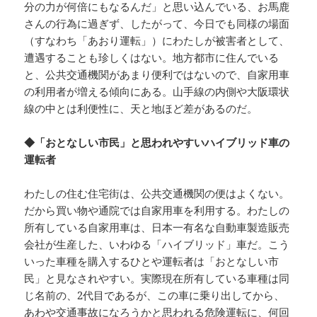
分の力が何倍にもなるんだ」と思い込んでいる、お馬鹿
さんの行為に過ぎず、したがって、今日でも同様の場面
（すなわち「あおり運転」）にわたしが被害者として、
遭遇することも珍しくはない。地方都市に住んでいる
と、公共交通機関があまり便利ではないので、自家用車
の利用者が増える傾向にある。山手線の内側や大阪環状
線の中とは利便性に、天と地ほど差があるのだ。
◆「おとなしい市民」と思われやすいハイブリッド車の
運転者
わたしの住む住宅街は、公共交通機関の便はよくない。
だから買い物や通院では自家用車を利用する。わたしの
所有している自家用車は、日本一有名な自動車製造販売
会社が生産した、いわゆる「ハイブリッド」車だ。こう
いった車種を購入するひとや運転者は「おとなしい市
民」と見なされやすい。実際現在所有している車種は同
じ名前の、2代目であるが、この車に乗り出してから、
あわや交通事故になろうかと思われる危険運転に、何回