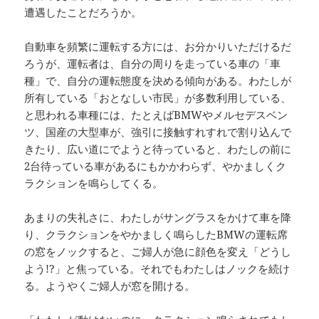
遭遇したことだろうか。
自動車を頻繁に運転する方には、お分かりいただけるだ
ろうが、運転者は、自分の周りを走っている車の「車
種」で、自分の運転態度を決める傾向がある。わたしが
所有している「おとなしい市民」が多数利用している、
と思われる車種には、たとえばBMWやメルセデスベン
ツ、国産の大型車が、強引に接触すれすれで割り込んで
きたり、広い道にでようと待っていると、わたしの前に
2台待っている車があるにもかかわらず、やかましくク
ラクションを鳴らしてくる。
あまりの失礼さに、わたしがサングラスをかけて車を降
り、クラクションをやかましく鳴らしたBMWの運転席
の窓をノックすると、ご婦人が急に顔色を変え「どうし
よう!?」と焦っている。それでもわたしはノックを続け
る。ようやくご婦人が窓を開ける。