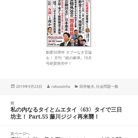
創業50周年 タブーなき言論
を！ 月刊『紙の爆弾』10月
号絶賛発売中！
投
作
カ
2019年9月23日
rokusaisha
田所敏夫
,
社会問題一般
稿
成
テ
日:
者
ゴ
投
リ
前
稿
私の内なるタイとムエタイ〈63〉タイで三日
ー
前
ナ
坊主！ Part.55 藤川ジジィ再来襲！
の
ビ
投
ゲ
稿:
次ページへ
ー