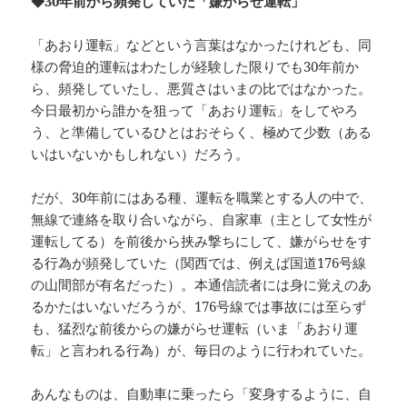
◆30年前から頻発していた「嫌がらせ運転」
「あおり運転」などという言葉はなかったけれども、同
様の脅迫的運転はわたしが経験した限りでも30年前か
ら、頻発していたし、悪質さはいまの比ではなかった。
今日最初から誰かを狙って「あおり運転」をしてやろ
う、と準備しているひとはおそらく、極めて少数（ある
いはいないかもしれない）だろう。
だが、30年前にはある種、運転を職業とする人の中で、
無線で連絡を取り合いながら、自家車（主として女性が
運転してる）を前後から挟み撃ちにして、嫌がらせをす
る行為が頻発していた（関西では、例えば国道176号線
の山間部が有名だった）。本通信読者には身に覚えのあ
るかたはいないだろうが、176号線では事故には至らず
も、猛烈な前後からの嫌がらせ運転（いま「あおり運
転」と言われる行為）が、毎日のように行われていた。
あんなものは、自動車に乗ったら「変身するように、自