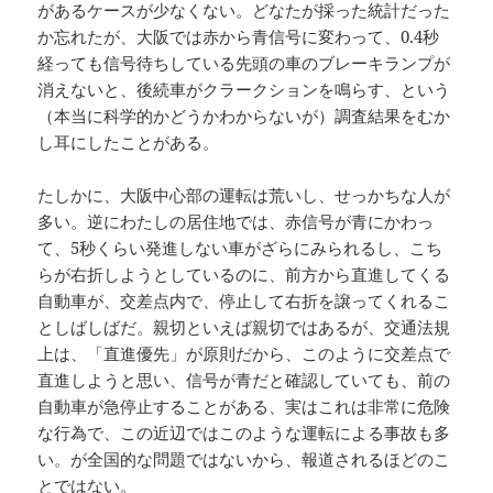
があるケースが少なくない。どなたが採った統計だった
か忘れたが、大阪では赤から青信号に変わって、0.4秒
経っても信号待ちしている先頭の車のブレーキランプが
消えないと、後続車がクラークションを鳴らす、という
（本当に科学的かどうかわからないが）調査結果をむか
し耳にしたことがある。
たしかに、大阪中心部の運転は荒いし、せっかちな人が
多い。逆にわたしの居住地では、赤信号が青にかわっ
て、5秒くらい発進しない車がざらにみられるし、こち
らが右折しようとしているのに、前方から直進してくる
自動車が、交差点内で、停止して右折を譲ってくれるこ
としばしばだ。親切といえば親切ではあるが、交通法規
上は、「直進優先」が原則だから、このように交差点で
直進しようと思い、信号が青だと確認していても、前の
自動車が急停止することがある、実はこれは非常に危険
な行為で、この近辺ではこのような運転による事故も多
い。が全国的な問題ではないから、報道されるほどのこ
とではない。