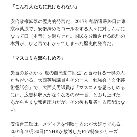
「こんな人たちに負けられない」
安倍政権転落の歴史的発言だ。2017年都議選最終日に東
京秋葉原で、安倍辞めろコールをする人々に対しムキに
なって口（本音）を滑らせた。国民を分断させる総理の
本質が、ひと言でわかってしまった歴史的発言だ。
「マスコミを懲らしめる」
失言の多さから“魔の自民党二回生”と言われる一群の人
たちがいる。大西英男議員もその一人。勉強会「文化芸
術懇話会」で、大西英男議員は「マスコミを懲らしめる
には、広告料収入がなくなるのが一番」とぶち上げた。
あからさまな報道圧力だが、その後も反省する気配はな
い。
安倍晋三氏は、メディアを恫喝するのが大好きである。
2001年10月30日にNHKが放送したETV特集シリーズ