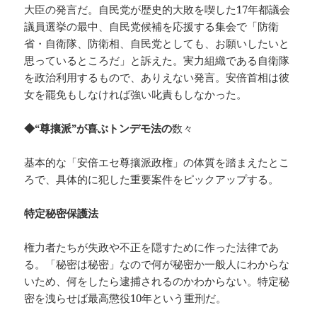
大臣の発言だ。自民党が歴史的大敗を喫した17年都議会
議員選挙の最中、自民党候補を応援する集会で「防衛
省・自衛隊、防衛相、自民党としても、お願いしたいと
思っているところだ」と訴えた。実力組織である自衛隊
を政治利用するもので、ありえない発言。安倍首相は彼
女を罷免もしなければ強い叱責もしなかった。
◆“尊攘派”が喜ぶトンデモ法の
数々
基本的な「安倍エセ尊攘派政権」の体質を踏まえたとこ
ろで、具体的に犯した重要案件をピックアップする。
特定秘密保護法
権力者たちが失政や不正を隠すために作った法律であ
る。「秘密は秘密」なので何が秘密か一般人にわからな
いため、何をしたら逮捕されるのかわからない。特定秘
密を洩らせば最高懲役10年という重刑だ。