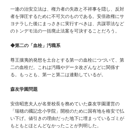
一連の治安立法は、権力者の失政と不祥事を隠し、反対
者を弾圧するために不可欠のものである。安倍政権にサ
ヨナラした後にまっさきに実行すべきは、共謀罪法など
のトンデモ法の一括廃止法案を可決することだろう。
◆第二の「血栓」汚職系
尊王攘夷的発想を土台とする第一の血栓につづいて、第
二の血栓だ。これは汚職やデータ改ざんなどに関係す
る。もっとも、第一と第二は連動しているが。
森友学園問題
安倍昭恵夫人が名誉校長を務めていた森友学園運営の
「瑞穂の國記念小学院」開校のために国有地を格安で払
い下げ。値引きの理由だった地下に埋まっているゴミが
もともとほとんどなかったことが判明した。