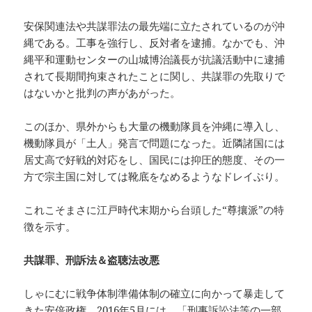
安保関連法や共謀罪法の最先端に立たされているのが沖
縄である。工事を強行し、反対者を逮捕。なかでも、沖
縄平和運動センターの山城博治議長が抗議活動中に逮捕
されて長期間拘束されたことに関し、共謀罪の先取りで
はないかと批判の声があがった。
このほか、県外からも大量の機動隊員を沖縄に導入し、
機動隊員が「土人」発言で問題になった。近隣諸国には
居丈高で好戦的対応をし、国民には抑圧的態度、その一
方で宗主国に対しては靴底をなめるようなドレイぶり。
これこそまさに江戸時代末期から台頭した“尊攘派”の特
徴を示す。
共謀罪、刑訴法＆盗聴法改悪
しゃにむに戦争体制準備体制の確立に向かって暴走して
きた安倍政権。2016年5月には、「刑事訴訟法等の一部