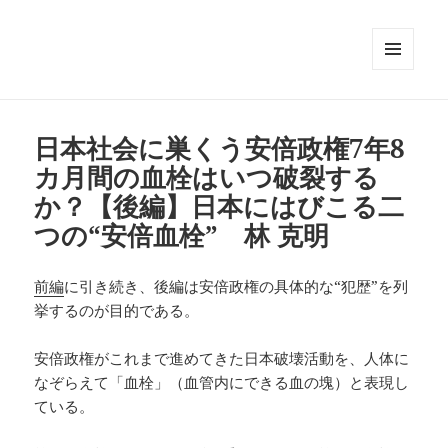
メニュ
ーとウ
ィジェ
ット
日本社会に巣くう安倍政権7年8
カ月間の血栓はいつ破裂する
か？【後編】日本にはびこる二
つの“安倍血栓” 林 克明
前編
に引き続き、後編は安倍政権の具体的な“犯歴”を列
挙するのが目的である。
安倍政権がこれまで進めてきた日本破壊活動を、人体に
なぞらえて「血栓」（血管内にできる血の塊）と表現し
ている。