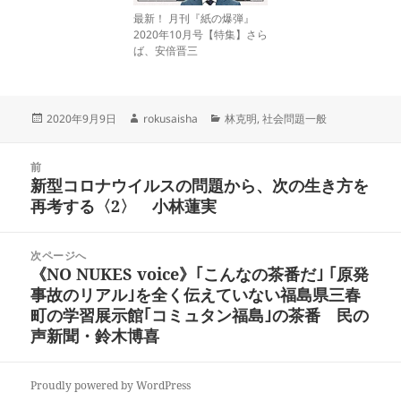
最新！ 月刊『紙の爆弾』
2020年10月号【特集】さら
ば、安倍晋三
投
作
カ
2020年9月9日
rokusaisha
林克明
,
社会問題一般
稿
成
テ
日:
者
ゴ
投
リ
前
稿
新型コロナウイルスの問題から、次の生き方を
ー
前
ナ
再考する〈2〉 小林蓮実
の
ビ
投
ゲ
稿:
次ページへ
ー
《NO NUKES voice》｢こんなの茶番だ｣ ｢原発
次
シ
事故のリアル｣を全く伝えていない福島県三春
の
ョ
町の学習展示館｢コミュタン福島｣の茶番 民の
投
ン
声新聞・鈴木博喜
稿:
Proudly powered by WordPress