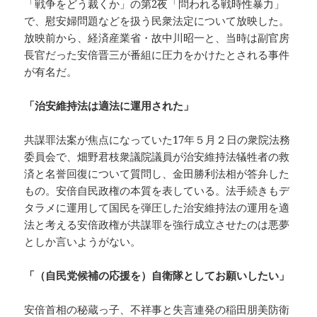
「戦争をどう裁くか」の第2夜「問われる戦時性暴力」
で、慰安婦問題などを扱う民衆法定について放映した。
放映前から、経済産業省・故中川昭一と、当時は副官房
長官だった安倍晋三が番組に圧力をかけたとされる事件
が有名だ。
「治安維持法は適法に運用された」
共謀罪法案が焦点になっていた17年５月２日の衆院法務
委員会で、畑野君枝衆議院議員が治安維持法犠牲者の救
済と名誉回復について質問し、金田勝利法相が答弁した
もの。安倍自民政権の本質を表している。法手続きもデ
タラメに運用して国民を弾圧した治安維持法の運用を適
法と考える安倍政権が共謀罪を強行成立させたのは悪夢
としか言いようがない。
「（自民党候補の応援を）自衛隊としてお願いしたい」
安倍首相の秘蔵っ子、不祥事と失言連発の稲田朋美防衛