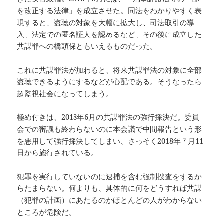
を改正する法律」を成立させた。同法をわかりやすく表
現すると、盗聴の対象を大幅に拡大し、司法取引の導
入、法定での匿名証人を認めるなど、その後に成立した
共謀罪への橋頭保ともいえるものだった。
これに共謀罪法が加わると、将来共謀罪法の対象に全部
盗聴できるようにするなどが心配である。そうなったら
超監視社会になってしまう。
極め付きは、2018年6月の共謀罪法の強行採決だ。委員
会での審議も終わらないのに本会議で中間報告という形
を悪用して強行採決してしまい、さっそく2018年７月11
日から施行されている。
犯罪を実行していないのに逮捕を含む強制捜査をするか
らたまらない。何よりも、具体的に何をどうすれば共謀
（犯罪の計画）にあたるのかほとんどの人がわからない
ところが危険だ。