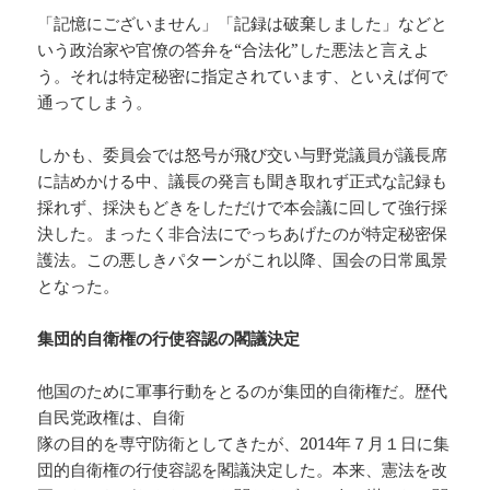
「記憶にございません」「記録は破棄しました」などと
いう政治家や官僚の答弁を“合法化”した悪法と言えよ
う。それは特定秘密に指定されています、といえば何で
通ってしまう。
しかも、委員会では怒号が飛び交い与野党議員が議長席
に詰めかける中、議長の発言も聞き取れず正式な記録も
採れず、採決もどきをしただけで本会議に回して強行採
決した。まったく非合法にでっちあげたのが特定秘密保
護法。この悪しきパターンがこれ以降、国会の日常風景
となった。
集団的自衛権の行使容認の閣議決定
他国のために軍事行動をとるのが集団的自衛権だ。歴代
自民党政権は、自衛
隊の目的を専守防衛としてきたが、2014年７月１日に集
団的自衛権の行使容認を閣議決定した。本来、憲法を改