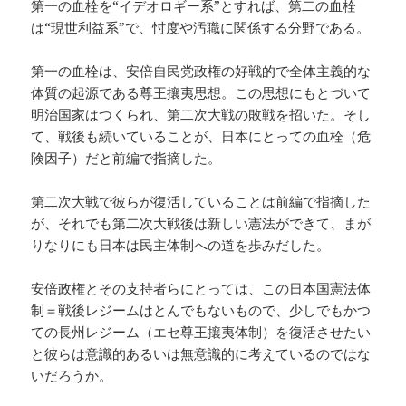
第一の血栓を“イデオロギー系”とすれば、第二の血栓
は“現世利益系”で、忖度や汚職に関係する分野である。
第一の血栓は、安倍自民党政権の好戦的で全体主義的な
体質の起源である尊王攘夷思想。この思想にもとづいて
明治国家はつくられ、第二次大戦の敗戦を招いた。そし
て、戦後も続いていることが、日本にとっての血栓（危
険因子）だと前編で指摘した。
第二次大戦で彼らが復活していることは前編で指摘した
が、それでも第二次大戦後は新しい憲法ができて、まが
りなりにも日本は民主体制への道を歩みだした。
安倍政権とその支持者らにとっては、この日本国憲法体
制＝戦後レジームはとんでもないもので、少しでもかつ
ての長州レジーム（エセ尊王攘夷体制）を復活させたい
と彼らは意識的あるいは無意識的に考えているのではな
いだろうか。