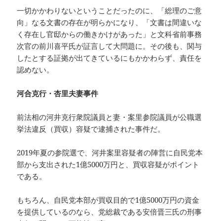
一切かかわりないということだったのに、「総理のご意
向」なる文書の存在が明らかになり、「文書は間違いな
く存在し官邸からの働きかけがあった」と文科省前事務
次官の前川喜平氏が証言して大問題に。その後も、関与
したとする証拠が出てきているにもかかわらず、責任を
認めない。
河合克行・杏里夫妻事件
前法相の河井克行衆院議員と妻・案里参院議員が公職選
挙法違反（買収）容疑で逮捕された事件だ。
2019年夏の参院選で、河井案里容疑者の陣営に自民党本
部から支出された1億5000万円と、買収容疑がポイント
である。
もちろん、自民党本部が買収目的で1億5000万円の資金
を提供しているのなら、党総裁である安倍晋三氏の刑事