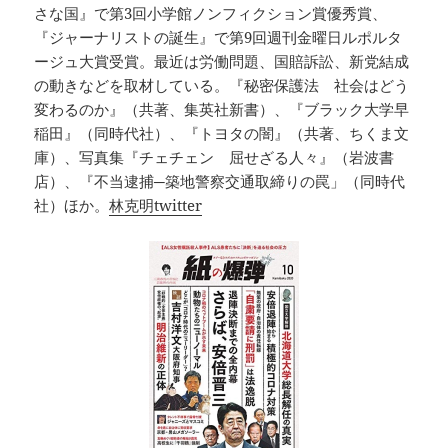
さな国』で第3回小学館ノンフィクション賞優秀賞、
『ジャーナリストの誕生』で第9回週刊金曜日ルポルタ
ージュ大賞受賞。最近は労働問題、国賠訴訟、新党結成
の動きなどを取材している。『秘密保護法 社会はどう
変わるのか』（共著、集英社新書）、『ブラック大学早
稲田』（同時代社）、『トヨタの闇』（共著、ちくま文
庫）、写真集『チェチェン 屈せざる人々』（岩波書
店）、『不当逮捕─築地警察交通取締りの罠」（同時代
社）ほか。
林克明twitter