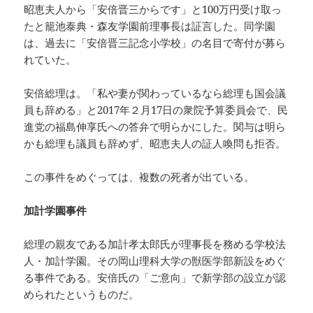
昭恵夫人から「安倍晋三からです」と100万円受け取っ
たと籠池泰典・森友学園前理事長は証言した。同学園
は、過去に「安倍晋三記念小学校」の名目で寄付が募ら
れていた。
安倍総理は。「私や妻が関わっているなら総理も国会議
員も辞める」と2017年２月17日の衆院予算委員会で、民
進党の福島伸享氏への答弁で明らかにした。関与は明ら
かも総理も議員も辞めず、昭恵夫人の証人喚問も拒否。
この事件をめぐっては、複数の死者が出ている。
加計学園事件
総理の親友である加計孝太郎氏が理事長を務める学校法
人・加計学園。その岡山理科大学の獣医学部新設をめぐ
る事件である。安倍氏の「ご意向」で新学部の設立が認
められたというものだ。