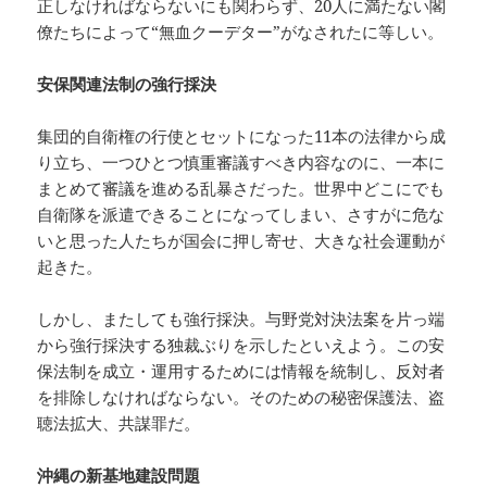
正しなければならないにも関わらず、20人に満たない閣
僚たちによって“無血クーデター”がなされたに等しい。
安保関連法制の強行採決
集団的自衛権の行使とセットになった11本の法律から成
り立ち、一つひとつ慎重審議すべき内容なのに、一本に
まとめて審議を進める乱暴さだった。世界中どこにでも
自衛隊を派遣できることになってしまい、さすがに危な
いと思った人たちが国会に押し寄せ、大きな社会運動が
起きた。
しかし、またしても強行採決。与野党対決法案を片っ端
から強行採決する独裁ぶりを示したといえよう。この安
保法制を成立・運用するためには情報を統制し、反対者
を排除しなければならない。そのための秘密保護法、盗
聴法拡大、共謀罪だ。
沖縄の新基地建設問題