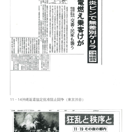
11・14沖縄返還協定批准阻止闘争（東京渋谷）