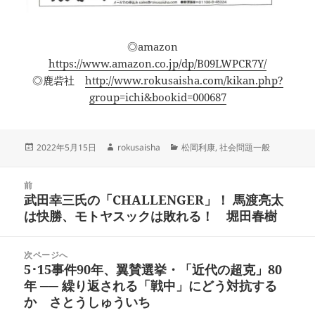
◎amazon
https://www.amazon.co.jp/dp/B09LWPCR7Y/
◎鹿砦社
http://www.rokusaisha.com/kikan.php?
group=ichi&bookid=000687
投
作
カ
2022年5月15日
rokusaisha
松岡利康
,
社会問題一般
稿
成
テ
日:
者
ゴ
投
リ
前
稿
武田幸三氏の「CHALLENGER」！ 馬渡亮太
ー
前
ナ
は快勝、モトヤスックは敗れる！ 堀田春樹
の
ビ
投
ゲ
稿:
次ページへ
ー
5･15事件90年、翼賛選挙・「近代の超克」80
次
シ
年 ── 繰り返される「戦中」にどう対抗する
の
ョ
か さとうしゅういち
投
ン