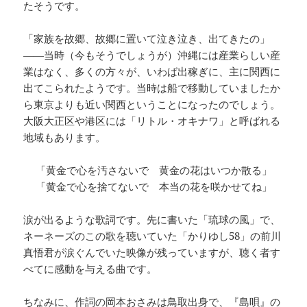
たそうです。
「家族を故郷、故郷に置いて泣き泣き、出てきたの」
――当時（今もそうでしょうが）沖縄には産業らしい産
業はなく、多くの方々が、いわば出稼ぎに、主に関西に
出てこられたようです。当時は船で移動していましたか
ら東京よりも近い関西ということになったのでしょう。
大阪大正区や港区には「リトル・オキナワ」と呼ばれる
地域もあります。
「黄金で心を汚さないで 黄金の花はいつか散る」
「黄金で心を捨てないで 本当の花を咲かせてね」
涙が出るような歌詞です。先に書いた「琉球の風」で、
ネーネーズのこの歌を聴いていた「かりゆし58」の前川
真悟君が涙ぐんでいた映像が残っていますが、聴く者す
べてに感動を与える曲です。
ちなみに、作詞の岡本おさみは鳥取出身で、『島唄』の