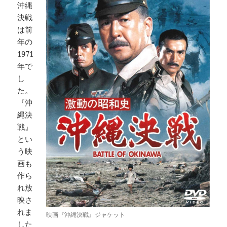
沖縄
決戦
は前
年の
1971
年で
し
た。
『沖
縄決
戦』
とい
う映
画も
作ら
れ放
映さ
れま
映画『沖縄決戦』ジャケット
した