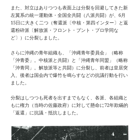
また、対立はありつつも表面上は分裂を回避してきた新
左翼系の統一運動体・全国全共闘（八派共闘）が、6月
15日に大きく二つ（奪還派〔中核・第四インター〕と返
還粉砕派〔解放派・フロント・ブント・プロ学同な
ど〕）に分裂しました。
さらに沖縄の青年組織も、「沖縄青年委員会」（略称
「沖青委」。中核派と共闘）と「沖縄青年同盟」（略称
「沖青同」。解放派等と共闘）に分裂し、前者は皇居突
入、後者は国会内で爆竹を鳴らすなどの抗議行動を行い
ました。
分裂はしつつも死者を出すまでもなく、各派、各組織と
もに権力（当時の佐藤政府）に対して懸命に72年欺瞞的
「返還」に抗議・抵抗しました。