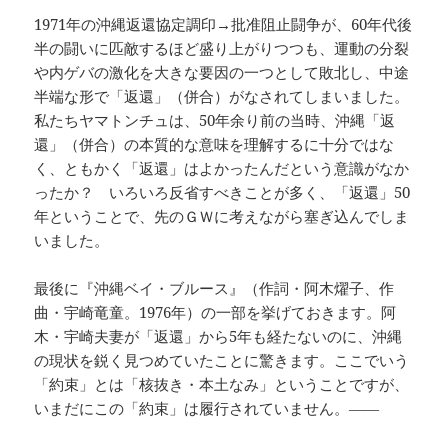
1971年の沖縄返還協定調印→批准阻止闘争が、60年代後
半の闘いに匹敵するほど盛り上がりつつも、運動の分裂
や内ゲバの激化を大きな要因の一つとして敗北し、中途
半端な形で「返還」（併合）がなされてしまいました。
私たちヤマトンチュは、50年余り前の当時、沖縄「返
還」（併合）の本質的な意味を理解するに十分ではな
く、ともかく「返還」はよかったんだという意識がなか
ったか？ いろいろ反省すべきことが多く、「返還」50
年ということで、先のＧＷに考えながら塞ぎ込んでしま
いました。
最後に『沖縄ベイ・ブルース』（作詞・阿木燿子、作
曲・宇崎竜童。1976年）の一部を挙げておきます。阿
木・宇崎夫妻が「返還」から5年も経たないのに、沖縄
の現状を鋭く見つめていたことに驚きます。ここでいう
「約束」とは「核抜き・本土なみ」ということですが、
いまだにこの「約束」は履行されていません。――