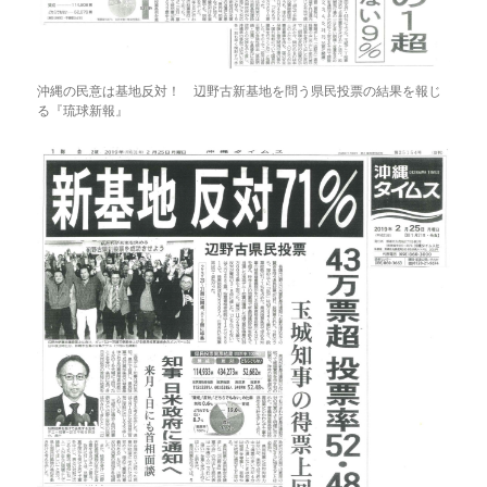
沖縄の民意は基地反対！ 辺野古新基地を問う県民投票の結果を報じ
る『琉球新報』