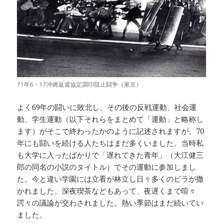
71年6・17沖縄返還協定調印阻止闘争（東京）
よく69年の闘いに敗北し、その後の反戦運動、社会運
動、学生運動（以下それらをまとめて「運動」と略称し
ます）がそこで終わったかのように記述されますが、70
年にも闘いを続ける人たちはまだ多くいました。当時私
も大学に入ったばかりで「遅れてきた青年」（大江健三
郎の同名の小説のタイトル）でその運動に参加しまし
た。今と違い学園には立看が林立し日々多くのビラが撒
かれました。深夜喫茶などもあって、夜遅くまで喧々
諤々の議論が交わされました。熱い季節はまだ続いてい
ました。