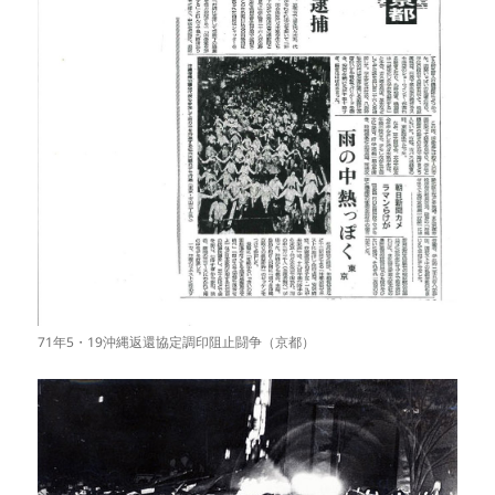
71年5・19沖縄返還協定調印阻止闘争（京都）