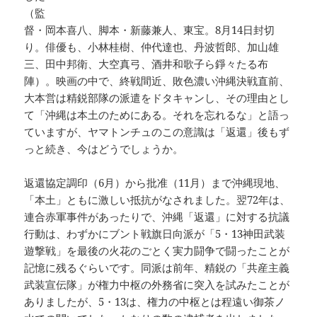
（監
督・岡本喜八、脚本・新藤兼人、東宝。8月14日封切
り。俳優も、小林桂樹、仲代達也、丹波哲郎、加山雄
三、田中邦衛、大空真弓、酒井和歌子ら錚々たる布
陣）。映画の中で、終戦間近、敗色濃い沖縄決戦直前、
大本営は精鋭部隊の派遣をドタキャンし、その理由とし
て「沖縄は本土のためにある。それを忘れるな」と語っ
ていますが、ヤマトンチュのこの意識は「返還」後もず
っと続き、今はどうでしょうか。
返還協定調印（6月）から批准（11月）まで沖縄現地、
「本土」ともに激しい抵抗がなされました。翌72年は、
連合赤軍事件があったりで、沖縄「返還」に対する抗議
行動は、わずかにブント戦旗日向派が「5・13神田武装
遊撃戦」を最後の火花のごとく実力闘争で闘ったことが
記憶に残るぐらいです。同派は前年、精鋭の「共産主義
武装宣伝隊」が権力中枢の外務省に突入を試みたことが
ありましたが、5・13は、権力の中枢とは程遠い御茶ノ