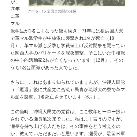
が、
70年
71年6・15 全国全共闘の分裂
に革
マル
派学生が1名亡くなった後も続き、71年には横浜国大寮
で革マル派学生が中核派に襲撃され1名が死亡（10
月）、革マル派も反撃し学費値上げ反対闘争を闘ってい
た関西大学のバリケードを深夜襲撃、そこにいた中核派
の中心的活動家2名が亡くなっています（12月）。その
うち1名は面識があった人でした。
さらに、これはあまり知られていませんが、沖縄人民党
（「返還」後に共産党に合流）民青が琉球大の寮で革マ
ル派を襲撃、1名死亡させています（6月）。
この当時、沖縄人民党の党首は、ここ数年ヒーロー扱い
されている瀬長亀次郎でした。私はよく言うのですが、
瀬長を持ち上げる人たちは、その事件をどう考えるの
か、教えていただきたいと思います。瀬長が、駐留米軍