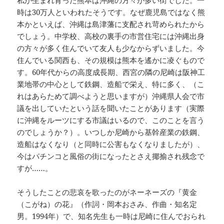
私が生まれ育った熊本は沖縄の方々が多い街でした。一
時は30万人といわれたそうです。なぜ鹿児島ではなく熊
本かといえば、沖縄は島津藩に支配され苛められたから
でしょう。中学校、高校の裏手の市営住宅には沖縄出身
の方々が多く住んでいて友人も少なからずいました。今
住んでいる関西も、その規模は熊本を遙かに凌ぐもので
す。60年代からの高度成長期、西宮の隣の尼崎は阪神工
業地帯の中心として鉄鋼、造船で栄え、特に多く、（こ
れはあらためて調べようと思いますが）沖縄県人会で市
議を出していたという話を聞いたことがあります（実際
に沖縄をルーツにする市議はいるので、このことを言う
のでしょうか？）。いつしか尼崎から基幹産業の鉄鋼、
造船はなくなり（と同時に公害もなくなりましたが）、
今はパチンコと風俗の街になったとさえ揶揄され残念で
すが……。
そうしたことの悲哀を歌ったのがネーネーズの『黄金
（こがね）の花』（作詞・岡本おさみ、作曲・知名定
男。1994年）で、知名先生も一時は尼崎に住んでおられ