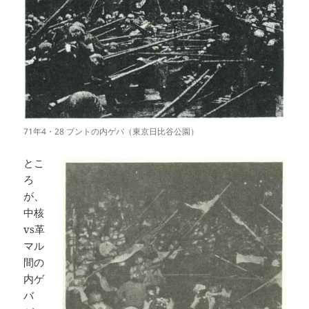
71年4・28 ブントの内ゲバ（東京日比谷公園）
とこ
ろ
が、
中核
vs革
マル
間の
内ゲ
バ