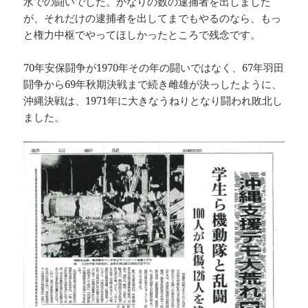
水での闘いでした。かなりの数の逮捕者を出しました
が、それだけの逮捕者を出してまでもやるのなら、もっ
と権力中枢でやってほしかったところで残念です。
70年安保闘争が1970年その年の闘いではなく、67年羽田
闘争から69年秋期決戦まで続き雌雄が決っしたように、
沖縄決戦は、1971年に大きなうねりとなり闘われ敗北し
ました。