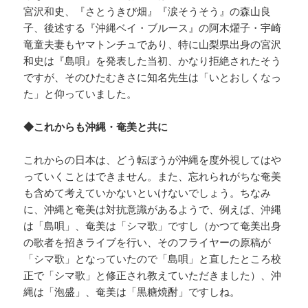
宮沢和史、『さとうきび畑』『涙そうそう』の森山良
子、後述する『沖縄ベイ・ブルース』の阿木燿子・宇崎
竜童夫妻もヤマトンチュであり、特に山梨県出身の宮沢
和史は『島唄』を発表した当初、かなり拒絶されたそう
ですが、そのひたむきさに知名先生は「いとおしくなっ
た」と仰っていました。
◆これからも沖縄・奄美と共に
これからの日本は、どう転ぼうが沖縄を度外視してはや
っていくことはできません。また、忘れられがちな奄美
も含めて考えていかないといけないでしょう。ちなみ
に、沖縄と奄美は対抗意識があるようで、例えば、沖縄
は「島唄」、奄美は「シマ歌」ですし（かつて奄美出身
の歌者を招きライブを行い、そのフライヤーの原稿が
「シマ歌」となっていたので「島唄」と直したところ校
正で「シマ歌」と修正され教えていただきました）、沖
縄は「泡盛」、奄美は「黒糖焼酎」ですしね。