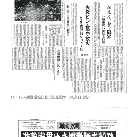
11・19沖縄返還協定批准阻止闘争（東京日比谷）