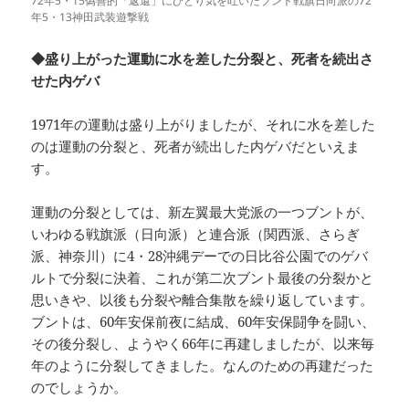
72年5・15偽善的「返還」にひとり気を吐いたブント戦旗日向派の72
年5・13神田武装遊撃戦
◆盛り上がった運動に水を差した分裂と、死者を続出さ
せた内ゲバ
1971年の運動は盛り上がりましたが、それに水を差した
のは運動の分裂と、死者が続出した内ゲバだといえま
す。
運動の分裂としては、新左翼最大党派の一つブントが、
いわゆる戦旗派（日向派）と連合派（関西派、さらぎ
派、神奈川）に4・28沖縄デーでの日比谷公園でのゲバ
ルトで分裂に決着、これが第二次ブント最後の分裂かと
思いきや、以後も分裂や離合集散を繰り返しています。
ブントは、60年安保前夜に結成、60年安保闘争を闘い、
その後分裂し、ようやく66年に再建しましたが、以来毎
年のように分裂してきました。なんのための再建だった
のでしょうか。