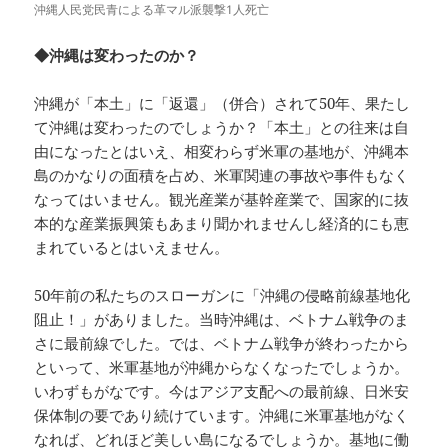
沖縄人民党民青による革マル派襲撃1人死亡
◆沖縄は変わったのか？
沖縄が「本土」に「返還」（併合）されて50年、果たし
て沖縄は変わったのでしょうか？「本土」との往来は自
由になったとはいえ、相変わらず米軍の基地が、沖縄本
島のかなりの面積を占め、米軍関連の事故や事件もなく
なってはいません。観光産業が基幹産業で、国家的に抜
本的な産業振興策もあまり聞かれませんし経済的にも恵
まれているとはいえません。
50年前の私たちのスローガンに「沖縄の侵略前線基地化
阻止！」がありました。当時沖縄は、ベトナム戦争のま
さに最前線でした。では、ベトナム戦争が終わったから
といって、米軍基地が沖縄からなくなったでしょうか。
いわずもがなです。今はアジア支配への最前線、日米安
保体制の要であり続けています。沖縄に米軍基地がなく
なれば、どれほど美しい島になるでしょうか。基地に働