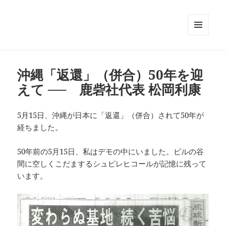
メニュ
ーとウ
ィジェ
ット
沖縄「返還」（併合）50年を迎
えて ── 鹿砦社代表 松岡利康
5月15日、沖縄が日本に「返還」（併合）されて50年が
経ちました。
50年前の5月15日、私はデモの中にいました。ビルの谷
間に空しくこだまするシュピレヒコールが記憶に残って
います。