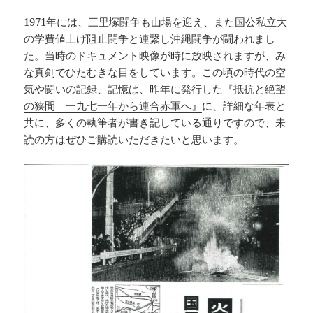
1971年には、三里塚闘争も山場を迎え、また国公私立大
の学費値上げ阻止闘争と連繋し沖縄闘争が闘われまし
た。当時のドキュメント映像が時に放映されますが、み
な真剣でひたむきな目をしています。この頃の時代の空
気や闘いの記録、記憶は、昨年に発行した
『抵抗と絶望
の狭間 一九七一年から連合赤軍へ』
に、詳細な年表と
共に、多くの執筆者が書き記している通りですので、未
読の方はぜひご購読いただきたいと思います。