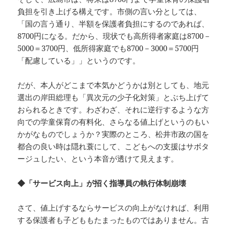
負担を引き上げる構えです。市側の言い分としては、
「国の言う通り、半額を保護者負担にするのであれば、
8700円になる。だから、現状でも高所得者家庭は8700－
5000＝3700円、低所得家庭でも8700－3000＝5700円
「配慮している」」というのです。
だが、本人がどこまで本気かどうかは別としても、地元
選出の岸田総理も「異次元の少子化対策」とぶち上げて
おられるときです。わざわざ、それに逆行するような方
向での学童保育の有料化、さらなる値上げというのもい
かがなものでしょうか？実際のところ、松井市政の国を
都合の良い時は隠れ蓑にして、こどもへの支援はサボタ
ージュしたい、という本音が透けて見えます。
◆「サービス向上」が招く指導員の執行体制崩壊
さて、値上げするならサービスの向上がなければ、利用
する保護者も子どももたまったものではありません。古