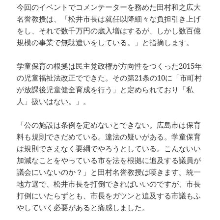
今回のイベントでコメンテーターを務めた田村和之広大
名誉教授は、「松井市長は就任以降細々な負担引き上げ
をし、それで数千万円の歳入増はするが、しかし数百億
規模の事業で無駄遣いをしている。」と指摘します。
学童保育の根拠は民主党政権が方向性をつくった2015年
の児童福祉法改正でできた。その第21条の10に「市町村
が放課後児童健全育成を行う」と定められており「私
人」扱いはない。」。
「公の施設は条例を定めないとできない。広島市は保育
料も規則でさだめている。違法の疑いがある。学童保育
は規則でさえなく要綱でやろうとしている。こんないい
加減なことをやっている市を法を根拠に追及する議員が
議会にいないのか？」と田村名誉教授は嘆きます。統一
地方選で、松井市長を打倒できればいいのですが、市長
打倒にいたらずとも、市長をガツンと追及する市議もふ
やしていく必要があると痛感しました。