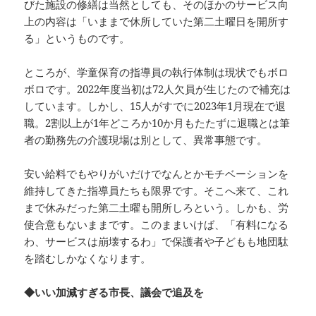
びた施設の修繕は当然としても、そのほかのサービス向
上の内容は「いままで休所していた第二土曜日を開所す
る」というものです。
ところが、学童保育の指導員の執行体制は現状でもボロ
ボロです。2022年度当初は72人欠員が生じたので補充は
しています。しかし、15人がすでに2023年1月現在で退
職。2割以上が1年どころか10か月もたたずに退職とは筆
者の勤務先の介護現場は別として、異常事態です。
安い給料でもやりがいだけでなんとかモチベーションを
維持してきた指導員たちも限界です。そこへ来て、これ
まで休みだった第二土曜も開所しろという。しかも、労
使合意もないままです。このままいけば、「有料になる
わ、サービスは崩壊するわ」で保護者や子どもも地団駄
を踏むしかなくなります。
◆いい加減すぎる市長、議会で追及を