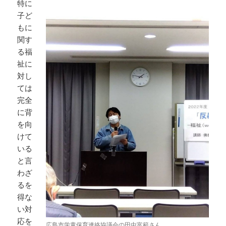
特に
子ど
もに
関す
る福
祉に
対し
ては
完全
に背
を向
けて
いる
と言
わざ
るを
得な
い対
応を
広島市学童保育連絡協議会の田中富範さん