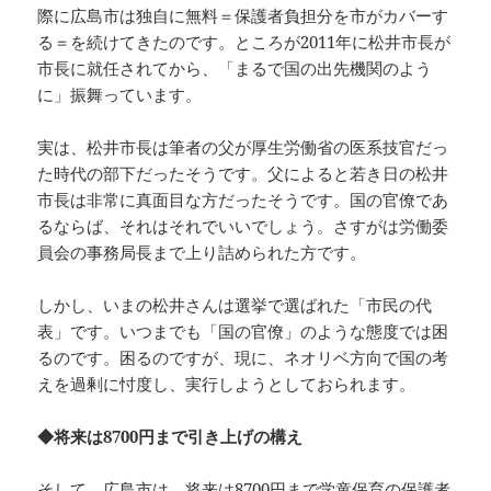
際に広島市は独自に無料＝保護者負担分を市がカバーす
る＝を続けてきたのです。ところが2011年に松井市長が
市長に就任されてから、「まるで国の出先機関のよう
に」振舞っています。
実は、松井市長は筆者の父が厚生労働省の医系技官だっ
た時代の部下だったそうです。父によると若き日の松井
市長は非常に真面目な方だったそうです。国の官僚であ
るならば、それはそれでいいでしょう。さすがは労働委
員会の事務局長まで上り詰められた方です。
しかし、いまの松井さんは選挙で選ばれた「市民の代
表」です。いつまでも「国の官僚」のような態度では困
るのです。困るのですが、現に、ネオリベ方向で国の考
えを過剰に忖度し、実行しようとしておられます。
◆将来は8700円まで引き上げの構え
そして、広島市は、将来は8700円まで学童保育の保護者