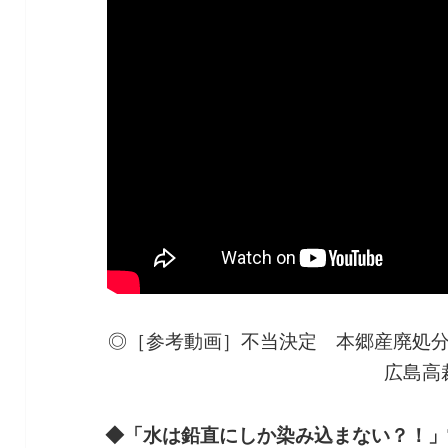
◎［参考動画］不当決定 本郷産廃処分
広島高
◆「水は鉛直にしか染み込まない？！」