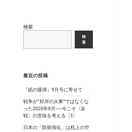
検索
検
索
最近の投稿
『紙の爆弾』9月号に寄せて
戦争が‟対岸の火事“ではなくな
った2026年8月──今こそ〈反
戦〉の意味を考える〈1〉
日本の「防衛強化」は机上の空