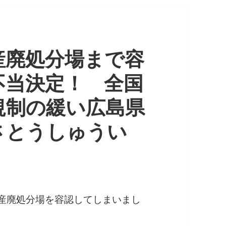
産廃処分場まで容
不当決定！ 全国
規制の緩い広島県
さとうしゅうい
の産廃処分場を容認してしまいまし