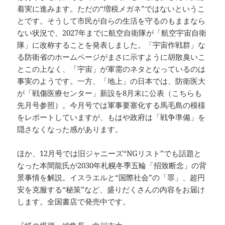
着実に進みます。ただの“増税メガネ”ではないというこ
とです。そうして市民が自らの生活を守るのもままなら
ない状況で、2027年までに航空自衛隊が「航空宇宙自衛
隊」に改称することを発表しました。「宇宙作戦群」な
る防衛省のホームページがまさに示すように胡散臭いこ
とこの上なく、「宇宙」が軍需のネタとなっているのは
事実のようです。一方、「地上」の日本では、防衛医大
が「戦傷医療センター」新設を8月末に公表（こちらも
先月号参照）。今月号では軍事要塞化する馬毛島の模様
をレポートしていますが、もはや政府は「戦争準備」を
隠さなくなった感があります。
ほか、12月号では旧ジャニーズ“NGリスト”でも話題と
なった本間龍氏が2030年札幌冬季五輪「招致断念」の背
景事情を解説。イスラエルと“国際社会”の「罪」、超円
安を克服する“秘策”など、盛りだくさんの内容をお届け
します。全国書店で発売中です。