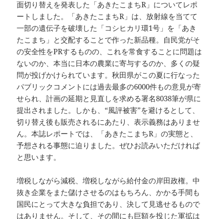
面切り替えを発表した「あきたこまちR」についてレポ
ートしました。「あきたこまちR」は、放射線を当てて
一部の遺伝子を破壊した「コシヒカリ環1号」を「あき
たこまち」と交配することで作った新品種。自民党がそ
の安全性をPRするものの、これを常食することに問題は
ないのか、本当に日本の農業に寄与するのか、多くの疑
問が投げかけられています。秋田県がこの夏に行なった
パブリックコメントには過去最多の6000件もの意見が寄
せられ、計画の延期と見直しを求める署名8038筆が県に
提出されました。しかも、“風評被害”を避けるとして、
切り替え後も販売されるにあたり、表示義務はありませ
ん。本誌レポートでは、「あきたこまちR」の実態と、
予想される事態に迫りました。ぜひお読みいただければ
と思います。
増税しながら減税、増税しながら給付金の岸田政権。中
抜き企業をまた儲けさせるのはもちろん、かかる手間も
国民にとって大きな負担であり、決して見逃せるもので
はありません。そして、その間にも巨額を投じた軍拡は