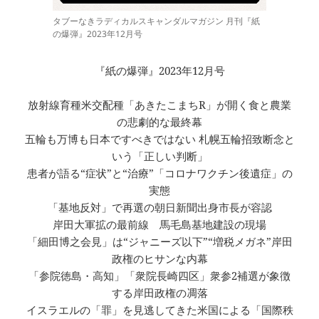
タブーなきラディカルスキャンダルマガジン 月刊『紙
の爆弾』2023年12月号
『紙の爆弾』2023年12月号
放射線育種米交配種「あきたこまちR」が開く食と農業
の悲劇的な最終幕
五輪も万博も日本ですべきではない 札幌五輪招致断念と
いう「正しい判断」
患者が語る“症状”と“治療”「コロナワクチン後遺症」の
実態
「基地反対」で再選の朝日新聞出身市長が容認
岸田大軍拡の最前線 馬毛島基地建設の現場
「細田博之会見」は“ジャニーズ以下”“増税メガネ”岸田
政権のヒサンな内幕
「参院徳島・高知」「衆院長崎四区」衆参2補選が象徴
する岸田政権の凋落
イスラエルの「罪」を見逃してきた米国による「国際秩