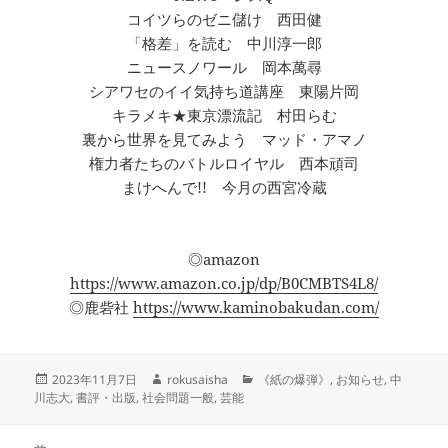
コイツらのゼニ儲け 西田健
「格差」を読む 中川淳一郎
ニュースノワール 岡本萬尋
シアワセのイイ気持ち道講座 東陽片岡
キラメキ★東京漂流記 村田らむ
裏から世界を見てみよう マッド・アマノ
権力者たちのバトルロイヤル 西本頑司
まけへんで!! 今月の西宮冷蔵
◎amazon
https://www.amazon.co.jp/dp/B0CMBTS4L8/
◎鹿砦社
https://www.kaminobakudan.com/
投
作
カ
2023年11月7日
rokusaisha
《紙の爆弾》
,
お知らせ
,
中
稿
成
テ
川志大
,
書評・出版
,
社会問題一般
,
芸能
日:
者
ゴ
リ
投