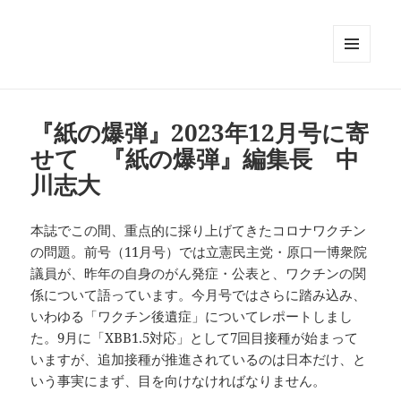
メニュ
ーとウ
ィジェ
ット
『紙の爆弾』2023年12月号に寄
せて 『紙の爆弾』編集長 中
川志大
本誌でこの間、重点的に採り上げてきたコロナワクチン
の問題。前号（11月号）では立憲民主党・原口一博衆院
議員が、昨年の自身のがん発症・公表と、ワクチンの関
係について語っています。今月号ではさらに踏み込み、
いわゆる「ワクチン後遺症」についてレポートしまし
た。9月に「XBB1.5対応」として7回目接種が始まって
いますが、追加接種が推進されているのは日本だけ、と
いう事実にまず、目を向けなければなりません。