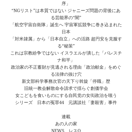
序」
“NGリスト”は本質ではない ジャニーズ問題の背後にあ
る芸能界の“闇”
「航空宇宙自衛隊」誕生へ 宇宙軍拡競争に巻き込まれた
日本
「対米隷属」から「日本自立」への活路 超円安を克服す
る“秘策”
これは宗教紛争ではない イスラエルが潰した「パレスチ
ナ和平」
政治家の不正蓄財が見逃される理由「政治献金」をめぐ
る法律の抜け穴
新文部科学事務次官の天下り斡旋「停職」歴
旧統一教会解散命令請求で揺らぐ創価学会
女こどもを食いものにする自民党の女衒政治を嗤う
シリーズ 日本の冤罪44 元講談社「妻殺害」事件
連載
あの人の家
NEWS レスQ