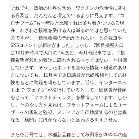
それでも、政治の世界を含め、ワクチンの危険性に関す
る言及は、だんだんと増えているように見えます。“コ
ロナブーム”も一時期と比較すれば落ち着きつつある現
在、わざわざ接種を受ける人は減るのではと思っていた
のですが、「接種会場の予約がとれない」との報道や
SNSコメントが相次ぎました。しかし、7回目接種人口
は10月末時点で人口の7％ほど。今月号記事では、「接
種希望者殺到の報道に惑わされるべきではない」と指摘
しています。そうしたネットを含めた情報・報道のあり
方についても、11月号で原口議員が元総務相としての経
験をもとに警鐘を鳴らしています。近年、インターネッ
ト上で“フェイク”が横行しているとして、総務省が音頭
をとって「ファクトチェック」を推進しています。しか
し、そのやり方を見れば、プラットフォームによるユー
ザーへの規制と監視。メディアが自己検証するのとは異
なる「検閲」にほかならないと言わざるをえません。
また今月号では、水稲新品種として秋田県が2025年の全