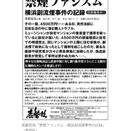
黒薮哲哉『禁煙ファシズム－横浜副流煙事件の記録』
（鹿砦社）