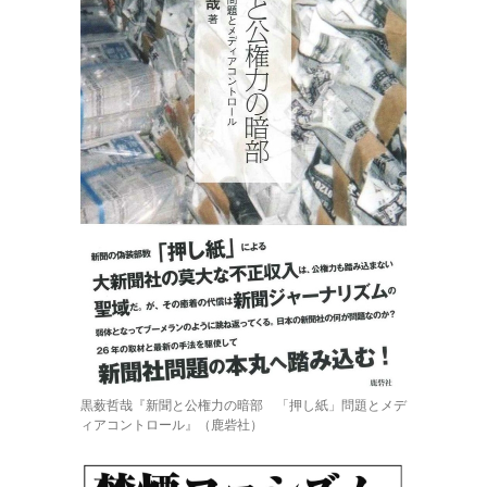
黒薮哲哉『新聞と公権力の暗部 「押し紙」問題とメデ
ィアコントロール』（鹿砦社）