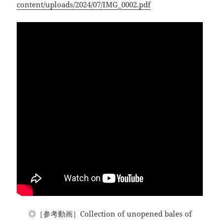
content/uploads/2024/07/IMG_0002.pdf
◎［参考動画］Collection of unopened bales of