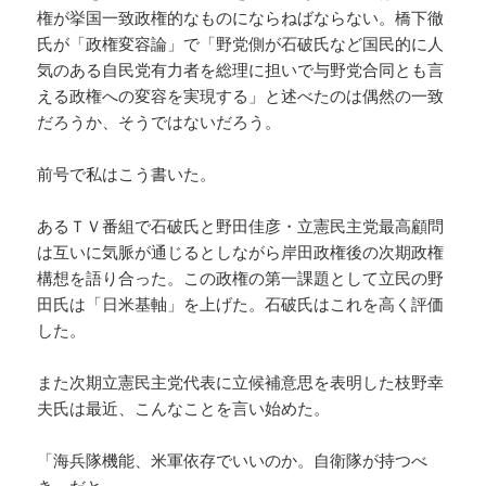
権が挙国一致政権的なものにならねばならない。橋下徹
氏が「政権変容論」で「野党側が石破氏など国民的に人
気のある自民党有力者を総理に担いで与野党合同とも言
える政権への変容を実現する」と述べたのは偶然の一致
だろうか、そうではないだろう。
前号で私はこう書いた。
あるＴＶ番組で石破氏と野田佳彦・立憲民主党最高顧問
は互いに気脈が通じるとしながら岸田政権後の次期政権
構想を語り合った。この政権の第一課題として立民の野
田氏は「日米基軸」を上げた。石破氏はこれを高く評価
した。
また次期立憲民主党代表に立候補意思を表明した枝野幸
夫氏は最近、こんなことを言い始めた。
「海兵隊機能、米軍依存でいいのか。自衛隊が持つべ