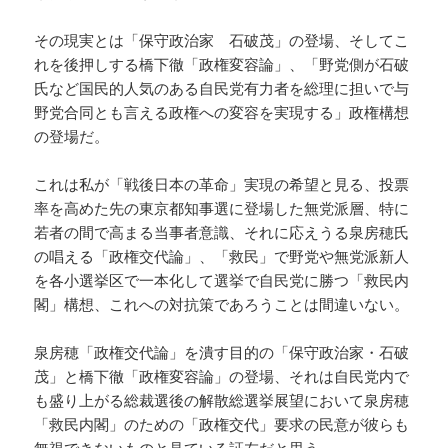
その現実とは「保守政治家 石破茂」の登場、そしてこ
れを後押しする橋下徹「政権変容論」、「野党側が石破
氏など国民的人気のある自民党有力者を総理に担いで与
野党合同とも言える政権への変容を実現する」政権構想
の登場だ。
これは私が「戦後日本の革命」実現の希望と見る、投票
率を高めた先の東京都知事選に登場した無党派層、特に
若者の間で高まる当事者意識、それに応えうる泉房穂氏
の唱える「政権交代論」、「救民」で野党や無党派新人
を各小選挙区で一本化して選挙で自民党に勝つ「救民内
閣」構想、これへの対抗策であろうことは間違いない。
泉房穂「政権交代論」を潰す目的の「保守政治家・石破
茂」と橋下徹「政権変容論」の登場、それは自民党内で
も盛り上がる総裁選後の解散総選挙展望において泉房穂
「救民内閣」のための「政権交代」要求の民意が彼らも