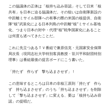
この協議体の正体は「核持ち込み容認」そして日米「核
共有」を日本に迫る協議体だ。その狙いは自衛隊新設の
中距離ミサイル部隊への有事の際の米国の核提供、自衛
隊“核”武装化による日本列島の中距離“核”ミサイル基地
化、つまり日本の対中・代理“核”戦争国家化にあること
は何度も述べてきたことだ。
これに先立つあるＴＶ番組で兼原信克・元国家安全保障
局次長（現同志社大学特別客員教授・笹川平和財団特別
理事）は番組最後の提言ボードにこう書いた。
「持たず 作らず 撃ち込まさせず」！
この意味するところは日本の非核三原則「持たず 作ら
ず 持ち込まさせず」のうち「持ち込まさせず」を削除
して「撃ち込まさせず」に変える、要は「核持ち込み容
認」の提唱だ。