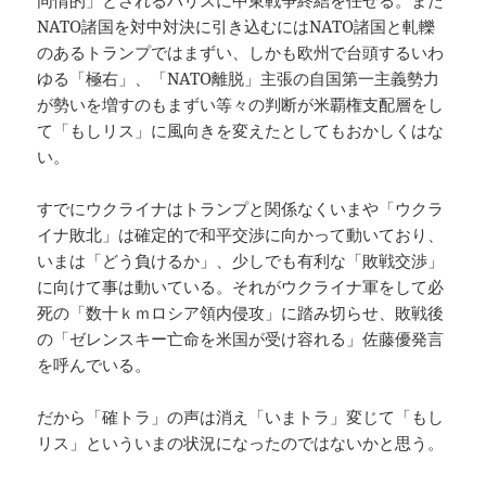
同情的」とされるハリスに中東戦争終結を任せる。また
NATO諸国を対中対決に引き込むにはNATO諸国と軋轢
のあるトランプではまずい、しかも欧州で台頭するいわ
ゆる「極右」、「NATO離脱」主張の自国第一主義勢力
が勢いを増すのもまずい等々の判断が米覇権支配層をし
て「もしリス」に風向きを変えたとしてもおかしくはな
い。
すでにウクライナはトランプと関係なくいまや「ウクラ
イナ敗北」は確定的で和平交渉に向かって動いており、
いまは「どう負けるか」、少しでも有利な「敗戦交渉」
に向けて事は動いている。それがウクライナ軍をして必
死の「数十ｋｍロシア領内侵攻」に踏み切らせ、敗戦後
の「ゼレンスキー亡命を米国が受け容れる」佐藤優発言
を呼んでいる。
だから「確トラ」の声は消え「いまトラ」変じて「もし
リス」といういまの状況になったのではないかと思う。