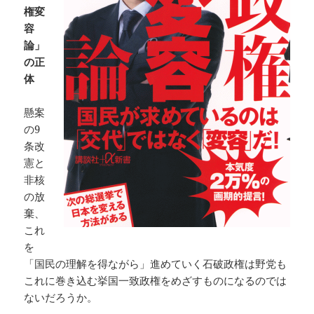
権変
容
論」
の正
体
懸案
の9
条改
憲と
非核
の放
棄、
これ
を
「国民の理解を得ながら」進めていく石破政権は野党も
これに巻き込む挙国一致政権をめざすものになるのでは
ないだろうか。