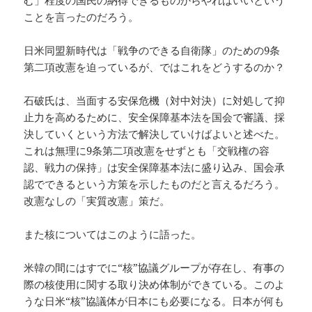
む」程度の国民の納得できるものからやればいいという
ことを言ったのだろう。
日米同盟新時代は「戦争のできる自衛隊」のための9条
第二項改憲を迫っているが、ではこれをどうするのか？
石破氏は、当面する安保危機（対中対決）に対処して抑
止力を高めるために、安全保障基本法を国会で審議、採
決していくという方法で解決していけばよいと述べた。
これは無理に9条第二項改憲をせずとも「交戦権の容
認、戦力の保持」は安全保障基本法に盛り込み、国会承
認でできるという方策を示したものだと言えるだろう。
改憲なしの「実質改憲」策だ。
また核についてはこのように語った。
米韓の間にはすでに“核”協議グループが存在し、有事の
際の核使用に関する取り決め体制ができている。このよ
うな日米“核”協議体が日本にも必要になる。日本が何も