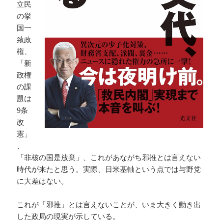
立民
の挙
国一
致政
権、
「新
政権
の課
題は
9条
改
憲」
、
「非核の国是放棄」、これがあながち邪推とは言えない
時代が来たと思う。実際、日米基軸という点では与野党
に大差はない。
これが「邪推」とは言えないことが、いま大きく動き出
した政局の現実が示している。