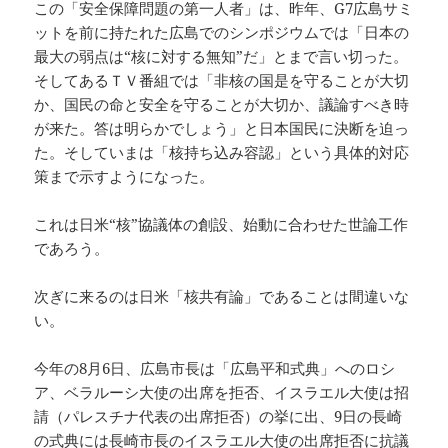
この「安全保障問題の第一人者」は、昨年、G7広島サミ
ットを前に持たれた広島でのシンポジウムでは「日本の
最大の弱点は“核に対する無知”だ」とまで言い切った。
そしてあるＴＶ番組では「非核の国是を守ることが大切
か、国民の命と安全を守ることが大切か、議論すべき時
が来た。答は明らかでしょう」と日本国民に決断を迫っ
た。そしていまは「核持ち込み容認」という具体的対応
策まで示すようになった。
これは日米“核”協議体の創設、始動に合わせた世論工作
であろう。
次ぎに来るのは日米「核共有論」であることは間違いな
い。
今年の8月6日、広島市長は「広島平和式典」へのロシ
ア、ベラルーシ大使の出席を拒否、イスラエル大使は招
請（パレスチナ代表の出席拒否）の挙に出、9日の長崎
の式典には長崎市長のイスラエル大使の出席拒否に抗議