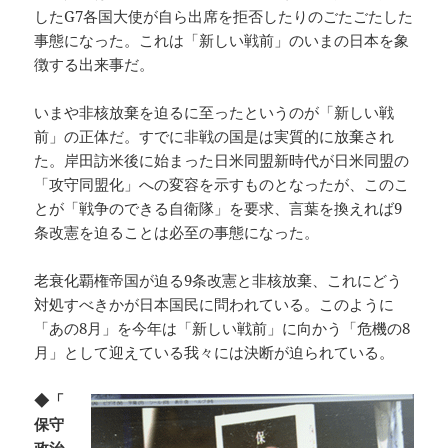
したG7各国大使が自ら出席を拒否したりのごたごたした
事態になった。これは「新しい戦前」のいまの日本を象
徴する出来事だ。
いまや非核放棄を迫るに至ったというのが「新しい戦
前」の正体だ。すでに非戦の国是は実質的に放棄され
た。岸田訪米後に始まった日米同盟新時代が日米同盟の
「攻守同盟化」への変容を示すものとなったが、このこ
とが「戦争のできる自衛隊」を要求、言葉を換えれば9
条改憲を迫ることは必至の事態になった。
老衰化覇権帝国が迫る9条改憲と非核放棄、これにどう
対処すべきかが日本国民に問われている。このように
「あの8月」を今年は「新しい戦前」に向かう「危機の8
月」として迎えている我々には決断が迫られている。
◆「
保守