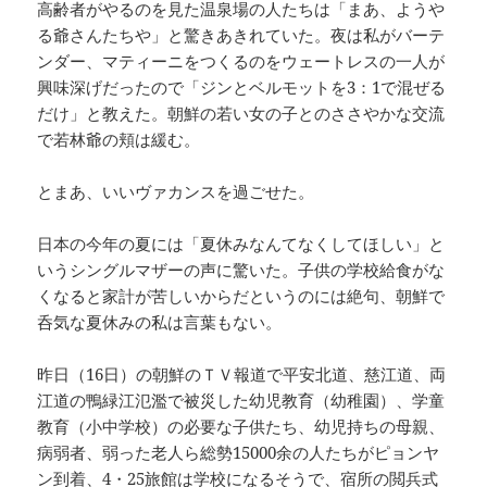
高齢者がやるのを見た温泉場の人たちは「まあ、ようや
る爺さんたちや」と驚きあきれていた。夜は私がバーテ
ンダー、マティーニをつくるのをウェートレスの一人が
興味深げだったので「ジンとベルモットを3：1で混ぜる
だけ」と教えた。朝鮮の若い女の子とのささやかな交流
で若林爺の頬は緩む。
とまあ、いいヴァカンスを過ごせた。
日本の今年の夏には「夏休みなんてなくしてほしい」と
いうシングルマザーの声に驚いた。子供の学校給食がな
くなると家計が苦しいからだというのには絶句、朝鮮で
呑気な夏休みの私は言葉もない。
昨日（16日）の朝鮮のＴＶ報道で平安北道、慈江道、両
江道の鴨緑江氾濫で被災した幼児教育（幼稚園）、学童
教育（小中学校）の必要な子供たち、幼児持ちの母親、
病弱者、弱った老人ら総勢15000余の人たちがピョンヤ
ン到着、4・25旅館は学校になるそうで、宿所の閲兵式