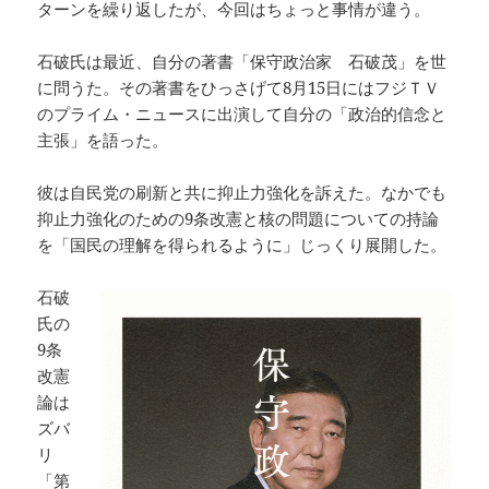
ターンを繰り返したが、今回はちょっと事情が違う。
石破氏は最近、自分の著書「保守政治家 石破茂」を世
に問うた。その著書をひっさげて8月15日にはフジＴＶ
のプライム・ニュースに出演して自分の「政治的信念と
主張」を語った。
彼は自民党の刷新と共に抑止力強化を訴えた。なかでも
抑止力強化のための9条改憲と核の問題についての持論
を「国民の理解を得られるように」じっくり展開した。
石破
氏の
9条
改憲
論は
ズバ
リ
「第