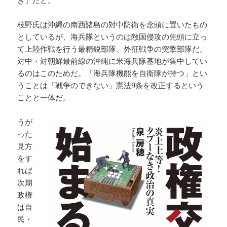
き」だと。
枝野氏は沖縄の南西諸島の対中防衛を念頭に置いたもの
としているが、海兵隊というのは敵国侵攻の先頭に立っ
て上陸作戦を行う最精鋭部隊、外征戦争の突撃部隊だ。
対中・対朝鮮最前線の沖縄に米海兵隊基地が集中してい
るのはこのためだ。「海兵隊機能を自衛隊が持つ」とい
うことは「戦争のできない」憲法9条を改正するという
ことと一体だ。
うが
った
見方
をす
れば
次期
政権
は自
民・