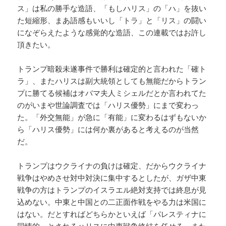
ス」は私の勝手な造語、「もしハリス」の「ハ」を抜い
た短縮形、まあ語感もいいし「トラ」と「リス」の闘い
になぞらえたような感覚的な造語、この連載ではお許し
頂きたい。
トランプ暗殺未遂事件で勝利は確定的と言われた「確ト
ラ」、またハリスは副大統領としても無能だからトラン
プに勝てる候補はオバマ夫人ミシェルだとか言われてた
のがいまや世論調査では「ハリス優勢」にまで変わっ
た。「外交無能」が急に「有能」に変わるはずもないか
ら「ハリス優勢」には何か裏があると考えるのが当然
だ。
トランプはウクライナの負けは確定、だからウクライナ
戦争はやめさせ対中対決に集中するとしたが、ガザ中東
戦争の方はトランプのイスラエル絶対支持では終息が見
込めない。中東と中国との二正面作戦をやる力は米国に
はない。だとすればどちらかといえば「パレスティナに