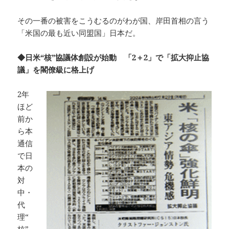
その一番の被害をこうむるのがわが国、岸田首相の言う
「米国の最も近い同盟国」日本だ。
◆日米“核”協議体創設が始動 「2＋2」で「拡大抑止協
議」を閣僚級に格上げ
2年
ほど
前か
ら本
通信
で日
本の
対
中・
代
理“