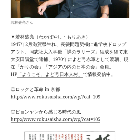
若林盛亮さん
▼若林盛亮（わかばやし・もりあき）
1947年2月滋賀県生れ、長髪問題契機に進学校ドロップ
アウト、同志社大入学後「裸のラリーズ」結成を経て東
大安田講堂で逮捕、1970年によど号赤軍として渡朝、現
在「かりの会」「アジアの内の日本の会」会員。
HP
「ようこそ、よど号日本人村」
で情報発信中。
◎ロックと革命 in 京都
http://www.rokusaisha.com/wp/?cat=109
◎ピョンヤンから感じる時代の風
http://www.rokusaisha.com/wp/?cat=105