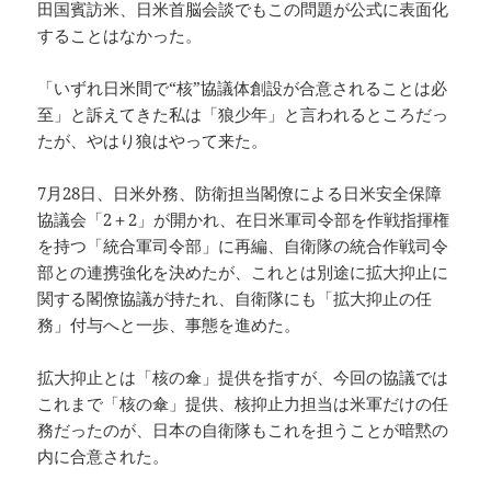
田国賓訪米、日米首脳会談でもこの問題が公式に表面化
することはなかった。
「いずれ日米間で“核”協議体創設が合意されることは必
至」と訴えてきた私は「狼少年」と言われるところだっ
たが、やはり狼はやって来た。
7月28日、日米外務、防衛担当閣僚による日米安全保障
協議会「2＋2」が開かれ、在日米軍司令部を作戦指揮権
を持つ「統合軍司令部」に再編、自衛隊の統合作戦司令
部との連携強化を決めたが、これとは別途に拡大抑止に
関する閣僚協議が持たれ、自衛隊にも「拡大抑止の任
務」付与へと一歩、事態を進めた。
拡大抑止とは「核の傘」提供を指すが、今回の協議では
これまで「核の傘」提供、核抑止力担当は米軍だけの任
務だったのが、日本の自衛隊もこれを担うことが暗黙の
内に合意された。