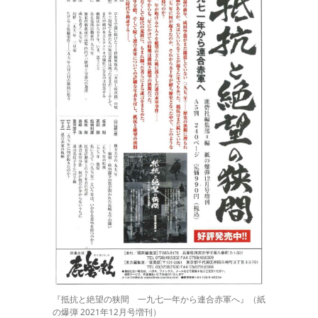
『抵抗と絶望の狭間 一九七一年から連合赤軍へ』（紙
の爆弾 2021年12月号増刊）