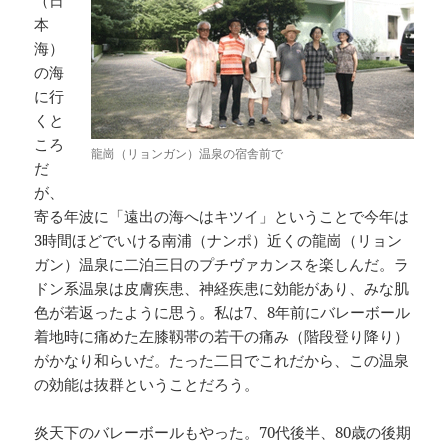
（日
本
海）
の海
に行
くと
ころ
龍崗（リョンガン）温泉の宿舎前で
だ
が、
寄る年波に「遠出の海へはキツイ」ということで今年は
3時間ほどでいける南浦（ナンポ）近くの龍崗（リョン
ガン）温泉に二泊三日のプチヴァカンスを楽しんだ。ラ
ドン系温泉は皮膚疾患、神経疾患に効能があり、みな肌
色が若返ったように思う。私は7、8年前にバレーボール
着地時に痛めた左膝靱帯の若干の痛み（階段登り降り）
がかなり和らいだ。たった二日でこれだから、この温泉
の効能は抜群ということだろう。
炎天下のバレーボールもやった。70代後半、80歳の後期