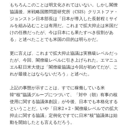
もちろんこのことは明文化されてはいない。しかし閣僚
協議後、米戦略国際問題研究所（CSIS）クリストファ・
ジョンストン日本部長は「日本が導入した長射程ミサイ
ルを組み込むことは有用だ。これまで拡大抑止は米国だ
けの任務だったが、今は日本にも果たすべき役割があ
る」と述べたことでも米国の目的は明らかだ。
更に言えば、これまで拡大抑止協議は実務級レベルだっ
たが、今回、閣僚級レベルに引き上げられた。エマニュ
エル駐日米大使は「閣僚級協議は今回が初めてだが、こ
れが最後とはならないだろう」と述べた。
上記の事態が示すことは、すでに稼働している米
韓“核”協議グループにつづいて、「対中（朝）有事の核
使用に関する協議体創設」が今後、日本でも本格化する
ということだ。いや「日米2＋2・閣僚級レベルでの拡大
抑止に関する協議」定例化ですでに日米“核”協議体は始
動を開始したとも言えるだろう。