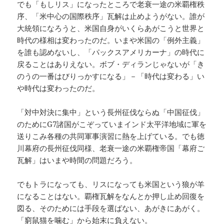
でも「もしリス」になったところで老衰一途の米覇権秩
序、「米中心の国際秩序」瓦解は止めようがない。誰が
大統領になろうと、米国自身がいくらあがこうと世界と
時代の様相は変わったのだ。いまや米国の「例外主義」
を誰も認めないし、「パックスアメリカーナ」の時代に
戻ることはありえない。ボブ・ディランじゃないが「き
のうの一番はびりっかすになる」－「時代は変わる」い
や時代は変わったのだ。
「対中対決に集中」という長州征伐ならぬ「中国征伐」
のためにG7諸国がこぞっていまインド太平洋地域に軍を
送りこみ各種の共同軍事演習に熱を上げている。でも徳
川幕府の長州征伐同様、老衰一途の米覇権帝国「幕府ご
瓦解」はいまや時間の問題だろう。
でもトラになっても、リスになっても米国という狼が羊
になることはない。覇権瓦解をなんとか押し止め回復を
図る、そのためには手段を選ばない、あがきにあがく。
「窮鼠猫を噛む」から始末に負えない。