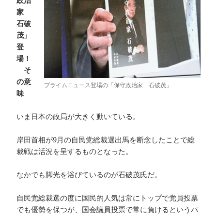
政治
家
石破
茂」
登
場！
そ
の意
プライムニュース登場の「保守政治家 石破茂」
味
いま日本の政局が大きく動いている。
岸田首相が9月の自民党総裁選出馬を断念したことで総
裁戦は活況を呈するものとなった。
なかでも脚光を浴びているのが石破茂氏だ。
自民党総裁選の度に国民的人気は常にトップで党員投票
でも優勢を保つが、国会議員投票で常に負けるというパ