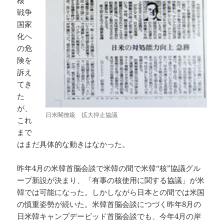
核”
戦争
国家
化へ
の危
険を
訴え
てき
た
が、
日米閣僚級 拡大抑止協議
これ
まで
はまだ具体的な動きはなかった。
昨年4月の米韓首脳会談で米韓の間で米韓“核”協議グル
ープ新設が決まり、「有事の核使用に関する協議」が米
韓では可能になった。しかしながら日本との間では米国
の慎重姿勢が続いた。米韓首脳会談につづく昨年8月の
日米韓キャンプデービッド首脳会談でも、今年4月の岸