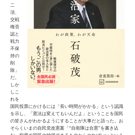
二
項、
交戦
権否
認と
戦力
不保
持の
削
除」
だ。
しか
しこ
れを
国民投票にかけるには「長い時間がかかる」という認識
を示し、「憲法は変えてもいんだよ」ということを国民
の皆さんがわかるようにすることが大事だと語った。お
そらくいまの自民党改憲案「“自衛隊は合憲”を書き込