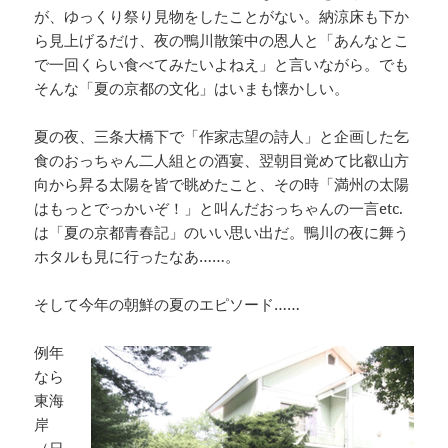
が、ゆっくり祭り見物をしたことがない。納涼床も下か
ら見上げるだけ、夜の鴨川散策中の恩人と「あんなとこ
で一回くらい食べてみたいよねえ」と言いながら。でも
そんな「夏の京都の文化」はいまも懐かしい。
夏の夜、三条大橋下で「作家志望の詩人」と企画した乞
食のおっちゃん二人組との酒宴、翌朝目覚めて比叡山方
向から昇る太陽を皆で眺めたこと、その時「満州の太陽
はもっとでっかいぞ！」と叫んだおっちゃんの一言etc.
は「夏の京都青春記」のいい思い出だ。鴨川の夜に舞う
ホタルも見に行ったなあ……。
そして今年の朝鮮の夏のエピソード……
例年
なら
東海
岸