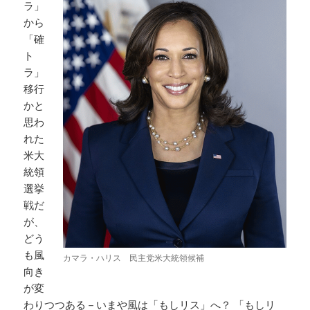
ラ」
から
「確
ト
ラ」
移行
かと
思わ
れた
米大
統領
選挙
戦だ
が、
どう
も風
カマラ・ハリス 民主党米大統領候補
向き
が変
わりつつある－いまや風は「もしリス」へ？ 「もしリ