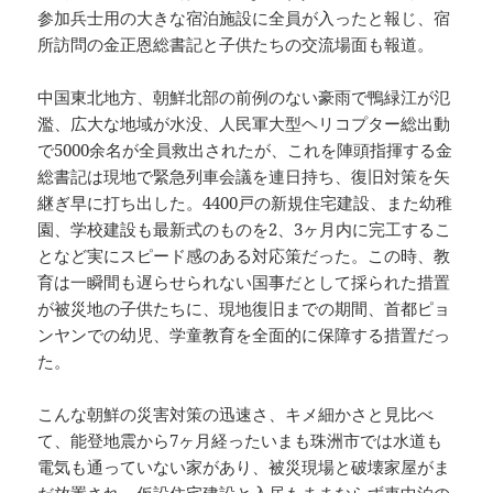
参加兵士用の大きな宿泊施設に全員が入ったと報じ、宿
所訪問の金正恩総書記と子供たちの交流場面も報道。
中国東北地方、朝鮮北部の前例のない豪雨で鴨緑江が氾
濫、広大な地域が水没、人民軍大型ヘリコプター総出動
で5000余名が全員救出されたが、これを陣頭指揮する金
総書記は現地で緊急列車会議を連日持ち、復旧対策を矢
継ぎ早に打ち出した。4400戸の新規住宅建設、また幼稚
園、学校建設も最新式のものを2、3ヶ月内に完工するこ
となど実にスピード感のある対応策だった。この時、教
育は一瞬間も遅らせられない国事だとして採られた措置
が被災地の子供たちに、現地復旧までの期間、首都ピョ
ンヤンでの幼児、学童教育を全面的に保障する措置だっ
た。
こんな朝鮮の災害対策の迅速さ、キメ細かさと見比べ
て、能登地震から7ヶ月経ったいまも珠洲市では水道も
電気も通っていない家があり、被災現場と破壊家屋がま