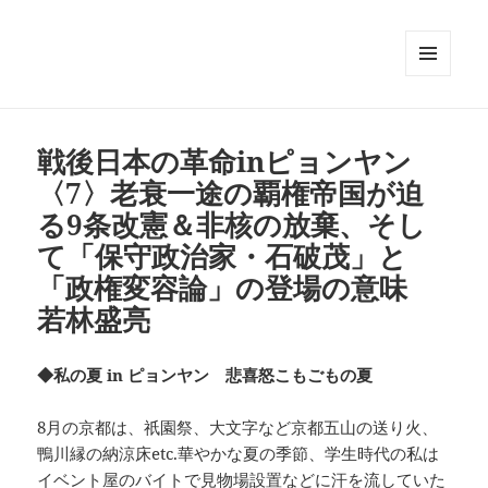
メニュ
ーとウ
ィジェ
ット
戦後日本の革命inピョンヤン
〈7〉老衰一途の覇権帝国が迫
る9条改憲＆非核の放棄、そし
て「保守政治家・石破茂」と
「政権変容論」の登場の意味
若林盛亮
◆私の夏 in ピョンヤン 悲喜怒こもごもの夏
8月の京都は、祇園祭、大文字など京都五山の送り火、
鴨川縁の納涼床etc.華やかな夏の季節、学生時代の私は
イベント屋のバイトで見物場設置などに汗を流していた