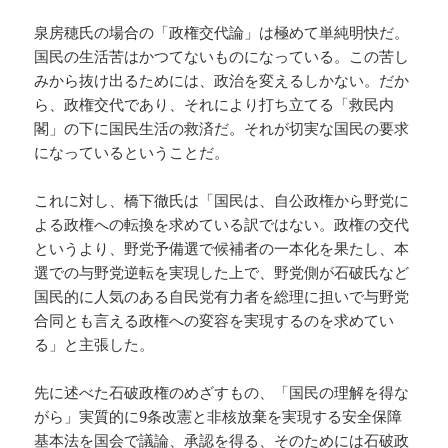
泉房穂氏の場合の「政権交代論」は極めて単純明快だ。
国民の生活苦はかつてないものになっている。この苦し
みから抜け出るためには、政治を変えるしかない。だか
ら、政権交代であり、それにより打ち立てる「救民内
閣」の下に国民生活の救済だ。それが切実な国民の要求
になっているということだ。
これに対し、橋下徹氏は「国民は、自公政権から野党に
よる政権への転換を求めている訳ではない。政権の交代
というより、野党予備選で候補者の一本化を果たし、本
選での与野党逆転を実現した上で、野党側が石破氏など
国民的に人気のある自民党有力者を総理に担いで与野党
合同とも言える政権への変容を実現するのを求めてい
る」と主張した。
先に述べた石破政権のめざすもの、「国民の理解を得な
がら」実質的に9条改憲と非核放棄を実現する安全保障
基本法を国会で議論、承認を得る、そのためには石破政