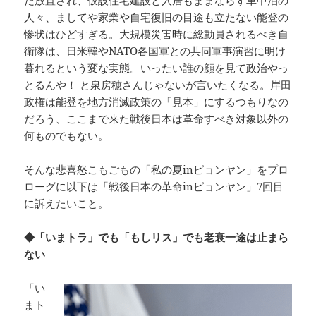
だ放置され、仮設住宅建設と入居もままならず車中泊の
人々、ましてや家業や自宅復旧の目途も立たない能登の
惨状はひどすぎる。大規模災害時に総動員されるべき自
衛隊は、日米韓やNATO各国軍との共同軍事演習に明け
暮れるという変な実態。いったい誰の顔を見て政治やっ
とるんや！ と泉房穂さんじゃないが言いたくなる。岸田
政権は能登を地方消滅政策の「見本」にするつもりなの
だろう、ここまで来た戦後日本は革命すべき対象以外の
何ものでもない。
そんな悲喜怒こもごもの「私の夏inピョンヤン」をプロ
ローグに以下は「戦後日本の革命inピョンヤン」7回目
に訴えたいこと。
◆「いまトラ」でも「もしリス」でも老衰一途は止まら
ない
「い
まト