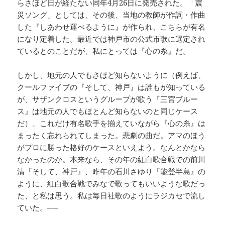
らさほど日が経たない同年4月26日に発売された。「震
災ソング」としては、その後、当地の教師が作詞・作曲
した『しあわせ運べるように』が作られ、こちらが有名
になり定着した。最近では神戸市の公式市歌に選定され
ているとのことだが、私にとっては『心の糸』だ。
しかし、地元の人でもさほど知らないように（例えば、
クールファイブの『そして、神戸』は誰もが知っている
が、サザンクロスというグループが歌う『三宮ブルー
ス』は地元の人でもほとんど知らないのと同じケース
だ）、これだけ有名歌手を揃えていながら『心の糸』は
まったく忘れられてしまった。悲劇の曲だ。アマのほう
がプロに勝った格好のケースといえよう。なんとかなら
なかったのか。本来なら、その年の紅白歌合戦での前川
清『そして、神戸』、昨年の石川さゆり『能登半島』の
ように、紅白歌合戦でみなで歌ってもいいような歌だっ
た、と私は思う。私は毎日社歌のようにラジカセで流し
ていた。──