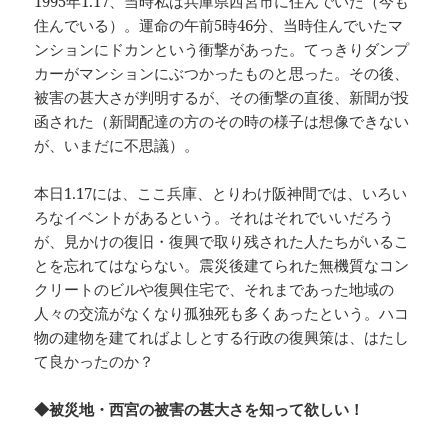
1995年1.17、当時私は兵庫県西宮市に住んでいた（今も
住んでいる）。運命の午前5時46分、当時住んでいたマ
ンションにドカンという衝撃があった。てっきりダンプ
カーがマンションにぶつかったものと思った。その後、
被害の甚大さが判明するが、その衝撃の直後、新聞が投
函された（新聞配達の方のその時の様子は想像できない
が、いまだに不思議）。
本日1.17には、ここ兵庫、とりわけ阪神間では、いろい
ろなイベントがあるという。それはそれでいいだろう
が、見かけの復旧・復興で取り残された人たちがいるこ
とを忘れてはならない。震災後建てられた無機質なコン
クリートのビルや復興住宅で、それまであった地域の
人々の交流がなくなり孤独死も多くあったという。ハコ
物の建物を建てればよしとする行政の復興策は、はたし
て良かったのか？
◆被災地・西宮の被害の甚大さを知って欲しい！