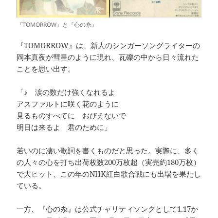
『TOMORROW』と『心の糸』
『TOMORROW』は、新人のシンガーソングライターの
岡本真夜が彗星のように現れ、瓦礫の中から日々流れた
ことを思い出す。
「♪ 涙の数だけ強くなれるよ
アスファルトに咲く花のように
見るものすべてに おびえないで
明日は来るよ 君のために」
若いのに凄い歌詞を書くものだと思った。実際に、多く
の人々の心を打ち出荷枚数200万枚超（実売約180万枚）
で大ヒット、この年のNHK紅白歌合戦にも出場を果たし
ている。
一方、『心の糸』は公式チャリティソングとして1.17か