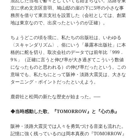
混乱した当地で鬱々としていても始まらない。活路を東
京に求め文京区音羽、鳩山邸の崖の下に5坪の小さな事
務所を借りて東京支社を設置した（会社としては、創業
地は東京なので、出戻ったというのが正確）。
ちょうどこの頃を境に、私たちの出版社は、いわゆる
〈スキャンダリズム〉、俗にいう「暴露本出版社」に本
格的に舵を切り、取次会社のデータでは前年比「999．
9％」（正確に言うと伸び率が大き過ぎてこういう数値
になったものと思われる）の伸び率だったという。この
意味でも、私たちにとって阪神・淡路大震災は、大きな
ターニング・ポイントだったといえよう。
鹿砦社と松岡の新たな歴史が始まった。──
◆当時感動した歌、『TOMORROW』と『心の糸』
阪神・淡路大震災では人々を勇気づける音楽も流れた。
記憶に強く残っているのは岡本真夜の『TOMORROW』