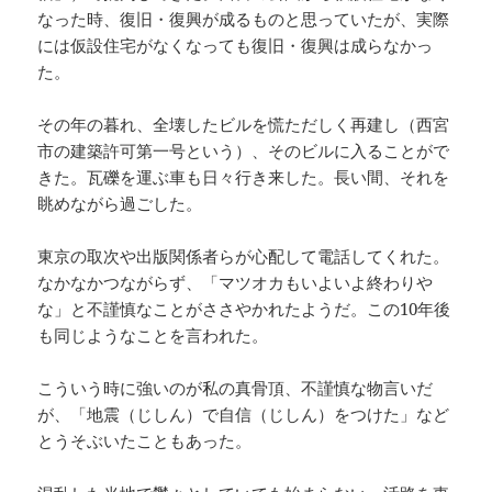
なった時、復旧・復興が成るものと思っていたが、実際
には仮設住宅がなくなっても復旧・復興は成らなかっ
た。
その年の暮れ、全壊したビルを慌ただしく再建し（西宮
市の建築許可第一号という）、そのビルに入ることがで
きた。瓦礫を運ぶ車も日々行き来した。長い間、それを
眺めながら過ごした。
東京の取次や出版関係者らが心配して電話してくれた。
なかなかつながらず、「マツオカもいよいよ終わりや
な」と不謹慎なことがささやかれたようだ。この10年後
も同じようなことを言われた。
こういう時に強いのが私の真骨頂、不謹慎な物言いだ
が、「地震（じしん）で自信（じしん）をつけた」など
とうそぶいたこともあった。