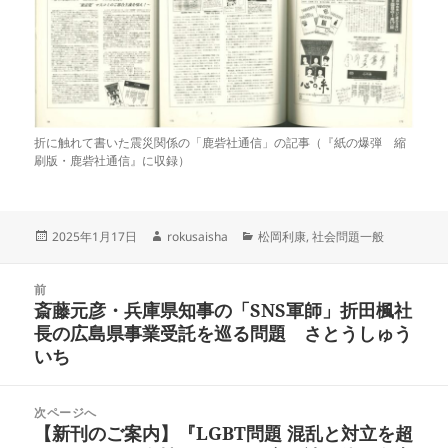
折に触れて書いた震災関係の「鹿砦社通信」の記事（『紙の爆弾 縮
刷版・鹿砦社通信』に収録）
投
作
カ
2025年1月17日
rokusaisha
松岡利康
,
社会問題一般
稿
成
テ
日:
者
ゴ
投
リ
前
稿
斎藤元彦・兵庫県知事の「SNS軍師」折田楓社
ー
前
ナ
長の広島県事業受託を巡る問題 さとうしゅう
の
ビ
いち
投
ゲ
稿:
ー
次ページへ
シ
【新刊のご案内】『LGBT問題 混乱と対立を超
次
ョ