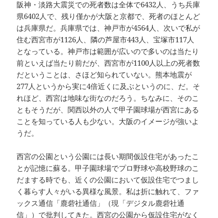
阪神・淡路大震災での死者数は全体で6432人、うち兵庫
県6402人で、残り僅かが大阪と京都で、死者のほとんど
は兵庫県だ。兵庫県では、神戸市が4564人、次いで私が
住む西宮市が1126人、隣の芦屋市443人、宝塚市117人
となっている。神戸市は範囲が広いので多いのは当たり
前といえば当たり前だが、西宮市が1100人以上の死者数
だということは、さほど知られていない。熊本地震が
277人というから実に4倍近くに及ぶというのに、だ。そ
れほど、西宮は地味な街なのだろう。ちなみに、そのこ
ともそうだが、関西以外の人で甲子園球場が西宮にある
ことを知っている人も少ない。大阪のイメージが強いよ
うだ。
西宮の公園という公園には長い期間仮設住宅があったこ
とが記憶に蘇る。甲子園球場でプロ野球や高校野球のこ
だまする時でも、近くの公園において仮設住宅でつまし
く暮らす人々がいる異様な風景。私は折に触れて、ファ
ックス通信「鹿砦社通信」（現「デジタル鹿砦社通
信」）で批判してきた。西宮の公園から仮設住宅がなく