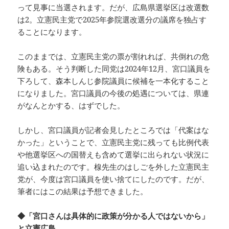
って見事に当選されます。だが、広島県選挙区は改選数
は2。立憲民主党で2025年参院選改選分の議席を独占す
ることになります。
このままでは、立憲民主党の票が割れれば、共倒れの危
険もある。そう判断した同党は2024年12月、宮口議員を
下ろして、森本しんじ参院議員に候補を一本化すること
になりました。宮口議員の今後の処遇については、県連
がなんとかする、はずでした。
しかし、宮口議員が記者会見したところでは「代案はな
かった」ということで、立憲民主党に残っても比例代表
や他選挙区への国替えも含めて選挙に出られない状況に
追い込まれたのです。楾先生のはしごを外した立憲民主
党が、今度は宮口議員を使い捨てにしたのです。だが、
筆者にはこの結果は予想できました。
◆「宮口さんは具体的に政策が分かる人ではないから」
と立憲広島