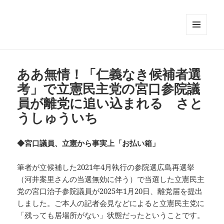
メニュ
ーとウ
ィジェ
ット
ああ無情！「仁義なき候補者選
考」で立憲民主党の宮口参院議
員が離党に追い込まれる さと
うしゅういち
◆宮口議員、立憲から事実上「お払い箱」
筆者が立候補した2021年4月執行の参院選広島再選挙
（河井案里さんの当選無効に伴う）で当選した立憲民主
党の宮口治子参院議員が2025年1月20日、離党届を提出
しました。ご本人の記者会見などによると立憲民主党に
「残っても居場所がない」状態だったということです。