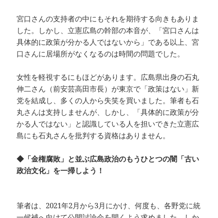
宮口さんの支持者の中にもそれを期待する向きもありま
した。しかし、立憲広島の幹部の本音が、「宮口さんは
具体的に政策が分かる人ではないから」である以上、宮
口さんに居場所がなくなるのは時間の問題でした。
女性を軽視するにもほどがあります。広島県出身の石丸
伸二さん（前安芸高田市長）が東京で「政策はない」新
党を結成し、多くの人から失笑を買いました。筆者も石
丸さんは支持しませんが、しかし、「具体的に政策が分
かる人ではない」と認識している人を担いできた立憲広
島にも石丸さんを批判する資格はありません。
◆「金権腐敗」と並ぶ広島政治のもうひとつの闇「古い
政治文化」を一掃しよう！
筆者は、2021年2月から3月にかけ、何度も、各野党に統
一候補へ向けて公開討論会を開くよう求めました。しか