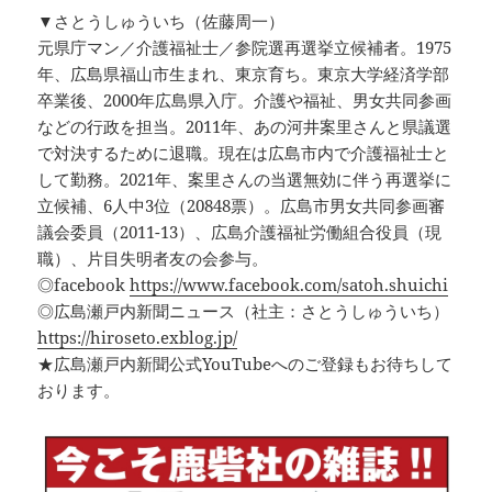
▼さとうしゅういち（佐藤周一）
元県庁マン／介護福祉士／参院選再選挙立候補者。1975
年、広島県福山市生まれ、東京育ち。東京大学経済学部
卒業後、2000年広島県入庁。介護や福祉、男女共同参画
などの行政を担当。2011年、あの河井案里さんと県議選
で対決するために退職。現在は広島市内で介護福祉士と
して勤務。2021年、案里さんの当選無効に伴う再選挙に
立候補、6人中3位（20848票）。広島市男女共同参画審
議会委員（2011-13）、広島介護福祉労働組合役員（現
職）、片目失明者友の会参与。
◎facebook
https://www.facebook.com/satoh.shuichi
◎広島瀬戸内新聞ニュース（社主：さとうしゅういち）
https://hiroseto.exblog.jp/
★広島瀬戸内新聞公式YouTubeへのご登録もお待ちして
おります。