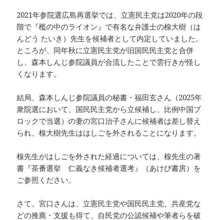
2021年参院選広島再選挙では、立憲民主党は2020年の段
階で『檻の中のライオン』で有名な弁護士の楾大樹（は
んどう たいき）先生を候補者として内定していました。
ところが、同年秋に立憲民主党が旧国民民主党と合併
し、森本しんじ参院議員が合流したことで雲行きが怪し
くなります。
結局、森本しんじ参院議員の秘書・福田玄さん（2025年
衆院選において、国民民主党から立候補し、比例中国ブ
ロックで当選）の妻の宮口治子さんに候補者は差し替え
られ、楾大樹先生ははしごを外されることになります。
楾先生がはしごを外された経過については、楾先生の著
書『茶番選挙 仁義なき候補者選考』（あけび書房）を
ご参照ください。
さて、宮口さんは、立憲民主党や国民民主党、共産党な
どの推薦・支援も得て、自民党の公認候補や筆者らを破