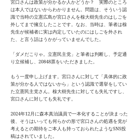
宮口さんは政策が分かるか人かどうか？ 実際のところ
は本人ではないからわかりません。問題は、そういう認
識で当時の立憲広島が宮口さんを楾大樹先生のはしごを
外してまで擁立したことです。なお、当時は、筆者は楾
先生が候補者に実は内定していたのにはしごを外され
た、と言う話はうかがっていませんでした。
「ダメだこりゃ。立憲民主党」と筆者は判断し、予定通
り立候補し、20848票をいただきました。
もう一度申し上げます。宮口さんに対して「具体的に政
策が分かる人ではないから」という認識で選挙をしてい
た立憲民主党さん。楾大樹先生に対しても失礼ですし、
宮口さんに対しても失礼です。
2024年12月に森本真治議員で一本化することが決まった
後、そうはいっても何らかの形で宮口さんの処遇を党が
考えるとの期待をご本人も持っておられたようなSNS投
稿はされていました。