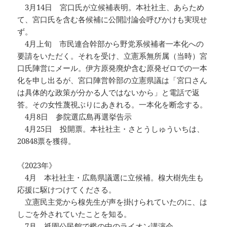
3月14日 宮口氏が立候補表明。本社社主、あらため
て、宮口氏を含む各候補に公開討論会呼びかけも実現せ
ず。
4月上旬 市民連合幹部から野党系候補者一本化への
要請をいただく。それを受け、立憲系無所属（当時）宮
口氏陣営にメール。伊方原発廃炉含む原発ゼロでの一本
化を申し出るが、宮口陣営幹部の立憲県議は「宮口さん
は具体的な政策が分かる人ではないから」と電話で返
答。その女性蔑視ぶりにあきれる。一本化を断念する。
4月8日 参院選広島再選挙告示
4月25日 投開票。本社社主・さとうしゅういちは、
20848票を獲得。
《2023年》
4月 本社社主・広島県議選に立候補。楾大樹先生も
応援に駆けつけてくださる。
立憲民主党から楾先生が声を掛けられていたのに、は
しごを外されていたことを知る。
7月 祇園公民館で檻の中のライオン講演会