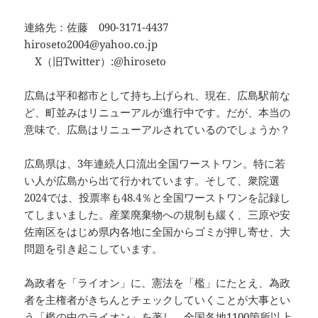
連絡先：佐藤 090-3171-4437
hiroseto2004@yahoo.co.jp
X（旧Twitter）:@hiroseto
広島は平和都市として持ち上げられ、現在、広島駅前な
ど、町並みはリニューアルが進行中です。だが、本当の
意味で、広島はリニューアルされているのでしょうか？
広島県は、3年連続人口流出全国ワーストワン。特に若
い人が広島から出て行かれています。そして、衆院選
2024では、投票率も48.4％と全国ワーストワンを記録し
てしまいました。産業廃棄物への規制も緩く、三原や安
佐南区をはじめ県内各地に全国からゴミが押し寄せ、大
問題を引き起こしています。
為政者を「ライオン」に、憲法を「檻」にたとえ、為政
者を主権者がきちんとチェックしていくことが大事とい
う「檻の中のライオン」を著し、全国各地1100箇所以上