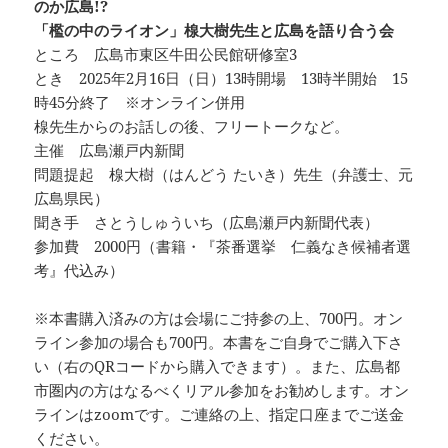
のか広島!?
「檻の中のライオン」楾大樹先生と広島を語り合う会
ところ 広島市東区牛田公民館研修室3
とき 2025年2月16日（日）13時開場 13時半開始 15
時45分終了 ※オンライン併用
楾先生からのお話しの後、フリートークなど。
主催 広島瀬戸内新聞
問題提起 楾大樹（はんどう たいき）先生（弁護士、元
広島県民）
聞き手 さとうしゅういち（広島瀬戸内新聞代表）
参加費 2000円（書籍・『茶番選挙 仁義なき候補者選
考』代込み）
※本書購入済みの方は会場にご持参の上、700円。オン
ライン参加の場合も700円。本書をご自身でご購入下さ
い（右のQRコードから購入できます）。また、広島都
市圏内の方はなるべくリアル参加をお勧めします。オン
ラインはzoomです。ご連絡の上、指定口座までご送金
ください。