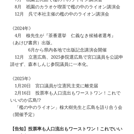
8月 祇園のカラオケ喫茶で檻の中のライオン講演会
12月 呉で本社主催の檻の中のライオン講演会
《2024年》
4月 楾先生が『茶番選挙 仁義なき候補者選考』
（あけび書房）出版。
6月から県内各地で出版記念講演会開催
12月 立憲広島、2025参院選広島で宮口議員を公認申
請せず、森本しんじ参院議員に一本化。
《2025年》
1月20日 宮口議員が立憲民主党に離党届
2月16日 投票率も人口流出もワーストワン！これで
いいのか広島!?
「檻の中のライオン」楾大樹先生と広島を語り合う会
（開催予定）
【告知】投票率も人口流出もワーストワン！これでいい