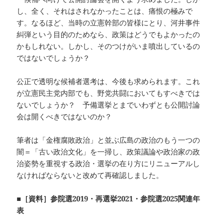
し、全く、それはされなかったことは、痛恨の極みで
す。なるほど、当時の立憲幹部の皆様にとり、河井事件
糾弾という目的のためなら、政策はどうでもよかったの
かもしれない。しかし、そのつけがいま噴出しているの
ではないでしょうか？
公正で透明な候補者選考は、今後も求められます。これ
が立憲民主党内部でも、野党共闘においてもすべきでは
ないでしょうか？ 予備選挙とまでいわずとも公開討論
会は開くべきではないのか？
筆者は「金権腐敗政治」と並ぶ広島の政治のもう一つの
闇＝「古い政治文化」を一掃し、政策議論や政治家の政
治姿勢を重視する政治・選挙の在り方にリニューアルし
なければならないと改めて再確認しました。
■［資料］参院選2019・再選挙2021・参院選2025関連年
表