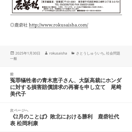
◎鹿砦社
http://www.rokusaisha.com/
投
作
カ
2025年1月30日
rokusaisha
さとうしゅういち
,
社会問題
稿
成
テ
一般
日:
者
ゴ
リ
投
ー
前
稿
冤罪犠牲者の青木恵子さん、大阪高裁にホンダ
前
ナ
に対する損害賠償請求の再審を申し立て 尾﨑
の
ビ
美代子
投
ゲ
稿:
ー
次ページへ
シ
《2月のことば》敗北における勝利 鹿砦社代
次
ョ
表 松岡利康
の
ン
投