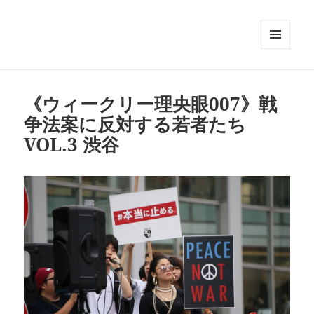
メニュ
ーとウ
ィジェ
ット
《ウィークリー理央眼007》戦
争法案に反対する若者たち
VOL.3 渋谷