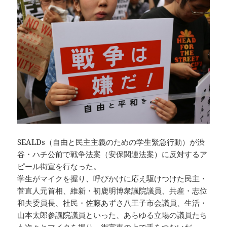
SEALDs（自由と民主主義のための学生緊急行動）が渋
谷・ハチ公前で戦争法案（安保関連法案）に反対するア
ピール街宣を行なった。
学生がマイクを握り、呼びかけに応え駆けつけた民主・
菅直人元首相、維新・初鹿明博衆議院議員、共産・志位
和夫委員長、社民・佐藤あずさ八王子市会議員、生活・
山本太郎参議院議員といった、あらゆる立場の議員たち