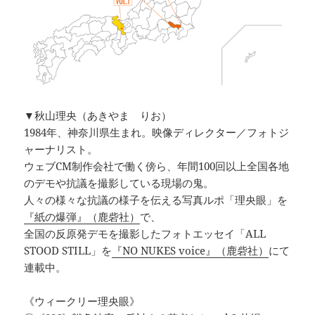
▼秋山理央（あきやま りお）
1984年、神奈川県生まれ。映像ディレクター／フォトジ
ャーナリスト。
ウェブCM制作会社で働く傍ら、年間100回以上全国各地
のデモや抗議を撮影している現場の鬼。
人々の様々な抗議の様子を伝える写真ルポ「理央眼」を
『紙の爆弾』（鹿砦社）
で、
全国の反原発デモを撮影したフォトエッセイ「ALL
STOOD STILL」を
『NO NUKES voice』（鹿砦社）
にて
連載中。
《ウィークリー理央眼》