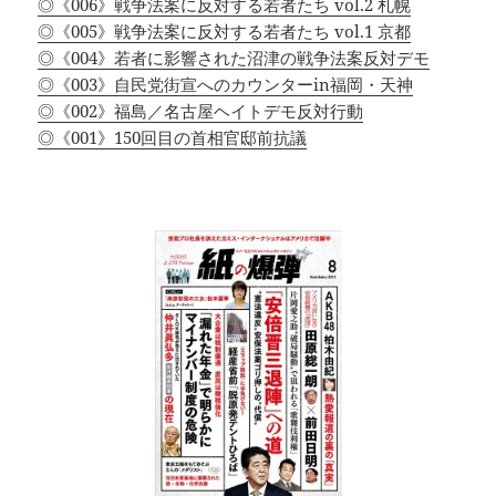
◎《006》戦争法案に反対する若者たち vol.2 札幌
◎《005》戦争法案に反対する若者たち vol.1 京都
◎《004》若者に影響された沼津の戦争法案反対デモ
◎《003》自民党街宣へのカウンターin福岡・天神
◎《002》福島／名古屋ヘイトデモ反対行動
◎《001》150回目の首相官邸前抗議