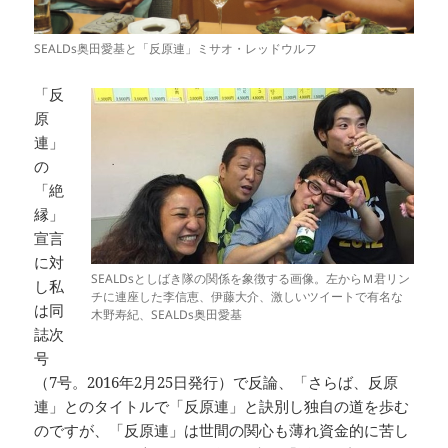
SEALDs奥田愛基と「反原連」ミサオ・レッドウルフ
「反
原
連」
の
「絶
縁」
宣言
に対
SEALDsとしばき隊の関係を象徴する画像。左からＭ君リン
し私
チに連座した李信恵、伊藤大介、激しいツイートで有名な
は同
木野寿紀、SEALDs奥田愛基
誌次
号
（7号。2016年2月25日発行）で反論、「さらば、反原
連」とのタイトルで「反原連」と訣別し独自の道を歩む
のですが、「反原連」は世間の関心も薄れ資金的に苦し