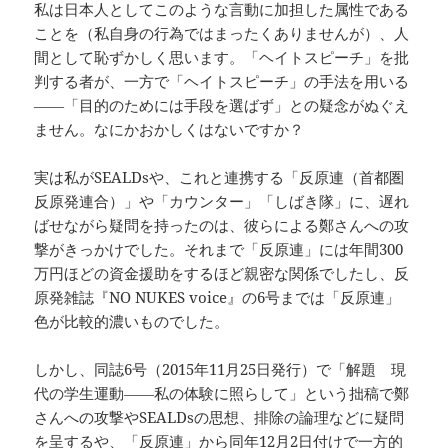
私は日本人としてこのような言動に加担した属性である
ことを（私自身の行為ではまったくありませんが）、人
間として恥ずかしく思います。「ヘイトスピーチ」を批
判する者が、一方で「ヘイトスピーチ」の手法を用いる
――「目的のためには手段を選ばず」との疑念がぬぐえ
ません。なにかおかしくはないですか？
実は私がSEALDsや、これと連携する「反原連（首都圏
反原発連合）」や「カウンター」「しばき隊」に、遅れ
ばせながら疑問を持ったのは、彼らによる鄭さんへの攻
撃がきっかけでした。それまで「反原連」には年間300
万円ほどの資金援助をするほど親密な関係でしたし、反
原発雑誌『NO NUKES voice』の6号までは「反原連」
色が比較的濃いものでした。
しかし、同誌6号（2015年11月25日発行）で「解題 現
代の学生運動――私の体験に照らして」という拙稿で鄭
さんへの攻撃やSEALDsの思想、排除の論理などに疑問
を呈するや、「反原連」から同年12月2日付けで一方的