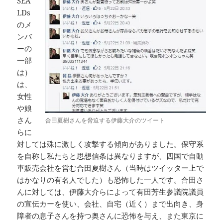
SEA
LDs
のメ
ンバ
ーの
一部
は）
は、
女性
や娘
さん
合田夏樹さんを脅迫する伊藤大介のツイート
らに
対しては殊に激しく攻撃する傾向がありました。保守系
を自称し私たちと思想信条は異なりますが、四国で自動
車販売会社を営む合田夏樹さん（当時はツイッター上で
はかなりの有名人でした）も恐怖した一人です。合田さ
んに対しては、伊藤大介らによって有田芳生参議院議員
の宣伝カーを使い、会社、自宅（近く）まで出向き、身
障者の息子さんを持つ奥さんに恐怖を与え、また東京に