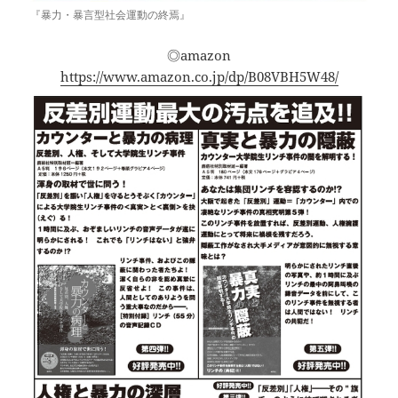
『暴力・暴言型社会運動の終焉』
◎amazon
https://www.amazon.co.jp/dp/B08VBH5W48/