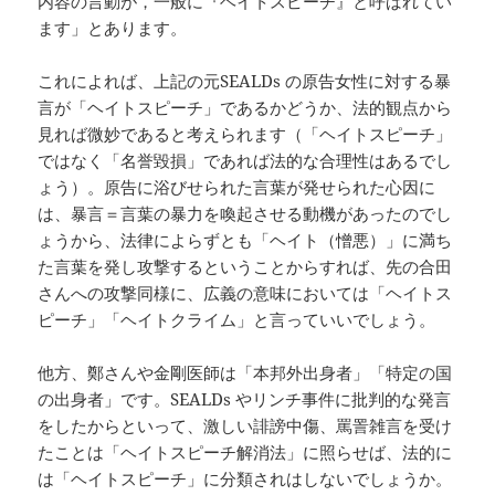
内容の言動が，一般に『ヘイトスピーチ』と呼ばれてい
ます」とあります。
これによれば、上記の元SEALDs の原告女性に対する暴
言が「ヘイトスピーチ」であるかどうか、法的観点から
見れば微妙であると考えられます（「ヘイトスピーチ」
ではなく「名誉毀損」であれば法的な合理性はあるでし
ょう）。原告に浴びせられた言葉が発せられた心因に
は、暴言＝言葉の暴力を喚起させる動機があったのでし
ょうから、法律によらずとも「ヘイト（憎悪）」に満ち
た言葉を発し攻撃するということからすれば、先の合田
さんへの攻撃同様に、広義の意味においては「ヘイトス
ピーチ」「ヘイトクライム」と言っていいでしょう。
他方、鄭さんや金剛医師は「本邦外出身者」「特定の国
の出身者」です。SEALDs やリンチ事件に批判的な発言
をしたからといって、激しい誹謗中傷、罵詈雑言を受け
たことは「ヘイトスピーチ解消法」に照らせば、法的に
は「ヘイトスピーチ」に分類されはしないでしょうか。