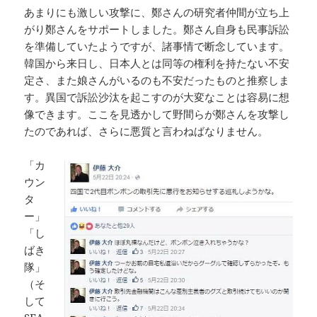
あまりにも激しい攻撃に、鄭さんの研究者仲間が立ち上
がり鄭さんをサポートしました。鄭さん自身も民事訴訟
を準備していたようですが、諸事情で断念しています。
韓国から来日し、日本人とは同等の権利を持たない不安
定さ、また娘さんがいるのも不安だったものと推察しま
す。異国で訴訟沙汰を起こすのが大変なことは容易に想
像できます。ここを見透かして野間らが鄭さんを攻撃し
たのであれば、さらに悪質と言わねばなりません。
「カ
ウン
タ
ー」
「し
ばき
隊」
（そ
して