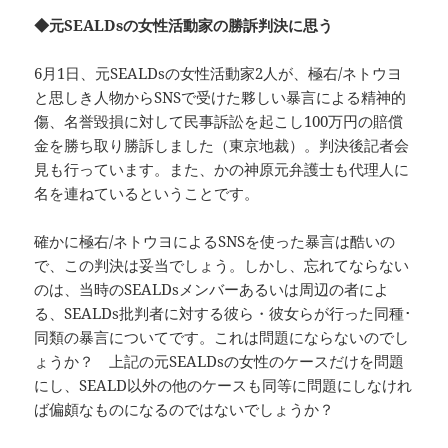
◆元SEALDsの女性活動家の勝訴判決に思う
6月1日、元SEALDsの女性活動家2人が、極右/ネトウヨ
と思しき人物からSNSで受けた夥しい暴言による精神的
傷、名誉毀損に対して民事訴訟を起こし100万円の賠償
金を勝ち取り勝訴しました（東京地裁）。判決後記者会
見も行っています。また、かの神原元弁護士も代理人に
名を連ねているということです。
確かに極右/ネトウヨによるSNSを使った暴言は酷いの
で、この判決は妥当でしょう。しかし、忘れてならない
のは、当時のSEALDsメンバーあるいは周辺の者によ
る、SEALDs批判者に対する彼ら・彼女らが行った同種･
同類の暴言についてです。これは問題にならないのでし
ょうか？ 上記の元SEALDsの女性のケースだけを問題
にし、SEALD以外の他のケースも同等に問題にしなけれ
ば偏頗なものになるのではないでしょうか？