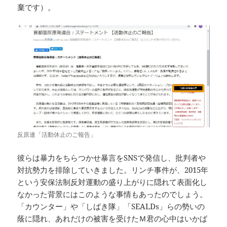
棄です）。
反原連「活動休止のご報告」
彼らは暴力をちらつかせ暴言をSNSで発信し、批判者や
対抗勢力を排除していきました。リンチ事件が、2015年
という安保法制反対運動の盛り上がりに隠れて表面化し
なかった背景にはこのような事情もあったのでしょう。
「カウンター」や「しばき隊」「SEALDs」らの勢いの
蔭に隠れ、あれだけの被害を受けたＭ君の心中はいかば