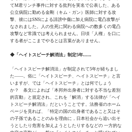
てМ君リンチ事件に対する批判を実名で公表した、ある
公立病院に勤める金剛（キム・ガン）医師に対する攻
撃、彼にはSNSによる誹謗中傷に加え病院に電凸攻撃が
なされました。人の生死に関わる病院への数多くの電凸
攻撃など常識では考えられません。日頃「人権」を口に
する者がここまでやるとは言葉がありません。
◆「ヘイトスピーチ解消法」制定5年……
「ヘイトスピーチ解消法」が制定されて5年が経ちまし
た――。俗に「ヘイトスピーチ、ヘイトスピーチ」と言
いますが、では「ヘイトスピーチ」とは何でしょう
か？ 条文によれば「本邦外出身者に対する不当な差別
的言動」と規定され、これを「解消」する法律が「ヘイ
トスピーチ解消法」だということです。法務省のホーム
ページを見れば、「特定の国の出身者であること又はそ
の子孫であることのみを理由に，日本社会から追い出そ
うとしたり危害を加えようとしたりするなどの 一方的な