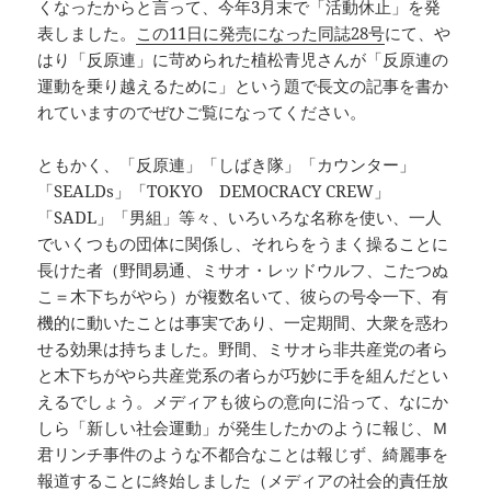
くなったからと言って、今年3月末で「活動休止」を発
表しました。
この11日に発売になった同誌28号
にて、や
はり「反原連」に苛められた植松青児さんが「反原連の
運動を乗り越えるために」という題で長文の記事を書か
れていますのでぜひご覧になってください。
ともかく、「反原連」「しばき隊」「カウンター」
「SEALDs」「TOKYO DEMOCRACY CREW」
「SADL」「男組」等々、いろいろな名称を使い、一人
でいくつもの団体に関係し、それらをうまく操ることに
長けた者（野間易通、ミサオ・レッドウルフ、こたつぬ
こ＝木下ちがやら）が複数名いて、彼らの号令一下、有
機的に動いたことは事実であり、一定期間、大衆を惑わ
せる効果は持ちました。野間、ミサオら非共産党の者ら
と木下ちがやら共産党系の者らが巧妙に手を組んだとい
えるでしょう。メディアも彼らの意向に沿って、なにか
しら「新しい社会運動」が発生したかのように報じ、Ｍ
君リンチ事件のような不都合なことは報じず、綺麗事を
報道することに終始しました（メディアの社会的責任放