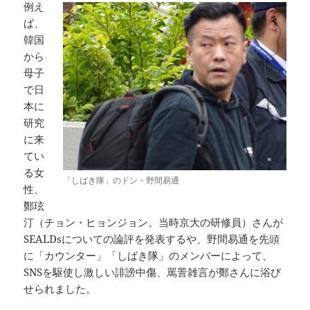
例え
ば、
韓国
から
母子
で日
本に
研究
に来
てい
る女
「しばき隊」のドン・野間易通
性、
鄭玹
汀（チョン・ヒョンジョン。当時京大の研修員）さんが
SEALDsについての論評を発表するや、野間易通を先頭
に「カウンター」「しばき隊」のメンバーによって、
SNSを駆使し激しい誹謗中傷、罵詈雑言が鄭さんに浴び
せられました。