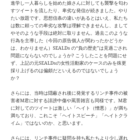
進学し一人暮らしを始めた娘さんに対しても襲撃を匂わ
すツイートを流したり、卑劣な発信が続きました。やり
たい放題です。思想信条の違いがあるとはいえ、私たち
は数に頼っての卑劣な攻撃は理解できませんし、まして
やそのような手段は絶対に取りません。過去このような
行為を主導した（今回の原告個人が関わったかどうか
は、わかりません）SEALDs の“負の歴史”は見過ごされ
問題にならないのでしょうか? こうしたことを問題にせ
ず、上記の元SEALDsの女性活動家のケースのみを殊更
採り上げるのは偏頗だといえるのではないでしょう
か？
さらには、当時は隠蔽され後に発覚するリンチ事件の被
害者М君に対する誹謗中傷や罵詈雑言も同様です。М君
に対してのツイートは激しい「ヘイト（憎悪）」が満ち
満ちており、これこそ「ヘイトスピーチ」「ヘイトクラ
イム」ではないのか、と思います。
さらには、リンチ事件に疑問を持ち私たちより少し遅れ