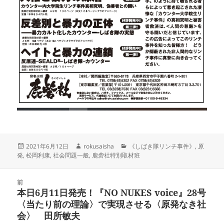
投
作
カ
2021年6月12日
rokusaisha
《しばき隊リンチ事件》
,
原
稿
成
テ
発
,
松岡利康
,
社会問題一般
,
鹿砦社特別取材班
日:
者
ゴ
リ
投
ー
前
稿
本日6月11日発売！『NO NUKES voice』28号
前
ナ
〈当たり前の理論〉で実現させる〈原発なき社
の
ビ
会〉 田所敏夫
投
ゲ