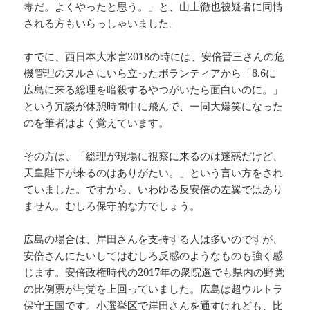
毒だ。よくやったと思う。」と、山上徹也被疑者に同情
される方もいらっしゃいました。
すでに、西日本大水害2018の時には、安倍晋三さんの危
機管理のヌルさにいら立ったボランティアから「8.6に
広島に来る総理を暗殺するやつがいたら面白いのに。」
という冗談が休憩時間中に飛んで、一同大爆笑になった
のを筆者はよく覚えています。
その方は、「総理が現場に視察に来るのは迷惑だけど、
天皇陛下が来るのはありがたい。」という言い方をされ
ていました。ですから、いわゆる反安倍の左翼ではあり
ません。むしろ保守的な方でしょう。
広島の場合は、岸田さんを支持する人は多いのですが、
安倍さんにたいしてはむしろ反感のようなものも強く感
じます。安倍政権時代の2017年の衆院選でも県内の野党
の比例票が与党を上回っていました。広島は超ウルトラ
保守王国です。小選挙区で岸田さんを通すけれども、比