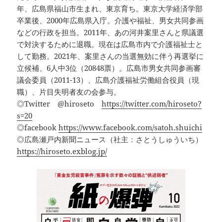
年、広島県福山市生まれ、東京育ち。東京大学経済学部
卒業後、2000年広島県入庁。介護や福祉、男女共同参画
などの行政を担当。2011年、あの河井案里さんと県議選
で対決するために退職。現在は広島市内で介護福祉士と
して勤務。2021年、案里さんの当選無効に伴う再選挙に
立候補、6人中3位（20848票）。広島市男女共同参画審
議会委員（2011-13）、広島介護福祉労働組合役員（現
職）、片目失明者友の会参与。
◎Twitter @hiroseto
https://twitter.com/hiroseto?
s=20
◎facebook
https://www.facebook.com/satoh.shuichi
◎広島瀬戸内新聞ニュース（社主：さとうしゅういち）
https://hiroseto.exblog.jp/