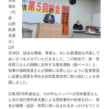
市民
連合
（代
表・
山田
延廣
弁護
士）
は8
月28日、総会を開催。筆者も、れいわ新選組を代表して
あいさつをさせていただきました。この総会で、故・安
倍晋三さんの国葬に反対する署名運動（紙ベース）と、
知事の湯崎英彦さんが国葬に出席しないように監査委員
に必要な措置を求める住民監査請求に取り組むことを決
議しました。
広島3区市民連合は、その中心メンバーが河井案里さん
と夫の克行受刑者夫妻による買収事件の告発を行い、両
名が逮捕・起訴・有罪に追い込まれるきっかけをつくり