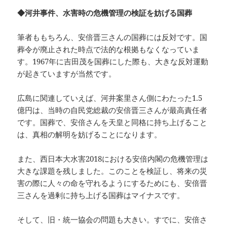
◆河井事件、水害時の危機管理の検証を妨げる国葬
筆者ももちろん、安倍晋三さんの国葬には反対です。国
葬令が廃止された時点で法的な根拠もなくなっていま
す。1967年に吉田茂を国葬にした際も、大きな反対運動
が起きていますが当然です。
広島に関連していえば、河井案里さん側にわたった1.5
億円は、当時の自民党総裁の安倍晋三さんが最高責任者
です。国葬で、安倍さんを天皇と同格に持ち上げること
は、真相の解明を妨げることになります。
また、西日本大水害2018における安倍内閣の危機管理は
大きな課題を残しました。このことを検証し、将来の災
害の際に人々の命を守れるようにするためにも、安倍晋
三さんを過剰に持ち上げる国葬はマイナスです。
そして、旧・統一協会の問題も大きい。すでに、安倍さ