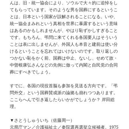
んは、旧・統一協会により、ソウルで大々的に追悼をし
てもらっています。そのような男を国葬にするというこ
とは、日本という国家が誤解されることになる。いや、
統一協会まみれという真相を世界に暴露するという意味
はあるのかもしれませんが、やはり恥ずかしすぎること
です。もちろん、弔問に来てくれる各国要人はそういう
ことは表に出しませんが、外国人も本音と建前は使い分
けるということを忘れてはいけないのです。取り返しの
つかない恥をかく前、国葬は中止、ないし、せめて故・
中曽根康弘さんなどの先例に倣って内閣と自民党の合同
葬にすべきでしょう。
すでに、各国の現役首脳も参加を見送る方向です。「弔
問外交」という国葬賛成派の論拠も崩れつつあります。
ここらへんで引き返したらいかがでしょうか？ 岸田総
理。
▼さとうしゅういち（佐藤周一）
元県庁マン／介護福祉士／参院選再選挙立候補者。1975