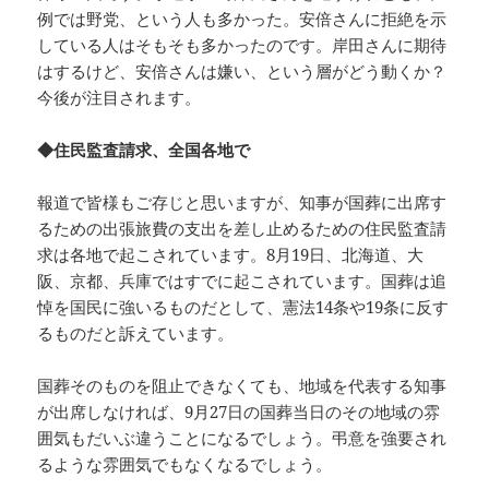
例では野党、という人も多かった。安倍さんに拒絶を示
している人はそもそも多かったのです。岸田さんに期待
はするけど、安倍さんは嫌い、という層がどう動くか？
今後が注目されます。
◆住民監査請求、全国各地で
報道で皆様もご存じと思いますが、知事が国葬に出席す
るための出張旅費の支出を差し止めるための住民監査請
求は各地で起こされています。8月19日、北海道、大
阪、京都、兵庫ではすでに起こされています。国葬は追
悼を国民に強いるものだとして、憲法14条や19条に反す
るものだと訴えています。
国葬そのものを阻止できなくても、地域を代表する知事
が出席しなければ、9月27日の国葬当日のその地域の雰
囲気もだいぶ違うことになるでしょう。弔意を強要され
るような雰囲気でもなくなるでしょう。