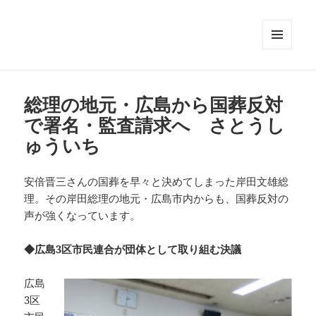
メニュ
ーとウ
ィジェ
ット
総理の地元・広島から国葬反対
で署名・監査請求へ さとうし
ゅういち
安倍晋三さんの国葬を早々と決めてしまった岸田文雄総
理。その岸田総理の地元・広島市内からも、国葬反対の
声が強くなっています。
◆広島3区市民連合が団体として取り組む決議
広島
3区