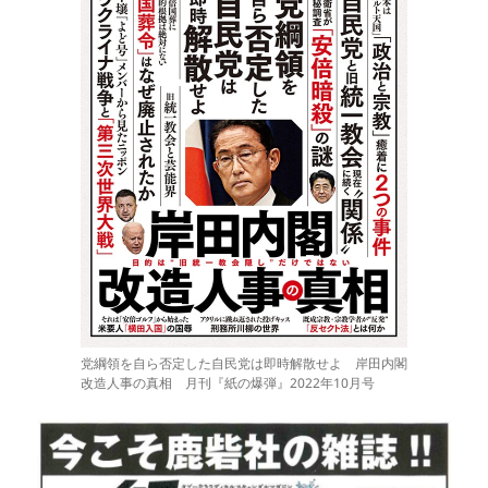
党綱領を自ら否定した自民党は即時解散せよ 岸田内閣
改造人事の真相 月刊『紙の爆弾』2022年10月号