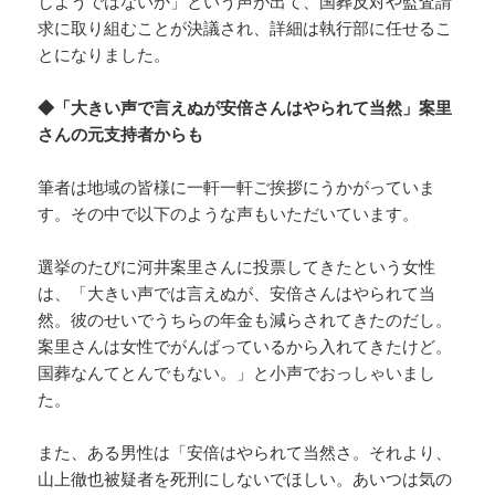
しようではないか」という声が出て、国葬反対や監査請
求に取り組むことが決議され、詳細は執行部に任せるこ
とになりました。
◆「大きい声で言えぬが安倍さんはやられて当然」案里
さんの元支持者からも
筆者は地域の皆様に一軒一軒ご挨拶にうかがっていま
す。その中で以下のような声もいただいています。
選挙のたびに河井案里さんに投票してきたという女性
は、「大きい声では言えぬが、安倍さんはやられて当
然。彼のせいでうちらの年金も減らされてきたのだし。
案里さんは女性でがんばっているから入れてきたけど。
国葬なんてとんでもない。」と小声でおっしゃいまし
た。
また、ある男性は「安倍はやられて当然さ。それより、
山上徹也被疑者を死刑にしないでほしい。あいつは気の