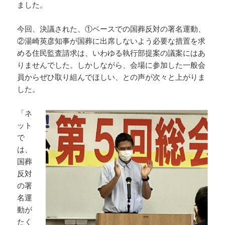
ました。
今回、決議された、①ベースでの国葬反対の署名運動、
②湯崎英彦知事が国葬に出席しないよう必要な措置を求
める住民監査請求は、いわゆる執行部提案の議案にはあ
りませんでした。しかしながら、会場に参加した一般会
員からぜひ取り組んでほしい、との声が次々と上がりま
した。
「ネ
ット
で
は、
国葬
反対
の署
名運
動が
たく