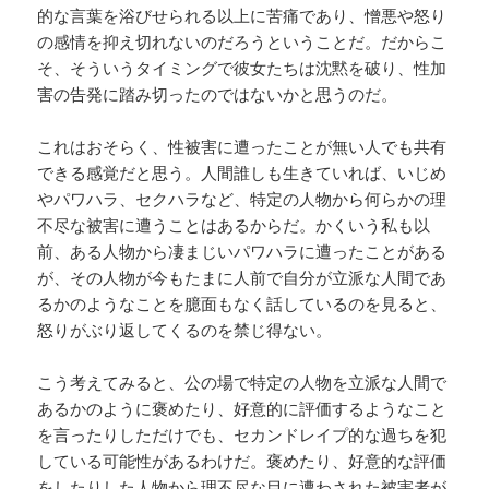
的な言葉を浴びせられる以上に苦痛であり、憎悪や怒り
の感情を抑え切れないのだろうということだ。だからこ
そ、そういうタイミングで彼女たちは沈黙を破り、性加
害の告発に踏み切ったのではないかと思うのだ。
これはおそらく、性被害に遭ったことが無い人でも共有
できる感覚だと思う。人間誰しも生きていれば、いじめ
やパワハラ、セクハラなど、特定の人物から何らかの理
不尽な被害に遭うことはあるからだ。かくいう私も以
前、ある人物から凄まじいパワハラに遭ったことがある
が、その人物が今もたまに人前で自分が立派な人間であ
るかのようなことを臆面もなく話しているのを見ると、
怒りがぶり返してくるのを禁じ得ない。
こう考えてみると、公の場で特定の人物を立派な人間で
あるかのように褒めたり、好意的に評価するようなこと
を言ったりしただけでも、セカンドレイプ的な過ちを犯
している可能性があるわけだ。褒めたり、好意的な評価
をしたりした人物から理不尽な目に遭わされた被害者が