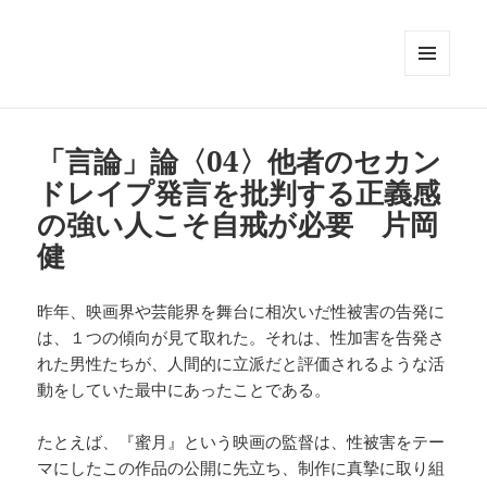
メニュ
ーとウ
ィジェ
ット
「言論」論〈04〉他者のセカン
ドレイプ発言を批判する正義感
の強い人こそ自戒が必要 片岡
健
昨年、映画界や芸能界を舞台に相次いだ性被害の告発に
は、１つの傾向が見て取れた。それは、性加害を告発さ
れた男性たちが、人間的に立派だと評価されるような活
動をしていた最中にあったことである。
たとえば、『蜜月』という映画の監督は、性被害をテー
マにしたこの作品の公開に先立ち、制作に真摯に取り組