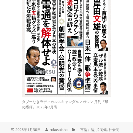
タブーなきラディカルスキャンダルマガジン 月刊『紙
の爆弾』2023年2月号
投
作
カ
2023年1月30日
rokusaisha
「言論」論
,
片岡健
,
社会問