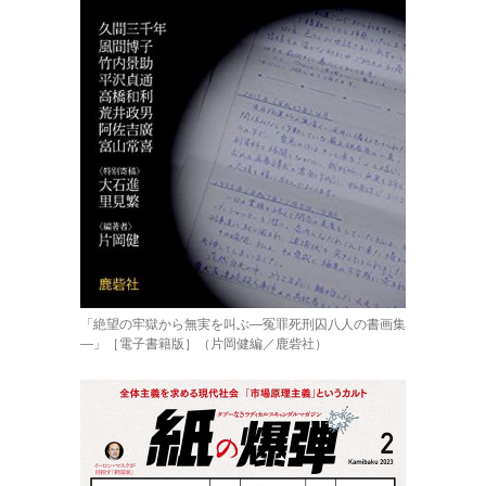
「絶望の牢獄から無実を叫ぶ―冤罪死刑囚八人の書画集
―」［電子書籍版］（片岡健編／鹿砦社）