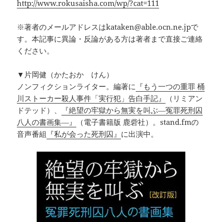
http://www.rokusaisha.com/wp/?cat=111
※著者のメールアドレスはkataken@able.ocn.ne.jpで
す。本記事に異論・反論がある方は著者まで直接ご連絡
ください。
▼片岡健（かたおか けん）
ノンフィクションライター。編著に
『もう一つの重罪 桶
川ストーカー殺人事件「実行犯」告白手記』
（リミアン
ドテッド）、
『絶望の牢獄から無実を叫ぶ―冤罪死刑囚
八人の書画集―』
（電子書籍版 鹿砦社）。stand.fmの
音声番組
『私が会った死刑囚』
に出演中。