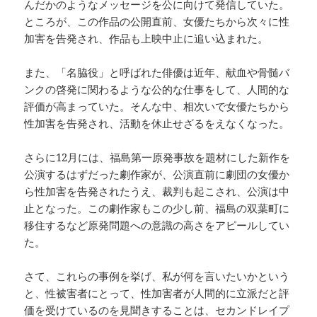
んだかのようなメッセージを公に向けて発信していた。
ところが、この作品の公開直前、女優たちから次々に性
加害を告発され、作品も上映中止に追い込まれた。
また、「名脇役」と呼ばれた俳優は近年、献血や骨髄バ
ンクの啓発に関わるような公的な仕事をして、人間的な
評価が高まっていた。そんな中、相次いで女優たちから
性加害を告発され、活動を休止せざるをえなくなった。
さらに12月には、福島第一原発事故を題材にした新作を
公演するはずだった劇作家が、公演直前に劇団の女優か
ら性加害を告発されたうえ、裁判も起こされ、公演は中
止となった。この劇作家もこの少し前、福島の双葉町に
移住するなど原発問題への意識の高さをアピールしてい
た。
さて、これらの事例を挙げ、私が何を言いたいかという
と、性被害者にとって、性加害者が人間的に立派だと評
価を受けているのを見聞きすることは、セカンドレイプ