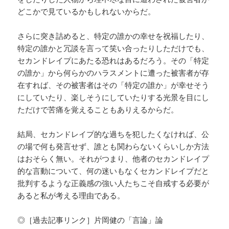
どこかで見ているかもしれないからだ。
さらに突き詰めると、特定の誰かの幸せを祝福したり、
特定の誰かと冗談を言って笑い合ったりしただけでも、
セカンドレイプにあたる恐れはあるだろう。その「特定
の誰か」から何らかのハラスメントに遭った被害者が存
在すれば、その被害者はその「特定の誰か」が幸せそう
にしていたり、楽しそうにしていたりする光景を目にし
ただけで苦痛を覚えることもありえるからだ。
結局、セカンドレイプ的な過ちを犯したくなければ、公
の場で何も発言せず、誰とも関わらないくらいしか方法
はおそらく無い。それがつまり、他者のセカンドレイプ
的な言動について、何の迷いもなくセカンドレイプだと
批判するような正義感の強い人たちこそ自戒する必要が
あると私が考える理由である。
◎［過去記事リンク］片岡健の「言論」論