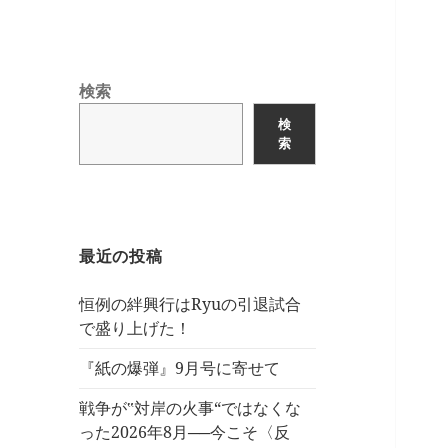
検索
検
索
最近の投稿
恒例の絆興行はRyuの引退試合
で盛り上げた！
『紙の爆弾』9月号に寄せて
戦争が‟対岸の火事“ではなくな
った2026年8月──今こそ〈反