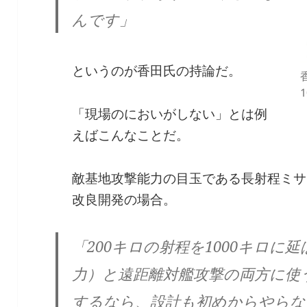
んです」
というのが香田氏の持論だ。
「現場のにおいがしない」とは例
えばこんなことだ。
敵基地攻撃能力の目玉である長射程ミサ
改良開発の場合。
「200キロの射程を1000キロに
力）と遠距離対艦攻撃の両方に使
するなら、設計も初めからやらな