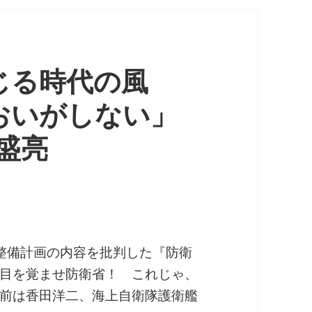
じる時代の風
おいがしない」
盛亮
整備計画の内容を批判した『防衛
目を覚ませ防衛省！ これじゃ、
前は香田洋二、海上自衛隊護衛艦