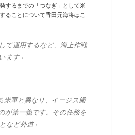
発するまでの「つなぎ」として米
することについて香田元海将はこ
して運用するなど、海上作戦
います」
る米軍と異なり、イージス艦
のが第一義です。その任務を
となど外道」