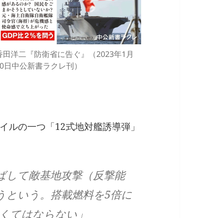
香田洋二『防衛省に告ぐ』（2023年1月
10日中公新書ラクレ刊）
イルの一つ「12式地対艦誘導弾」
延ばして敵基地攻撃（反撃能
うという。搭載燃料を5倍に
くてはならない」