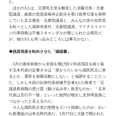
た。
ほかの3人は、立憲民主党を離党した須藤元気・元参
院議員、維新の党員資格停止処分を受け政界引退を表明
していた足立康史・元衆院議員と、みんなの党や自民党
を転々とした薬師寺道代・元参院議員。マイナスイメー
ジの筆頭格は不倫スキャンダルが報じられた山尾氏だ
が、他の3人も突っ込みどころには事欠かない。
◆脱原発派を転向させた「確認書」
5月の連休前後から全国を飛び回り街頭演説を繰り返
す玉木代表の定番ネタは「受かりたいから国民民主に来
るとか、選挙を就職活動にしない」と強調することだっ
た。しかし今回の比例代表候補予定者4人の発表で「元
議員再就職の受け皿（駆け込み寺）政党なのか」「玉木
代表は言行不一致」といった疑問が噴出し支持率急落に
つながったと見えるのだ。
そんな国民民主党の実態をズバリ指摘したのが、れい
わ新選組の山本太郎代表だ。5月17日に大阪で開かれた