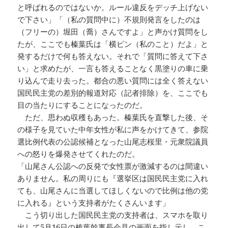
と呼ばれるのではないか。ルール違反をデッチ上げない
で下さい」「（私の質問中に）不規則発言をしたのは
（フリーの）堀田（喬）さんですよ」と声かけ質問をし
たが、ここでも榛葉氏は「横ピン（私のこと）だよ」と
発するだけで何も答えない。それで「質問に答えて下さ
い」と求めたが、一言も答えることなく黒塗りの車に乗
り込んで走り去った。都合の悪い質問には全く答えない
国民民主党の差別的報道対応（記者排除）を、ここでも
目の当たりにすることになったのだ。
ただ、思わぬ収穫もあった。榛葉氏を直撃した後、そ
の様子を見ていた中年女性が私に声をかけてきて、参院
選比例代表の公認候補となった山尾志桜里・元衆院議員
への怒りを爆発させてくれたのだ。
「山尾さん公認への反発で女性票が激減するのは間違い
ありません。私の周りにも『選挙区は国民民主党に入れ
ても、山尾さんに当選してほしくないので比例は他の党
に入れる』という支持者がたくさんいます」
こう切り出した国民民主党の支持者は、スマホを取り
出して5月16日の榛葉幹事長会見の画面を指し示し、こ