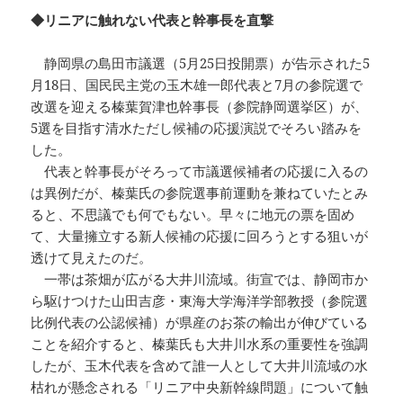
◆リニアに触れない代表と幹事長を直撃
静岡県の島田市議選（5月25日投開票）が告示された5
月18日、国民民主党の玉木雄一郎代表と7月の参院選で
改選を迎える榛葉賀津也幹事長（参院静岡選挙区）が、
5選を目指す清水ただし候補の応援演説でそろい踏みを
した。
代表と幹事長がそろって市議選候補者の応援に入るの
は異例だが、榛葉氏の参院選事前運動を兼ねていたとみ
ると、不思議でも何でもない。早々に地元の票を固め
て、大量擁立する新人候補の応援に回ろうとする狙いが
透けて見えたのだ。
一帯は茶畑が広がる大井川流域。街宣では、静岡市か
ら駆けつけた山田吉彦・東海大学海洋学部教授（参院選
比例代表の公認候補）が県産のお茶の輸出が伸びている
ことを紹介すると、榛葉氏も大井川水系の重要性を強調
したが、玉木代表を含めて誰一人として大井川流域の水
枯れが懸念される「リニア中央新幹線問題」について触