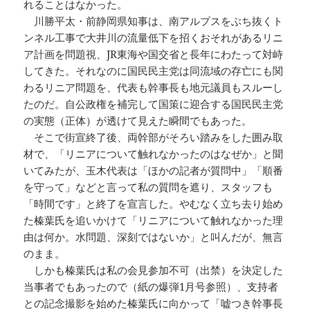
れることはなかった。
川勝平太・前静岡県知事は、南アルプスをぶち抜くト
ンネル工事で大井川の流量低下を招くおそれがあるリニ
ア計画を問題視、JR東海や国交省と長年にわたって対峙
してきた。それなのに国民民主党は同流域の存亡にも関
わるリニア問題を、代表も幹事長も地元議員もスルーし
たのだ。自公政権を補完して国策に迎合する国民民主党
の実態（正体）が透けて見えた瞬間でもあった。
そこで街宣終了後、両幹部がそろい踏みをした囲み取
材で、「リニアについて触れなかったのはなぜか」と聞
いてみたが、玉木代表は「ほかの記者が質問中」「順番
を守って」などと言って私の質問を遮り、スタッフも
「時間です」と終了を宣言した。やむなく立ち去り始め
た榛葉氏を追いかけて「リニアについて触れなかった理
由は何か。水問題、深刻ではないか」と叫んだが、無言
のまま。
しかも榛葉氏は私の会見参加不可（出禁）を決定した
当事者でもあったので（紙の爆弾1月号参照）、支持者
との記念撮影を始めた榛葉氏に向かって「嘘つき幹事長