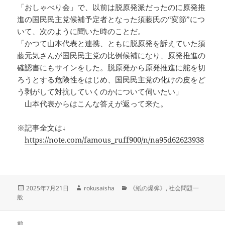
「おしゃべり会」で、以前は脱原発派だったのに原発推
進の国民民主党候補予定者となった須藤氏の“変節”につ
いて、次のように聞いた時のことだ。
「かつて山本代表と連携、ともに脱原発を訴えていた須
藤元気さんが国民民主党の比例候補になり、原発推進の
確認書にもサインをした。脱原発から原発推進に舵を切
ろうとする危険性をはじめ、国民民主党の化けの皮をど
う剥がして対抗していくのかについて伺いたい」
山本代表からはこんな答えが返って来た。
※記事全文は↓
https://note.com/famous_ruff900/n/na95d62623938
投
作
カ
2025年7月21日
rokusaisha
《紙の爆弾》
,
社会問題一
稿
成
テ
般
日:
者
ゴ
リ
投
ー
前