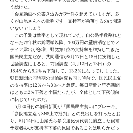
う続けた。
「会見動画への書き込みが3千件を超えていますが、多
くが山尾さんへの批判です。支持率が急落するのは間違
いないでしょう」
この予測は数字として現れていた。自公過半数割れと
なった昨年秋の総選挙以降、103万円の壁解消などでメ
デイア露出が急増、野党第1位の支持率を維持してきた
国民民主党だが、共同通信が5月17日と18日に実施した
世論調査によると、前回調査（4月12日と13日）の
18.4％から5.2％も下落して、13.2％になってしまった。
朝日新聞の同時期の世論調査も同じ傾向で、国民民主党
の支持率は12％から8％へと急落。毎日新聞と読売新聞
はともに2％下落と小幅だったが、全体として下落傾向
に転じていたのだ。
5月20日付の朝日新聞が「国民民主勢いにブレーキ」
「参院擁立巡りSNS上で批判」との見出しを打ったとお
り、5月14日に山尾氏ら参院選比例代表に擁立した候補
予定者4人が支持率下落の原因であることは明らかだっ