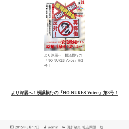
より深層へ！横議横行の
『NO NUKES Voice』第3
号！
より深層へ！横議横行の『NO NUKES Voice』第3号！
投
作
カ
2015年3月17日
admin
田所敏夫
,
社会問題一般