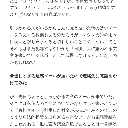
ださい!」だの「こんな私ですが、今日会ってもらえま
すか?」といった、はいはいわかりましたもう結構です
よとげんなりする内容ばかりだ。
引っかかる人がいるからこんな見え透いた偽の誘いメー
ルを作文する稼業もあるのだろうが、マシンガンのよう
に続々と撃ち込まれると煩わしいことこの上ない。でも
それらはまだ犯罪性はないから「日頃、人に嫌われる文
章を書いている代償」として我慢しなけりゃいけないの
かもしれない。
◆怪しすぎる迷惑メールが届いたので連絡先に電話をか
けてみた
が、先日ちょっと引っかかる内容のメールが来ていた。
そこには私個人のことについてかなり詳しく書かれてい
て「有料サイトを利用した料金が未払いであるのでこの
ままなら法的措置を取らざるを得ない」から電話連絡を
よこせとある。世に言う架空詐欺であることは一目瞭然