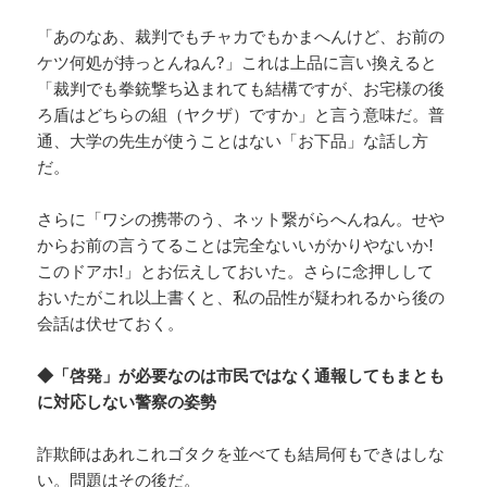
「あのなあ、裁判でもチャカでもかまへんけど、お前の
ケツ何処が持っとんねん?」これは上品に言い換えると
「裁判でも拳銃撃ち込まれても結構ですが、お宅様の後
ろ盾はどちらの組（ヤクザ）ですか」と言う意味だ。普
通、大学の先生が使うことはない「お下品」な話し方
だ。
さらに「ワシの携帯のう、ネット繋がらへんねん。せや
からお前の言うてることは完全ないいがかりやないか!
このドアホ!」とお伝えしておいた。さらに念押しして
おいたがこれ以上書くと、私の品性が疑われるから後の
会話は伏せておく。
◆「啓発」が必要なのは市民ではなく通報してもまとも
に対応しない警察の姿勢
詐欺師はあれこれゴタクを並べても結局何もできはしな
い。問題はその後だ。