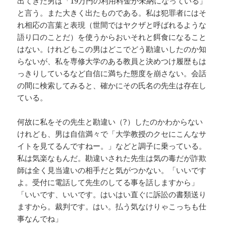
出てきた男は「19万円の利用料金が未納になっている」
と言う。また大きく出たものである。私は犯罪者にはそ
れ相応の言葉と表現（世間ではヤクザと呼ばれるような
語り口のことだ）を使うからおいそれと餌食になること
はない。けれどもこの男はどこでどう勘違いしたのか知
らないが、私を専修大学のある教員と決めつけ履歴もは
っきりしているなど自信に満ちた態度を崩さない。会話
の間に検索してみると、確かにその氏名の先生は存在し
ている。
何故に私をその先生と勘違い（?）したのかわからない
けれども、男は自信満々で「大学教授のクセにこんなサ
イトを見てるんですねー。」などと調子に乗っている。
私は気楽なもんだ。勘違いされた先生は気の毒だが詐欺
師は全く見当違いの相手だと気がつかない。「いいです
よ。受付に電話して先生のしてる事を話しますから」
「いいです、いいです。はいはい直ぐに訴訟の書類送り
ますから。裁判です。はい。払う気なけりゃこっちも仕
事なんでね」