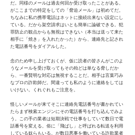
だ。同様のメールは過去何回か受け取ったことがある。
がここまでの特定をしての「脅迫メール」は初めてだ。
ちなみに私の携帯電話はネットに接続出来ない設定にし
ている。だから架空請求はいとも簡単に論破できる。犯
罪防止の観点からも無視はできない（本当は送って来た
相手に「焼き」を入れたかった）から、連絡先と記され
た電話番号をダイアルした。
念のため申し上げておくが、仮に読者の皆さんがこのよ
うなメールを受け取ってもその殆どは単なる脅しだか
ら、一番賢明な対応は無視することだ。相手は言葉巧み
なプロの詐欺師だ。間違っても私のように連絡をしては
いけない。くれぐれもご注意を。
怪しいメールが来てそこに連絡先電話番号が書かれてい
たらまず検索エンジンにその電話番号を打ち込んでみよ
う。この手の業者は短期決戦で仕事をしていて数日で電
話番号を変える。俗に「飛ばし」と呼ばれる転送を利用
している奴らもいる。が数日悪事を働いている詐欺業者