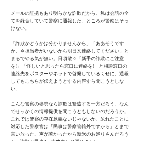
メールの証拠もあり明らかな詐欺だから、私は会話の全
てを録音していて警察に通報した。ところが警察はそっ
けない。
「詐欺かどうかは分かりませんから」「ああそうです
か、今担当者がいないから明日又連絡してください」と
まるでやる気が無い。日頃散々「新手の詐欺にご注意
を!」「怪しいと思ったら窓口に連絡を!」と相談窓口の
連絡先をポスターやネットで啓発しているくせに、通報
してもこちらが伝えようとする内容すら聞こうとしな
い。
こんな警察の姿勢なら詐欺は繁盛する一方だろう。なん
でせっかくの情報提供を聞こうともしないのだろうか。
これでは警察の存在意義ないじゃないか。呆れたことに
対応した警察官は「民事は警察管轄外ですから」とまで
言い放った。声が若かったから新米のお巡りさんだろう