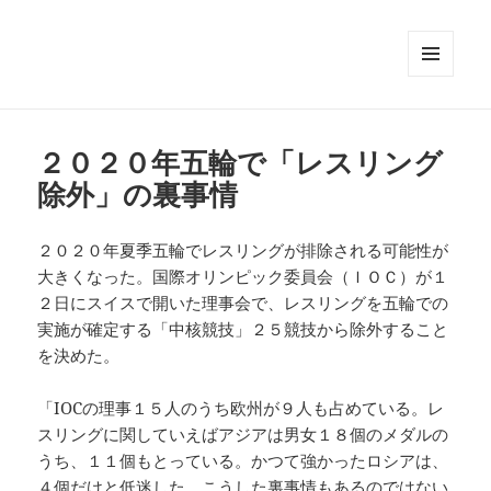
メニュ
ーとウ
ィジェ
ット
２０２０年五輪で「レスリング
除外」の裏事情
２０２０年夏季五輪でレスリングが排除される可能性が
大きくなった。国際オリンピック委員会（ＩＯＣ）が１
２日にスイスで開いた理事会で、レスリングを五輪での
実施が確定する「中核競技」２５競技から除外すること
を決めた。
「IOCの理事１５人のうち欧州が９人も占めている。レ
スリングに関していえばアジアは男女１８個のメダルの
うち、１１個もとっている。かつて強かったロシアは、
４個だけと低迷した。こうした裏事情もあるのではない