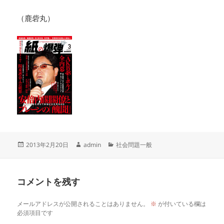
（鹿砦丸）
投
作
カ
2013年2月20日
admin
社会問題一般
稿
成
テ
日:
者
ゴ
リ
コメントを残す
ー
メールアドレスが公開されることはありません。
※
が付いている欄は
必須項目です