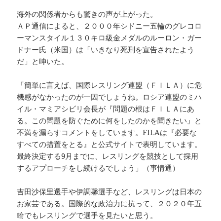
海外の関係者からも驚きの声が上がった。
ＡＰ通信によると、２０００年シドニー五輪のグレコロ
ーマンスタイル１３０キロ級金メダルのルーロン・ガー
ドナー氏（米国）は「いきなり死刑を宣告されたよう
だ」と呻いた。
「簡単に言えば、国際レスリング連盟（ＦＩＬＡ）に危
機感がなかったのが一因でしょうね。ロシア連盟のミハ
イル・マミアシビリ会長が『問題の根はＦＩＬＡにあ
る。この問題を防ぐために何をしたのかを聞きたい』と
不満を漏らすコメントをしています。FILAは『必要な
すべての措置をとる』と公式サイトで表明しています。
最終決定する9月までに、レスリングを競技として採用
するアプローチをし続けるでしょう」（事情通）
吉田沙保里選手や伊調馨選手など、レスリングは日本の
お家芸である。国際的な政治力に抗って、２０２０年五
輪でもレスリングで選手を見たいと思う。