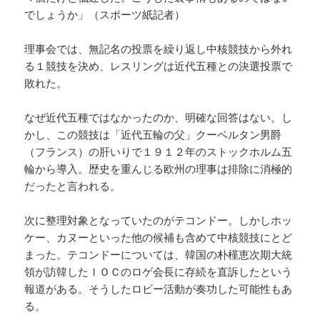
でしょうか」（スポーツ紙記者）
理事会では、無記名の投票を繰り返し中核競技から外れ
る１競技を決め、レスリングは近代五種との決選投票で
敗れた。
なぜ近代五種ではなかったのか、明確な回答はない。し
かし、この競技は「近代五輪の父」クーベルタン男爵
（フランス）の肝いりで１９１２年のストックホルム五
輪から導入。歴史を重んじる欧州の理事は排除に消極的
だったと言われる。
次に整理対象となっていたのがテコンドー。しかしホッ
ケー、カヌーといった他の候補も含めて中核競技にとど
まった。テコンドーについては、韓国の朴槿恵次期大統
領が訪韓したＩＯＣのロゲ会長に存続を直訴したという
報道がある。そうしたロビー活動が奏功した可能性もあ
る。