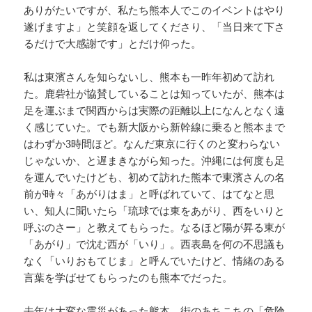
ありがたいですが、私たち熊本人でこのイベントはやり
遂げますよ」と笑顔を返してくださり、「当日来て下さ
るだけで大感謝です」とだけ仰った。
私は東濱さんを知らないし、熊本も一昨年初めて訪れ
た。鹿砦社が協賛していることは知っていたが、熊本は
足を運ぶまで関西からは実際の距離以上になんとなく遠
く感じていた。でも新大阪から新幹線に乗ると熊本まで
はわずか3時間ほど。なんだ東京に行くのと変わらない
じゃないか、と遅まきながら知った。沖縄には何度も足
を運んでいたけども、初めて訪れた熊本で東濱さんの名
前が時々「あがりはま」と呼ばれていて、はてなと思
い、知人に聞いたら「琉球では東をあがり、西をいりと
呼ぶのさー」と教えてもらった。なるほど陽が昇る東が
「あがり」で沈む西が「いり」。西表島を何の不思議も
なく「いりおもてじま」と呼んでいたけど、情緒のある
言葉を学ばせてもらったのも熊本でだった。
去年は大変な震災があった熊本。街のあちこちの「危険