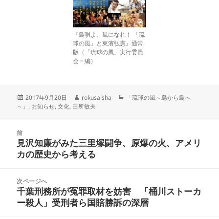
『島唄よ、風になれ！ 「琉
球の風」と東濱弘憲』通常
版（「琉球の風」実行委員
会＝編）
投
作
カ
2017年9月20日
rokusaisha
「琉球の風～島から島へ
稿
成
テ
～」
,
お知らせ
,
文化
,
田所敏夫
日:
者
ゴ
リ
投
ー
前
稿
見沢知廉がみた三里塚闘争、原爆の火、アメリ
前
ナ
カの歴史から考える
の
ビ
投
ゲ
稿:
次ページへ
ー
千葉刑務所が冤罪取材を妨害 「桶川ストーカ
次
シ
ー殺人」受刑者ら国賠勝訴の深層
の
ョ
投