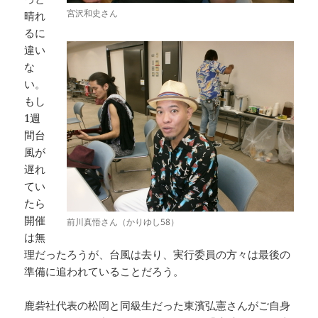
宮沢和史さん
晴れ
るに
違い
な
い。
もし
1週
間台
風が
遅れ
てい
たら
開催
前川真悟さん（かりゆし58）
は無
理だったろうが、台風は去り、実行委員の方々は最後の
準備に追われていることだろう。
鹿砦社代表の松岡と同級生だった東濱弘憲さんがご自身