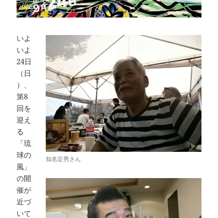
いよ
いよ
24日
（日
）、
第8
回を
迎え
る
「琉
球の
知名定男さん
風」
の開
催が
近づ
いて