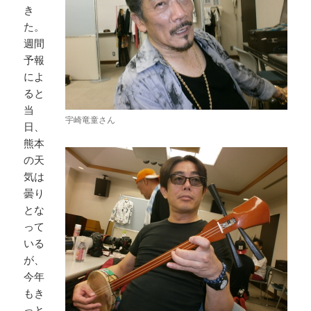
き
た。
週間
予報
によ
ると
当
宇崎竜童さん
日、
熊本
の天
気は
曇り
とな
って
いる
が、
今年
もき
っと