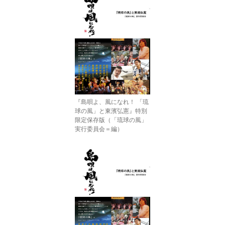
『島唄よ、風になれ！ 「琉
球の風」と東濱弘憲』特別
限定保存版（「琉球の風」
実行委員会＝編）