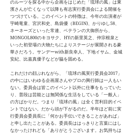
のルーツを探る中から企画をはじめた「琉球の風」は東
濱さんが亡くなって以降も有志実行委員会による開催を
つづけている。このイベントの特徴は、今年の出演者が
宇崎竜童、宮沢和史、島袋優（BEGIN)、かりゆし58、
ネーネーズといった常連、ベテランの大御所から、
MONGOL800のキヨサク、HYの新里英之、仲宗根泉と
いった初登場の大物たちによりステージが展開される豪
華さだろう。サンデーwith新良幸人、下地イサム、金城
安紀、比嘉真優子などが脇を固める。
これだけの顔ぶれながら、「琉球の風実行委員会2017」
の中にはいわゆる企画屋さんやプロの興行師は一人もい
ない。委員会は皆このイベント以外に仕事をもっていた
り、普段は芸能とは無関係な生活をしている「一般人」
の方ばかりだ。つまり「琉球の風」は全く営利目的イベ
ントではない。だから頭が下がるのだ。半年ほど前に実
行委員会委員長に「何かお手伝いできることがあれば」
と申し出たことがある。委員長ははっきりと言葉にはし
なかったけれども「ありがとうございます。お気持ちは