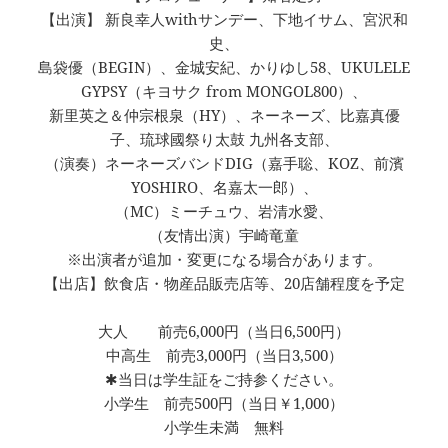
【出演】 新良幸人withサンデー、下地イサム、宮沢和
史、
島袋優（BEGIN）、金城安紀、かりゆし58、UKULELE
GYPSY（キヨサク from MONGOL800）、
新里英之＆仲宗根泉（HY）、ネーネーズ、比嘉真優
子、琉球國祭り太鼓 九州各支部、
（演奏）ネーネーズバンドDIG（嘉手聡、KOZ、前濱
YOSHIRO、名嘉太一郎）、
（MC）ミーチュウ、岩清水愛、
（友情出演）宇崎竜童
※出演者が追加・変更になる場合があります。
【出店】飲食店・物産品販売店等、20店舗程度を予定
大人 前売6,000円（当日6,500円）
中高生 前売3,000円（当日3,500）
✱当日は学生証をご持参ください。
小学生 前売500円（当日￥1,000）
小学生未満 無料