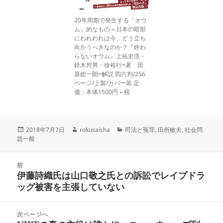
20年周期で発生する「オウ
ム」的なもの＝日本の暗部
にわれわれは今、どう立ち
向かうべきなのか？『終わ
らないオウム』上祐史浩・
鈴木邦男・徐裕行=著 田
原総一朗=解説 四六判/256
ページ/上製/カバー装 定
価：本体1500円＋税
投
作
カ
2018年7月7日
rokusaisha
司法と冤罪
,
田所敏夫
,
社会問
稿
成
テ
題一般
日:
者
ゴ
リ
投
ー
前
稿
伊藤詩織氏は山口敬之氏との訴訟でレイプドラ
前
ナ
ッグ被害を主張していない
の
ビ
投
ゲ
稿:
次ページへ
ー