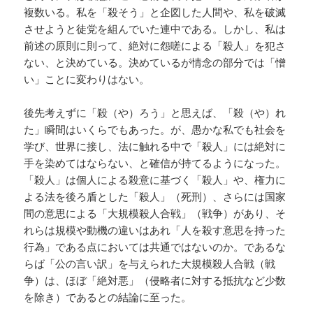
複数いる。私を「殺そう」と企図した人間や、私を破滅
させようと徒党を組んでいた連中である。しかし、私は
前述の原則に則って、絶対に怨嗟による「殺人」を犯さ
ない、と決めている。決めているが情念の部分では「憎
い」ことに変わりはない。
後先考えずに「殺（や）ろう」と思えば、「殺（や）れ
た」瞬間はいくらでもあった。が、愚かな私でも社会を
学び、世界に接し、法に触れる中で「殺人」には絶対に
手を染めてはならない、と確信が持てるようになった。
「殺人」は個人による殺意に基づく「殺人」や、権力に
よる法を後ろ盾とした「殺人」（死刑）、さらには国家
間の意思による「大規模殺人合戦」（戦争）があり、そ
れらは規模や動機の違いはあれ「人を殺す意思を持った
行為」である点においては共通ではないのか。であるな
らば「公の言い訳」を与えられた大規模殺人合戦（戦
争）は、ほぼ「絶対悪」（侵略者に対する抵抗など少数
を除き）であるとの結論に至った。