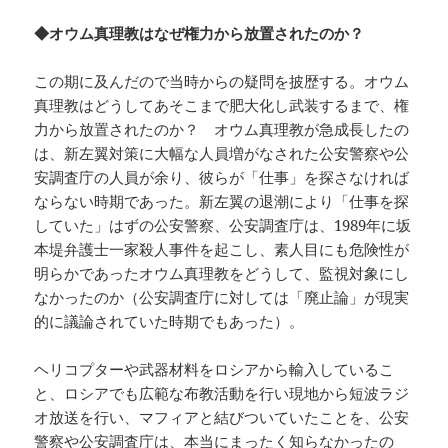
◆オウム真理教はなぜ権力から放置されたのか？
この期に及んだので当時からの疑問を披歴する。オウム
真理教はどうしてあそこまで肥大化し武装するまで、権
力から放置されたのか？ オウム真理教が急成長したの
は、新左翼対策に大幅な人員増がなされた公安警察や公
安調査庁の人員が余り、彼らが「仕事」を探さなければ
ならない時期であった。新左翼の退潮により「仕事を探
していた」はずの公安警察、公安調査庁は、1989年に坂
本堤弁護士一家殺人事件を起こし、素人目にも危険性が
明らかであったオウム真理教をどうして、監視対象にし
なかったのか（公安調査庁に対しては「廃止論」が現実
的に議論されていた時期でもあった）。
ヘリコプターや武器材料をロシアから輸入しているこ
と、ロシアでも広範な布教活動を行い現地から短波ラジ
オ放送を行い、マフィアと結びついていたことを、公安
警察や公安調査庁は、本当にまったく知らなかったの