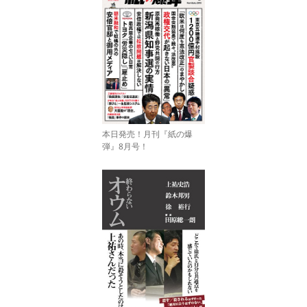
本日発売！月刊『紙の爆
弾』8月号！