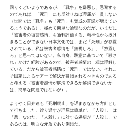
回りくどいようであるが、「戦争」を嫌悪し、忌避する
のであれば、「死刑」にも反対せねば理屈が一貫しない
（世間では「戦争」も「死刑」も賛成の言説が増えてい
るようである）。極めて簡単な論理なのだが、いまだに
「被害者の復讐感情」を過剰評価する、精神性から抜け
きることができない日本文化では、まだ「死刑」が存置
されている。私は被害者感情を「無視しろ」、「放置し
ろ」と思ってはいない。私自身、殺意に基づいて「殺さ
れ」かけた経験があるので、被害者感情の一端は理解し
ている。だから被害者感情は「死刑」ではない、それこ
そ国家によるケアーで解決が目指されるべきものである
と考える（被害者感情が解消できるか解消できないか
は、簡単な問題ではないが）。
ようやく日弁連も「死刑廃止」を遅まきながら方針とし
て打ち出した。繰り返すが理屈は簡単だ。「人殺し」は
「悪」なのだ。「人殺し」に対する処罰が「人殺し」で
あるのは、明白な矛盾であり倒錯だ。