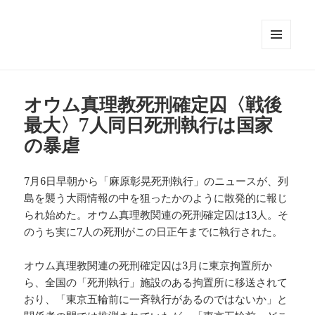
メニュ
ーとウ
ィジェ
ット
オウム真理教死刑確定囚〈戦後
最大〉7人同日死刑執行は国家
の暴虐
7月6日早朝から「麻原彰晃死刑執行」のニュースが、列
島を襲う大雨情報の中を狙ったかのように散発的に報じ
られ始めた。オウム真理教関連の死刑確定囚は13人。そ
のうち実に7人の死刑がこの日正午までに執行された。
オウム真理教関連の死刑確定囚は3月に東京拘置所か
ら、全国の「死刑執行」施設のある拘置所に移送されて
おり、「東京五輪前に一斉執行があるのではないか」と