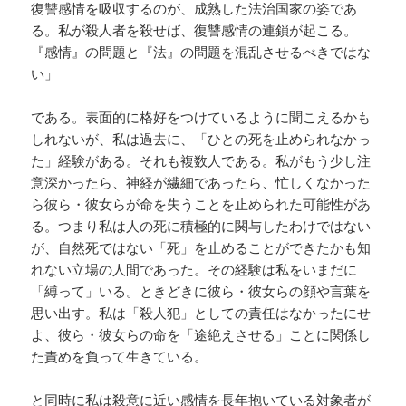
復讐感情を吸収するのが、成熟した法治国家の姿であ
る。私が殺人者を殺せば、復讐感情の連鎖が起こる。
『感情』の問題と『法』の問題を混乱させるべきではな
い」
である。表面的に格好をつけているように聞こえるかも
しれないが、私は過去に、「ひとの死を止められなかっ
た」経験がある。それも複数人である。私がもう少し注
意深かったら、神経が繊細であったら、忙しくなかった
ら彼ら・彼女らが命を失うことを止められた可能性があ
る。つまり私は人の死に積極的に関与したわけではない
が、自然死ではない「死」を止めることができたかも知
れない立場の人間であった。その経験は私をいまだに
「縛って」いる。ときどきに彼ら・彼女らの顔や言葉を
思い出す。私は「殺人犯」としての責任はなかったにせ
よ、彼ら・彼女らの命を「途絶えさせる」ことに関係し
た責めを負って生きている。
と同時に私は殺意に近い感情を長年抱いている対象者が