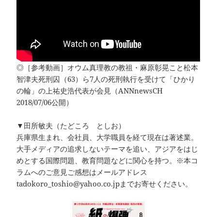
◎［参考動画］オウム真理教の教祖・麻原彰晃こと松本
智津夫死刑囚（63）ら7人の死刑執行を受けて「ひかり
の輪」の上祐史浩代表が会見（ANNnewsCH
2018/07/06公開）
▼田所敏夫（たどころ としお）
兵庫県生まれ、会社員、大学職員を経て現在は著述業。
大手メディアの追求しないテーマを追い、アジアをはじ
めとする国際問題、教育問題などに関心を持つ。※本コ
ラムへのご意見ご感想はメールアドレス
tadokoro_toshio@yahoo.co.jpまでお寄せください。