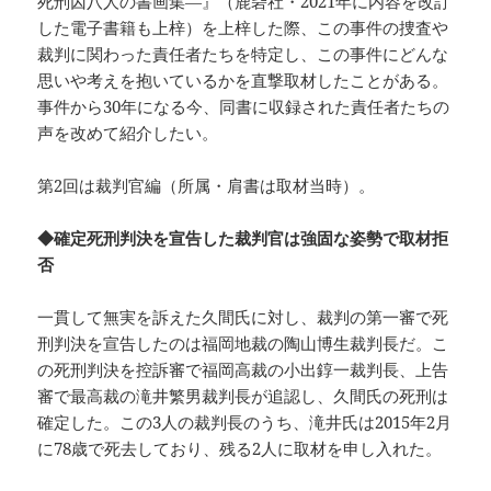
死刑囚八人の書画集―』（鹿砦社・2021年に内容を改訂
した電子書籍も上梓）を上梓した際、この事件の捜査や
裁判に関わった責任者たちを特定し、この事件にどんな
思いや考えを抱いているかを直撃取材したことがある。
事件から30年になる今、同書に収録された責任者たちの
声を改めて紹介したい。
第2回は裁判官編（所属・肩書は取材当時）。
◆確定死刑判決を宣告した裁判官は強固な姿勢で取材拒
否
一貫して無実を訴えた久間氏に対し、裁判の第一審で死
刑判決を宣告したのは福岡地裁の陶山博生裁判長だ。こ
の死刑判決を控訴審で福岡高裁の小出錞一裁判長、上告
審で最高裁の滝井繁男裁判長が追認し、久間氏の死刑は
確定した。この3人の裁判長のうち、滝井氏は2015年2月
に78歳で死去しており、残る2人に取材を申し入れた。