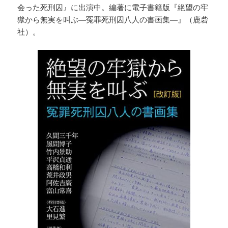
会った死刑囚』に出演中。編著に電子書籍版『絶望の牢
獄から無実を叫ぶ―冤罪死刑囚八人の書画集―』（鹿砦
社）。