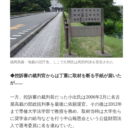
福岡高裁・地裁の旧庁舎。ここで久間氏は死刑判決を宣告された
◆控訴審の裁判官からは丁重に取材を断る手紙が届いた
が……
一方、控訴審の裁判長だった小出氏は2006年2月に名古
屋高裁の部総括判事を最後に依願退官。その後は2012年
まで専修大学法学部で教授を務め、取材当時は大学生ら
に奨学金の給与などを行う中山報恩会という公益財団法
人で選考委員に名を連ねていた。