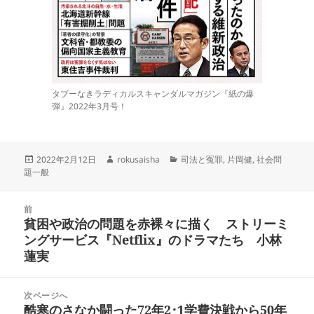
タブーなきラディカルスキャンダルマガジン『紙の爆
弾』2022年3月号！
投
作
カ
2022年2月12日
rokusaisha
司法と冤罪
,
片岡健
,
社会問
稿
成
テ
題一般
日:
者
ゴ
リ
投
ー
前
稿
貧困や政治の問題を赤裸々に描く ストリーミ
前
ナ
ングサービス『Netflix』のドラマたち 小林
の
ビ
蓮実
投
ゲ
稿:
ー
次ページへ
シ
酷寒のさなか闘った72年2･1学費決戦から50年
次