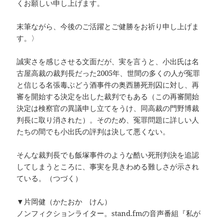
くお願しい申し上げます。
末筆ながら、今後のご活躍とご健勝をお祈り申し上げま
す。〉
誠実さを感じさせる文面だが、実を言うと、小出氏は名
古屋高裁の裁判長だった2005年、世間の多くの人が冤罪
と信じる名張毒ぶどう酒事件の奥西勝死刑囚に対し、再
審を開始する決定を出した裁判でもある（この再審開始
決定は検察官の異議申し立てをうけ、同高裁の門野博裁
判長に取り消された）。そのため、冤罪問題に詳しい人
たちの間でも小出氏の評判は決して悪くない。
そんな裁判長でも飯塚事件のような酷い死刑判決を追認
してしまうところに、事実を見きわめる難しさが示され
ている。（つづく）
▼片岡健（かたおか けん）
ノンフィクションライター。stand.fmの音声番組『私が