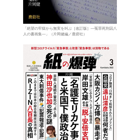
「絶望の牢獄から無実を叫ぶ［改訂版］―冤罪死刑囚八
人の書画集―」（片岡健編／鹿砦社）