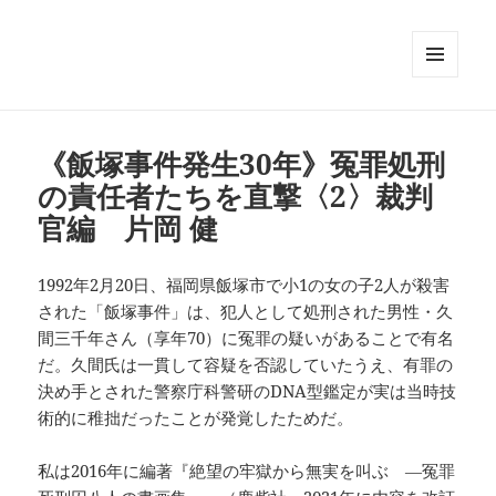
メニュ
ーとウ
ィジェ
ット
《飯塚事件発生30年》冤罪処刑
の責任者たちを直撃〈2〉裁判
官編 片岡 健
1992年2月20日、福岡県飯塚市で小1の女の子2人が殺害
された「飯塚事件」は、犯人として処刑された男性・久
間三千年さん（享年70）に冤罪の疑いがあることで有名
だ。久間氏は一貫して容疑を否認していたうえ、有罪の
決め手とされた警察庁科警研のDNA型鑑定が実は当時技
術的に稚拙だったことが発覚したためだ。
私は2016年に編著『絶望の牢獄から無実を叫ぶ ―冤罪