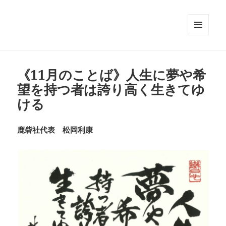
メニュ
ーとウ
ィジェ
ット
《11月のことば》人生に夢や希
望を持つ者は誇り高く生きてゆ
ける
鹿砦社代表 松岡利康