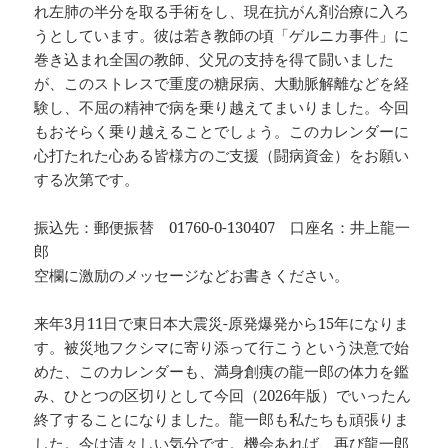
れ左肺の半分を取る手術をし、現在抗がん剤治療に入ろ
うとしています。彼は若き教師の頃「ゲルニカ事件」に
巻き込まれ全国の教師、父兄の支持を得て闘いました
が、このストレスで重度の糖尿病、大動脈解離などを経
験し、不屈の精神で病を乗り越えてまいりました。今回
もおそらく乗り越えることでしょう。このカレンダーに
心打たれた心ある皆様方のご支援（闘病資金）をお願い
する次第です。
振込先：郵便振替 01760-0-130407 口座名：井上龍一
郎
空欄に激励のメッセージなどお書きください。
来年3月11日で東日本大震災-原発爆発から15年になりま
す。被災地フクシマに寄り添って行こうという決意で始
めた、このカレンダーも、満身創痍の龍一郎の体力を鑑
み、ひとつの区切りとして今回（2026年版）でいったん
終了することになりました。龍一郎も私たちも頑張りま
した。今は清々しい気分です。機会あれば、再び龍一郎