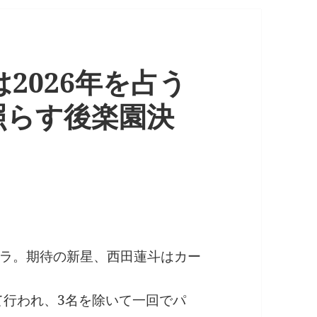
37は2026年を占う
照らす後楽園決
ラ。期待の新星、西田蓮斗はカー
て行われ、3名を除いて一回でパ