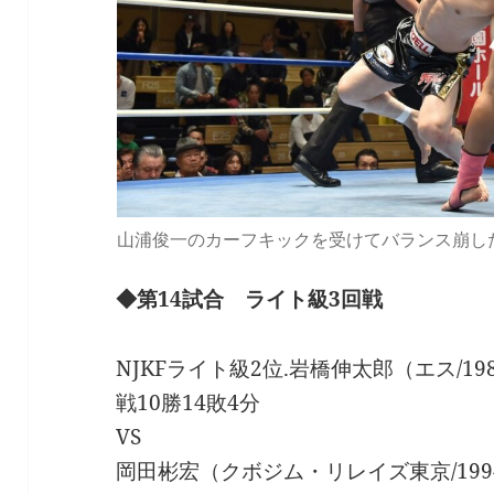
山浦俊一のカーフキックを受けてバランス崩し
◆第14試合 ライト級3回戦
NJKFライト級2位.岩橋伸太郎（エス/1987.
戦10勝14敗4分
VS
岡田彬宏（クボジム・リレイズ東京/1994.7