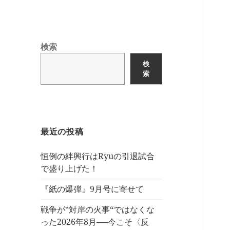
検索
検
索
最近の投稿
恒例の絆興行はRyuの引退試合
で盛り上げた！
『紙の爆弾』9月号に寄せて
戦争が‟対岸の火事“ではなくな
った2026年8月──今こそ〈反