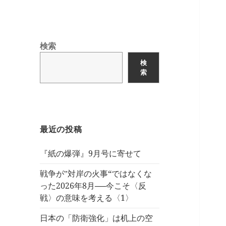
検索
検
索
最近の投稿
『紙の爆弾』9月号に寄せて
戦争が‟対岸の火事“ではなくな
った2026年8月──今こそ〈反
戦〉の意味を考える〈1〉
日本の「防衛強化」は机上の空