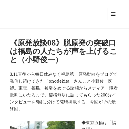
メニュ
ーとウ
ィジェ
ット
《原発放談08》脱原発の突破口
は福島の人たちが声を上げるこ
と（小野俊一）
3.11直後から毎日休みなく福島第一原発動向をブログで
発信し続けてきた「onodekita」さんこと小野俊一医
師。東電、福島、被曝をめぐる諸相からメディア・識者
批判にいたるまで、縦横無尽に語ってもらった200分イ
ンタビューを8回に分けて随時掲載する。今回がその最
終回。
◆東京五輪は「福