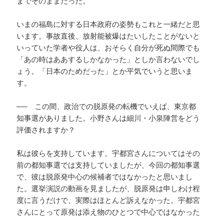
までそのままだった。
いまの福島に対する日本政府の姿勢もこれと一緒だと思
います。事故直後、放射能被爆はたいしたことがないと
いっていた学者や役人は、おそらく自分が死ぬ間際でも
「あの時はああするしかなかった」としか言わないでし
ょう。「日本のためだった」とか平気でいうと思いま
す。
── この間、政治での脱原発の転機でいえば、東京都
知事選がありました。小野さんは細川・小泉陣営をどう
評価されますか？
私は彼らを支持しています。宇都宮さんについてはその
前の都知事選では支持していましたが、今回の都知事選
で、彼は脱原発中心の候補者ではなかったと思いまし
た。選挙演説の動画を見ましたが、脱原発は申しわけ程
度に言うだけで、実際はほとんど訴えなかった。宇都宮
さんにとって原発は添え物のひとつで中心ではなかった