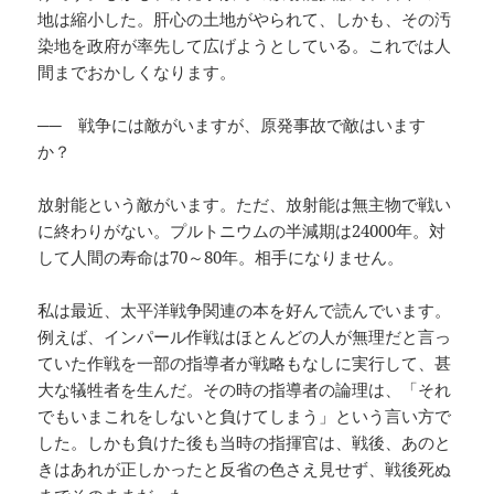
地は縮小した。肝心の土地がやられて、しかも、その汚
染地を政府が率先して広げようとしている。これでは人
間までおかしくなります。
── 戦争には敵がいますが、原発事故で敵はいます
か？
放射能という敵がいます。ただ、放射能は無主物で戦い
に終わりがない。プルトニウムの半減期は24000年。対
して人間の寿命は70～80年。相手になりません。
私は最近、太平洋戦争関連の本を好んで読んでいます。
例えば、インパール作戦はほとんどの人が無理だと言っ
ていた作戦を一部の指導者が戦略もなしに実行して、甚
大な犠牲者を生んだ。その時の指導者の論理は、「それ
でもいまこれをしないと負けてしまう」という言い方で
した。しかも負けた後も当時の指揮官は、戦後、あのと
きはあれが正しかったと反省の色さえ見せず、戦後死ぬ