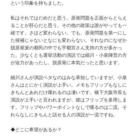
という印象を持ちました。
私はそれではだめだと思う。原発問題を正面からとらえ
ることが肝心だと思う。その他の政策は誰がやっても一
緒です。さほど変わらない。でも、原発問題を第一にし
た候補じゃないとなにも変わらない。それなのになぜか
脱原発派の都民の中でも宇都宮さん支持の方が多かっ
た。少なくとも選挙活動の演説では細川・小泉陣営の方
が迫力があったし、脱原発に本気だったと思います。
細川さんが演説ベタなのはみな承知していますが、小泉
さんはとにかく演説が上手い。メモもフリップもなしに
きちんとあれだけ喋れるのは凄いです。橋下大阪市長も
演説が上手いと言われますが、彼はフリップを多用しま
す。フリップやパワーポイントなしで喋るのは二流。そ
れらなしにきちんと話せる人の演説が一流ですね。
◆どこに希望があるか？