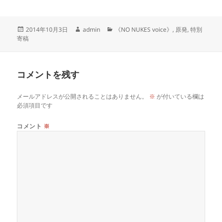
投
作
カ
2014年10月3日
admin
《NO NUKES voice》
,
原発
,
特別
稿
成
テ
寄稿
日:
者
ゴ
リ
ー
コメントを残す
メールアドレスが公開されることはありません。
※
が付いている欄は
必須項目です
コメント
※