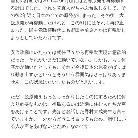
当初の計画では2011年の6月頃には玄海原発を再稼動す
る計画でした。それを菅直人がちゃぶ台返しをして、そ
の後2年近く日本の全ての原発が止まった。その後、大
飯原発が再稼動したけれど、この5月にはそれも再び止
まった。民主党政権時代にも野田や前原とかは再稼動し
ようとしていたわけです。
安倍政権にいたっては就任早々から再稼動実現に意欲的
だった。それがいまだに動いていない。しかも、もし何
基かが動いたとしても、それで今後日本の原発がばりば
り動き出すかというとそういう雰囲気はさっぱりありま
せん。この状況はたいしたものだと思います。
ただ、脱原発をもっとしっかりしたものにするために何
より必要なものは、福島あるいは近隣に住む人たちが声
をあげることです。先ほどお話した野村大成先生も言っ
ていますが、「外からどうこう言ってもだめ。渦中にい
る人が声をあげないとだめ」なのです。