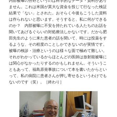
内部被曝の分野というのは科学的なデータ・資料があり
ません。これは米国が莫大な資金を投じて行なった検証
結果で「ない」とされた。おそらく今後もこうした資料
は作られないと思います。そうすると、私に何ができる
のか？ 内部被曝に不安を持たれている人たちのお話を
聞いてあげるぐらいの対処療法しかないです。だから肥
田先生のように来た患者の話を聞いて、時には投薬をす
るような、その程度のことしかできないのが実情です。
被曝の検診・治療というのは様々な面で極めて難しい。
それがわかっているからほとんどの医師は放射能被曝に
は関心がなかったりするのかもしれません。そういうこ
ともあって、福島原発事故について本を書いたからとい
って、私の病院に患者さんが押し寄せるというわけでも
ないのです（笑）。［終わり］