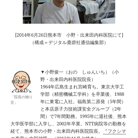
[2014年6月26日熊本市 小野・出来田内科医院にて]
（構成＝デジタル鹿砦社通信編集部）
▼小野俊一（おの しゅんいち）（小
野・出来田内科医院院長）
1964年広島生まれ宮崎育ち。東京大学工
学部（精密機械工学科）を卒業後、1988
「院長の独り
年に東電に入社。福島第二原発（5年間）
言」
と本店原子力技術課安全グループ（2年
間）で7年間勤務。1995年に退社後、熊本
大学医学部に入学し、2002年卒業。NTT病院等の勤務を
経て、熊本市の小野・出来田内科医院院長。
『フクシマ