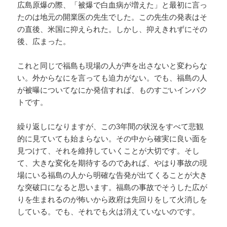
広島原爆の際、「被爆で白血病が増えた」と最初に言っ
たのは地元の開業医の先生でした。この先生の発表はそ
の直後、米国に抑えられた。しかし、抑えきれずにその
後、広まった。
これと同じで福島も現場の人が声を出さないと変わらな
い。外からなにを言っても迫力がない。でも、福島の人
が被曝についてなにか発信すれば、ものすごいインパク
トです。
繰り返しになりますが、この3年間の状況をすべて悲観
的に見ていても始まらない。その中から確実に良い面を
見つけて、それを維持していくことが大切です。そし
て、大きな変化を期待するのであれば、やはり事故の現
場にいる福島の人から明確な告発が出てくることが大き
な突破口になると思います。福島の事故でそうした広が
りを生まれるのが怖いから政府は先回りをして火消しを
している。でも、それでも火は消えていないのです。