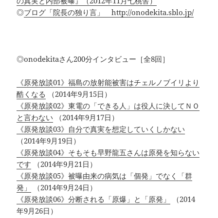
の真実と内部被曝』（2012年11月七桃舎）
◎
ブログ「院長の独り言」 http://onodekita.sblo.jp/
◎onodekitaさん200分インタビュー［全8回］
《原発放談01》福島の放射能被害はチェルノブイリより
酷くなる
（2014年9月15日）
《原発放談02》東電の「できる人」は役人に決してＮＯ
と言わない
（2014年9月17日）
《原発放談03》自分で真実を想定していくしかない
（2014年9月19日）
《原発放談04》そもそも早野龍五さんは原発を知らない
です
（2014年9月21日）
《原発放談05》被曝由来の病気は「個発」でなく「群
発」
（2014年9月24日）
《原発放談06》分断される「原爆」と「原発」
（2014
年9月26日）