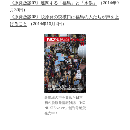
《原発放談07》連関する「福島」と「水俣」
（2014年9
月30日）
《原発放談08》脱原発の突破口は福島の人たちが声を上
げること
（2014年10月2日）
最前線の声を集めた日本
初の脱原発情報雑誌 『NO
NUKES voice』創刊号絶賛
発売中！