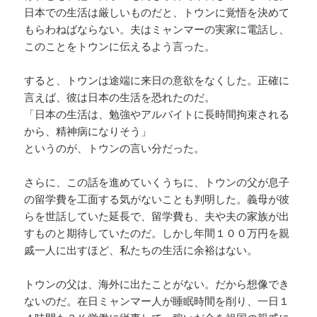
日本での生活は厳しいものだと、トウンに覚悟を決めて
もらわねばならない。夫はミャンマーの実家に電話し、
このことをトウンに伝えるよう言った。
すると、トウンは途端に来日の意欲をなくした。正確に
言えば、彼は日本の生活を恐れたのだ。
「日本の生活は、勉強やアルバイトに長時間拘束される
から、精神病になりそう」
というのが、トウンの言い分だった。
さらに、この話を進めていくうちに、トウンの父が息子
の留学費を工面する気がないことも判明した。義母が彼
らを世話していた延長で、留学費も、夫や夫の家族が出
すものと期待していたのだ。しかし年間１００万円を親
戚一人に出すほど、私たちの生活に余裕はない。
トウンの父は、海外に出たことがない。だから想像でき
ないのだ。在日ミャンマー人が睡眠時間を削り、一日１