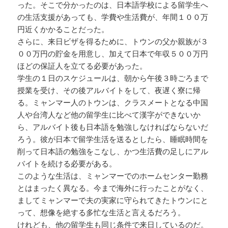
った。そこで分かったのは、日本語学校による留学生へ
の生活支援があっても、学費や生活費が、年間１００万
円近くかかることだった。
さらに、来日ビザを得るために、トウンの父か親族が３
００万円の貯金を用意し、加えて日本で年収５００万円
ほどの保証人を立てる必要があった。
学生の１日のスケジュールは、朝から午後３時ごろまで
授業を受け、その後アルバイトをして、夜遅く寮に帰
る。ミャンマー人のトウンは、クラスメートとなる中国
人や台湾人など他の留学生に比べて漢字ができないか
ら、アルバイト後も日本語を勉強しなければならないだ
ろう。彼が日本で留学生活を送るとしたら、睡眠時間を
削って日本語の勉強をこなし、かつ生活費の足しにアル
バイトを続ける必要がある。
このような生活は、ミャンマーでのホームセンター勤務
とはまったく異なる。今まで海外に行ったことがなく、
ましてミャンマーで夫の実家に守られてきたトウンにと
って、想像を絶する多忙な生活と言えるだろう。
けれども、他の留学生も同じ条件で来日しているのだ。