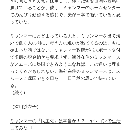
４時間も３Ｋ労働に従事して、稼いだ金を祖国の親戚に
届けていることが。彼は、ミャンマーのホームセンター
でのんびり勤務する感じで、夫が日本で働いていると思
っていた。
ミャンマーにとどまっている人と、ミャンマーを出て海
外で働く人の間に、考え方の違いが出てくるのは、今に
始まった話ではない。ミャンマー政府がパスポート交付
で多額の税金納付を要求せず、海外在住のミャンマー人
がスムーズに帰国できるようになれば、この違いは埋ま
ってくるかもしれない。海外在住のミャンマー人は、ス
ムーズに帰国できる日を、一日千秋の思いで待ってい
る。
（続く）
（深山沙衣子）
ミャンマーの『民主化』は本当か！？ ヤンゴンで生活
してみた １