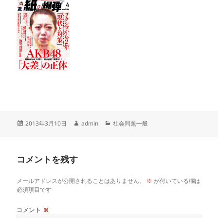
投
作
カ
2013年3月10日
admin
社会問題一般
稿
成
テ
日:
者
ゴ
リ
コメントを残す
ー
メールアドレスが公開されることはありません。
※
が付いている欄は
必須項目です
コメント
※